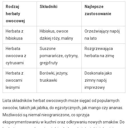
Rodzaj
Składniki
Najlepsze
herbaty
zastosowanie
owocowej
Herbata z
Hibiskus, owoce
Orzeźwiający napój
hibiskusa
dzikiej róży, maliny
na lato
Herbata
Suszone
Rozgrzewająca
owocowa z
pomarańcze, cytryny,
herbata na zimę
cytrusami
grejpfruty
Herbata z
Borówki, jeżyny,
Doskonała jako
owocami
truskawki
zimny napój
leśnymi
imprezowy
Lista składników herbat owocowych może sięgać od popularnych
owoców, takich jak jabłka, do egzotycznych, jak mango czy ananas.
Możliwości są niemal nieograniczone, co sprzyja
eksperymentowaniu w kuchni oraz odkrywaniu nowych smaków. Do