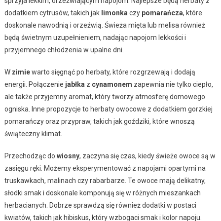
sprzyja lekkim, orzeźwiającym napojom. Najlepsze będą herbaty z
dodatkiem cytrusów, takich jak
limonka
czy
pomarańcza
, które
doskonale nawodnią i orzeźwią. Świeża mięta lub melisa również
będą świetnym uzupełnieniem, nadając napojom lekkości i
przyjemnego chłodzenia w upalne dni.
W
zimie
warto sięgnąć po herbaty, które rozgrzewają i dodają
energii. Połączenie
jabłka
z
cynamonem
zapewnia nie tylko ciepło,
ale także przyjemny aromat, który tworzy atmosferę domowego
ogniska. Inne propozycje to herbaty owocowe z dodatkiem gorzkiej
pomarańczy oraz przypraw, takich jak goździki, które wnoszą
świąteczny klimat.
Przechodząc do
wiosny
, zaczyna się czas, kiedy świeże owoce są w
zasięgu ręki. Możemy eksperymentować z napojami opartymi na
truskawkach, malinach czy rabarbarze. Te owoce mają delikatny,
słodki smak i doskonale komponują się w różnych mieszankach
herbacianych. Dobrze sprawdzą się również dodatki w postaci
kwiatów, takich jak hibiskus, który wzbogaci smak i kolor napoju.