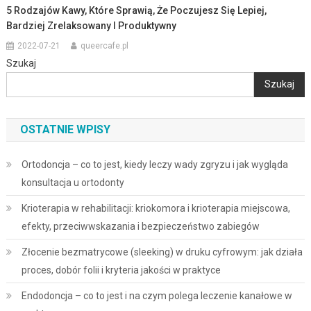
5 Rodzajów Kawy, Które Sprawią, Że Poczujesz Się Lepiej,
Bardziej Zrelaksowany I Produktywny
2022-07-21
queercafe.pl
Szukaj
Szukaj
OSTATNIE WPISY
Ortodoncja – co to jest, kiedy leczy wady zgryzu i jak wygląda
konsultacja u ortodonty
Krioterapia w rehabilitacji: kriokomora i krioterapia miejscowa,
efekty, przeciwwskazania i bezpieczeństwo zabiegów
Złocenie bezmatrycowe (sleeking) w druku cyfrowym: jak działa
proces, dobór folii i kryteria jakości w praktyce
Endodoncja – co to jest i na czym polega leczenie kanałowe w