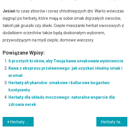
Jesień
to czas zbiorów i coraz chłodniejszych dni. Warto wówczas
sięgnąć po herbaty, które mają w sobie smak dojrzałych owoców,
takich jak gruszki czy śliwki. Ciepłe mieszanki herbat owocowych z
dodatkiem orzechów także będą doskonałym wyborem,
przywodzącym na myśl ciepłe, domowe wieczory.
Powiązane Wpisy:
6 prostych kroków, aby Twoja kawa smakowała wyśmienicie
Kawa z ekspresu przelewowego: jak uzyskać idealny smak i
aromat
Herbaty afrykańskie: smakowe i kulturowe bogactwo
kontynentu
Herbaty dla układu moczowego: naturalne wsparcie dla
zdrowia nerek
Nawigacja
Herbaty owocowe: smaczne i orzeźwiające napoje na każdą porę roku
Herbaty tajemnicze: unikalne i rzadko spotykane napary