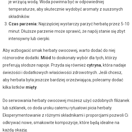
je wrzącą wodą. Woda powinna być w odpowiedniej
temperaturze, aby skutecznie wydobyć aromaty z suszonych
składników.
Czas parzenia:
Najczęściej wystarczy parzyć herbatę przez 5-10
minut. Dłuższe parzenie może sprawić, że napój stanie się zbyt
intensywny lub cierpki.
Aby wzbogacić smak herbaty owocowej, warto dodać do niej
różnorodne dodatki.
Miód
to doskonały wybór dla tych, którzy
preferują słodsze napoje. Przyda się również
cytryna
, która nadaje
świeżości i dodatkowych właściwości zdrowotnych. Jeśli chcesz,
aby herbata była jeszcze bardziej orzeźwiająca, polecamy dodać
kilka listków
mięty
.
Do serwowania herbaty owocowej możesz użyć ozdobnych filiżanek
lub szklanek, co doda uroku całemu rytuałowi picia herbaty.
Eksperymentowanie z różnymi składnikami i proporcjami pozwoli Ci
odkrywać nowe, smakowite kompozycje, które będą idealne na
każdą okazję.