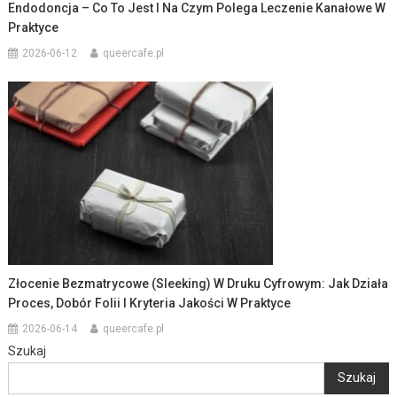
Endodoncja – Co To Jest I Na Czym Polega Leczenie Kanałowe W
Praktyce
2026-06-12
queercafe.pl
Złocenie Bezmatrycowe (sleeking) W Druku Cyfrowym: Jak Działa
Proces, Dobór Folii I Kryteria Jakości W Praktyce
2026-06-14
queercafe.pl
Szukaj
Szukaj