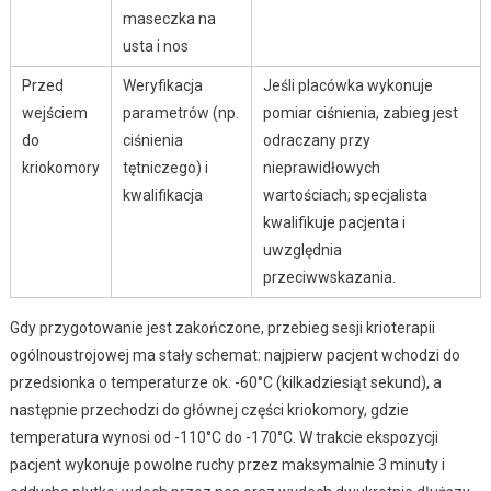
maseczka na
usta i nos
Przed
Weryfikacja
Jeśli placówka wykonuje
wejściem
parametrów (np.
pomiar ciśnienia, zabieg jest
do
ciśnienia
odraczany przy
kriokomory
tętniczego) i
nieprawidłowych
kwalifikacja
wartościach; specjalista
kwalifikuje pacjenta i
uwzględnia
przeciwwskazania.
Gdy przygotowanie jest zakończone, przebieg sesji krioterapii
ogólnoustrojowej ma stały schemat: najpierw pacjent wchodzi do
przedsionka o temperaturze ok. -60°C (kilkadziesiąt sekund), a
następnie przechodzi do głównej części kriokomory, gdzie
temperatura wynosi od -110°C do -170°C. W trakcie ekspozycji
pacjent wykonuje powolne ruchy przez maksymalnie 3 minuty i