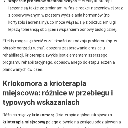
Wsparcie procesów metabolicznych
— efekty krioterapii
łączone są także ze zmianami w fazie reakcji naczyniowej oraz
z obserwowanym wzrostem wydzielania hormonów (np.
kortyzolu i adrenaliny), co może wiązać się z odczuciem ulgi,
lepszą tolerancją obciążeń i wsparciem odnowy biologicznej.
Efekty mogą się różnić w zależności od rodzaju problemu (np. w
obrębie narządu ruchu), obszaru zastosowania oraz celu
rehabilitacji. Krioterapia zwykle jest elementem szerszego
programu rehabilitacyjnego, dopasowanego do etapu leczenia i
planowanych ćwiczeń.
Kriokomora a krioterapia
miejscowa: różnice w przebiegu i
typowych wskazaniach
Różnica między
kriokomorą
(krioterapia ogólnoustrojowa) a
krioterapią miejscową
polega głównie na zasięgu oddziaływania