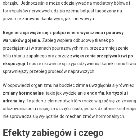
obrzęku. Jednocześnie może oddziaływać na mediatory bólowe i
tor impulsów nerwowych, dzięki czemu ból jest łagodzony na
poziomie zarówno tkankowym, jak i nerwowym.
Regeneracja wiąże się z połączeniem wyciszenia i poprawy
warunków gojenia.
Zabieg wspiera odbudowę tkanek po
przeciążeniu i w stanach pourazowych m.in. przez zmniejszenie
bólu i stanu zapalnego oraz przez
zwiększenie przepływu krwi po
ekspozycji
. Lepsze ukrwienie sprzyja odżywieniu tkanek i umożliwia
sprawniejszy przebieg procesów naprawczych.
W odpowiedzi organizmu na bodziec zimna uwzględnia się również
zmiany hormonalne
, takie jak wydzielanie
endorfin
,
kortyzolu
i
adrenaliny
. To jeden z elementów, który może wiązać się ze zmianą
odczuwania bólu i napięcia u części osób, jednak działanie krioterapii
nie sprowadza się wyłącznie do mechanizmów hormonalnych.
Efekty zabiegów i czego