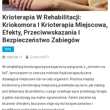
Krioterapia W Rehabilitacji:
Kriokomora I Krioterapia Miejscowa,
Efekty, Przeciwwskazania I
Bezpieczeństwo Zabiegów
Inne
Queercafe.pl
2026-06-17
W rehabilitacji krioterapia bywa kojarzona wyłącznie z „zimnem na
ból”, tymczasem to szersza metoda fizykoterapeutyczna
działająca miejscowo lub na cały organizm. Różnica między
kriokomorą a krioterapią miejscową przekłada się na to, jak zabieg
jest dobierany do problemu i czego oczekuje się w przebiegu terapii,
a gdzie zaczynają się realne ograniczenia. Zanim zacznie się
leczenie chłodem, kluczowe staje się też bezpieczeństwo i
kwalifikacja pod kątem przeciwwskazań.