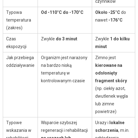
czynników
Typowa
Od -110°C do -170°C
Około -25°C
do
temperatura
nawet
-176°C
(zakres)
Czas
Zwykle
do 3 minut
Zwykle
1 do kilku
ekspozycji
minut
Jak przebiega
Organizm jest narażony
Zimno jest
oddziaływanie
na bardzo niską
kierowane na
temperaturę w
odsłonięty
kontrolowanym czasie
fragment skóry
(np. ciekły azot,
dwutlenek węgla
lub zimne
powietrze)
Typowe
Wsparcie szybszej
Urazy i
lokalne
wskazania w
regeneracji i rehabilitacji
schorzenia
, m.in.