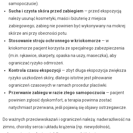
samopoczucie).
Sucha i czysta skóra przed zabiegiem
— przed ekspozycją
należy usunąć kosmetyki, maści i biżuterię z miejsca
zabiegowego; zabieg nie powinien być wykonywany na mokrej
skórze ani przy obecności potu.
Stosowanie stroju ochronnego w kriokomorze
— w
kriokomorze pacjent korzysta ze specjalnego zabezpieczenia
(m.in. rękawice, skarpety, opaska na uszy, maseczka), aby
ograniczać ryzyko odmrożeń.
Kontrola czasu ekspozycji
— zbyt długa ekspozycja zwiększa
ryzyko uszkodzeń skóry, dlatego istotne jest pilnowanie
ograniczeń czasowych w ramach procedur placówki.
Przerwanie zabiegu w razie złego samopoczucia
— pacjent
powinien zgłosić dyskomfort, a terapia powinna zostać
natychmiast przerwana, jeśli pojawią się objawy ostrzegawcze.
Do ważnych przeciwwskazań i ograniczeń należą: nadwrażliwość na
zimno, choroby serca i układu krążenia (np. niewydolność,