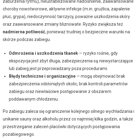
zaburzenia rytmu), nieustabilizowane nadciśnienie, zaawansowane
choroby nowotworowe, aktywne infekcje (m.in. gruźlica, zapalenie
płuc, grypa), niedoczynność tarczycy, poważne uszkodzenia skóry
oraz zaawansowane zmiany bliznowate. Ryzyko zwiększa też
nadmierna potliwość
, ponieważ trudniej o bezpieczne warunki na
skórze podczas zabiegu.
Odmrożenia i uszkodzenia tkanek
— ryzyko rośnie, gdy
ekspozycja jest zbyt długa, zabezpieczenia są niewystarczające
lub zabieg jest przeprowadzany poza procedurami.
Błędy techniczne i organizacyjne
— mogą obejmować brak
zabezpieczenia odsłoniętych okolic, brak kontroli parametrów
zabiegu oraz niewłaściwe postępowanie z obszarem
poddawanym chłodzeniu.
Po zabiegu zaleca się ograniczenie kolejnego silnego wychładzania i
unikanie sauny oraz alkoholu przez co najmniej kilka godzin, a także
przestrzeganie zaleceń placówki dotyczących postępowania
pozabiegowego.