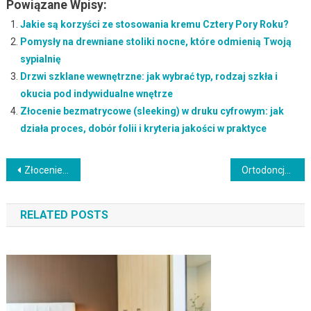
Powiązane Wpisy:
Jakie są korzyści ze stosowania kremu Cztery Pory Roku?
Pomysły na drewniane stoliki nocne, które odmienią Twoją
sypialnię
Drzwi szklane wewnętrzne: jak wybrać typ, rodzaj szkła i
okucia pod indywidualne wnętrze
Złocenie bezmatrycowe (sleeking) w druku cyfrowym: jak
działa proces, dobór folii i kryteria jakości w praktyce
Nawigacja
Złocenie bezmatrycowe (sleeking) w druku cyfrowym: jak działa proces, dobór folii i kryteria jakości w praktyce
Ortodoncja – co to jest, kiedy leczy wady zgryzu i jak wygląda konsultacja u ortodonty
wpisu
RELATED POSTS