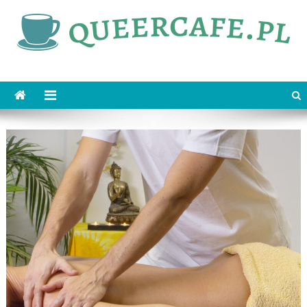
Skip
to
content
queercafe.pl