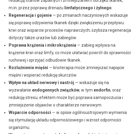
redukcją stanów zapalnych i zmniejszaniem obrzęku tkanek,
m.in. przez poprawę drenażu
limfatycznego i żylnego
.
Regeneracja i gojenie
— po zmianach naczyniowych wskazuje
się poprawę odżywienia tkanek dzięki zwiększeniu przepływu
krwi oraz wsparcie procesów naprawczych; szybsza regeneracja
dotyczy także urazów lub zabiegów.
Poprawa krążenia i mikrokrążenia
— zabieg wpływa na
krążenie krwi oraz limfy, co może ułatwiać powrót do sprawności
ruchowej i sprzyjać odbudowie tkanek.
Rozluźnienie mięśni
— krioterapia może zmniejszać napięcie
mięśni i wspierać redukcję skurczów.
Wpływ na układ nerwowy i nastrój
— wskazuje się na
wyzwalanie
endogennych związków
, w tym
endorfin
, oraz
redukcję stresu; efektem może być poprawa samopoczucia i
zmniejszenie objawów o charakterze nerwowym.
Wsparcie odporności
— w opisie ogólnoustrojowym wymienia
się stymulację układu odpornościowego i wzrost odporności
organizmu.