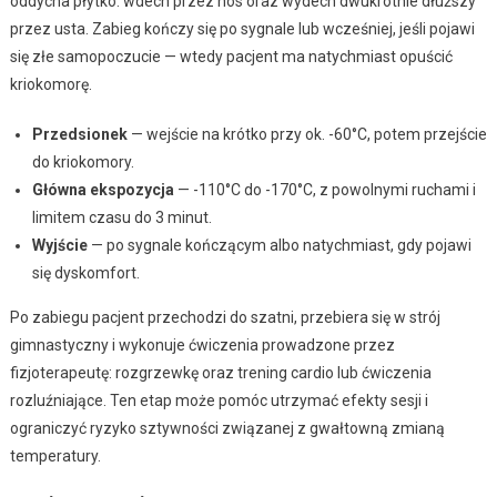
oddycha płytko: wdech przez nos oraz wydech dwukrotnie dłuższy
przez usta. Zabieg kończy się po sygnale lub wcześniej, jeśli pojawi
się złe samopoczucie — wtedy pacjent ma natychmiast opuścić
kriokomorę.
Przedsionek
— wejście na krótko przy ok. -60°C, potem przejście
do kriokomory.
Główna ekspozycja
— -110°C do -170°C, z powolnymi ruchami i
limitem czasu do 3 minut.
Wyjście
— po sygnale kończącym albo natychmiast, gdy pojawi
się dyskomfort.
Po zabiegu pacjent przechodzi do szatni, przebiera się w strój
gimnastyczny i wykonuje ćwiczenia prowadzone przez
fizjoterapeutę: rozgrzewkę oraz trening cardio lub ćwiczenia
rozluźniające. Ten etap może pomóc utrzymać efekty sesji i
ograniczyć ryzyko sztywności związanej z gwałtowną zmianą
temperatury.