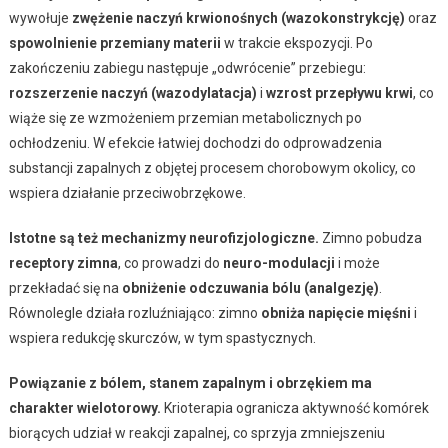
wywołuje
zwężenie naczyń krwionośnych (wazokonstrykcję)
oraz
spowolnienie przemiany materii
w trakcie ekspozycji. Po
zakończeniu zabiegu następuje „odwrócenie” przebiegu:
rozszerzenie naczyń (wazodylatacja)
i
wzrost przepływu krwi
, co
wiąże się ze wzmożeniem przemian metabolicznych po
ochłodzeniu. W efekcie łatwiej dochodzi do odprowadzenia
substancji zapalnych z objętej procesem chorobowym okolicy, co
wspiera działanie przeciwobrzękowe.
Istotne są też mechanizmy neurofizjologiczne.
Zimno pobudza
receptory zimna
, co prowadzi do
neuro-modulacji
i może
przekładać się na
obniżenie odczuwania bólu (analgezję)
.
Równolegle działa rozluźniająco: zimno
obniża napięcie mięśni
i
wspiera redukcję skurczów, w tym spastycznych.
Powiązanie z bólem, stanem zapalnym i obrzękiem ma
charakter wielotorowy.
Krioterapia ogranicza aktywność komórek
biorących udział w reakcji zapalnej, co sprzyja zmniejszeniu