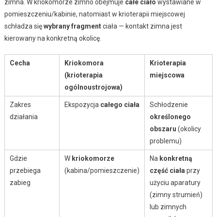
zimna. W kriokomorze zimno obejmuje
całe ciało
wystawiane w
pomieszczeniu/kabinie, natomiast w krioterapii miejscowej
schładza się
wybrany fragment
ciała — kontakt zimna jest
kierowany na konkretną okolicę.
Cecha
Kriokomora
Krioterapia
(krioterapia
miejscowa
ogólnoustrojowa)
Zakres
Ekspozycja
całego ciała
Schłodzenie
działania
określonego
obszaru
(okolicy
problemu)
Gdzie
W
kriokomorze
Na
konkretną
przebiega
(kabina/pomieszczenie)
część ciała
przy
zabieg
użyciu aparatury
(zimny strumień)
lub zimnych