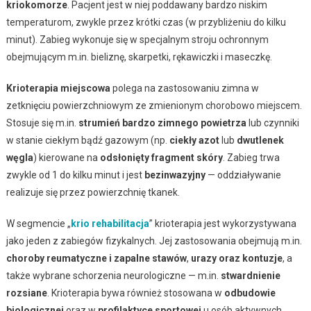
kriokomorze
. Pacjent jest w niej poddawany bardzo niskim
temperaturom, zwykle przez krótki czas (w przybliżeniu do kilku
minut). Zabieg wykonuje się w specjalnym stroju ochronnym
obejmującym m.in. bieliznę, skarpetki, rękawiczki i maseczkę.
Krioterapia miejscowa
polega na zastosowaniu zimna w
zetknięciu powierzchniowym ze zmienionym chorobowo miejscem.
Stosuje się m.in.
strumień bardzo zimnego powietrza
lub czynniki
w stanie ciekłym bądź gazowym (np.
ciekły azot
lub
dwutlenek
węgla
) kierowane na
odsłonięty fragment skóry
. Zabieg trwa
zwykle od 1 do kilku minut i jest
bezinwazyjny
— oddziaływanie
realizuje się przez powierzchnię tkanek.
W segmencie „
krio rehabilitacja
” krioterapia jest wykorzystywana
jako jeden z zabiegów fizykalnych. Jej zastosowania obejmują m.in.
choroby reumatyczne i zapalne stawów
,
urazy oraz kontuzje
, a
także wybrane schorzenia neurologiczne — m.in.
stwardnienie
rozsiane
. Krioterapia bywa również stosowana w
odbudowie
biologicznej
oraz w
profilaktyce sportowej
u osób aktywnych.