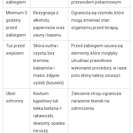
zabiegiem
przewodem pokarmowym.
Minimum 3
Rezygnacja z
Ogranicza się czynniki, które
godziny
alkoholu,
mogą zmieniać stan
przed
papierosów oraz
organizmu przed terapią.
zabiegiem
sauny i basenu
Tuż przed
Skóra sucha i
Przed zabiegiem usuwa się
wejściem
czysta; bez
elementy, które mogłyby
kremów,
utrudniać prawidłowe
balsamów i
wykonanie procedury; w razie
maści; zdjęcie
potu skórę należy osuszyć.
ozdób (biżuterii)
Ubiór
Kostium
Założenie stroju ogranicza
ochronny
kąpielowy lub
narażenie tkanek na
lekka bielizna +
odmrożenia.
rękawiczki,
skarpety, opaska
na uszy,