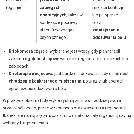
rehabilitacji
po urazach lub
schłodzenie
(ogólnie)
zabiegach
miejsca kontuzji
operacyjnych
, także w
lub po operacji
kontekście poprawy
oraz
stanu fizycznego i
zmniejszanie
psychicznego
odczuwania bólu
Kriokomora
częściej wybierana jest wtedy, gdy plan terapii
zakłada
ogólnoustrojowe
wsparcie regeneracji po urazach lub
zabiegach.
Krioterapia miejscowa
jest bardziej adekwatna, gdy celem jest
chłodzenie konkretnego miejsca
(np. po urazie lub operacji) i
ograniczenie odczuwania bólu.
W praktyce obie metody wykorzystują zimno do oddziaływania
przeciwbólowego, przeciwzapalnego oraz wspierania regeneracji
tkanek, ale różnią się tym, czy zimno działa na cały organizm, czy na
wybrany fragment ciała.