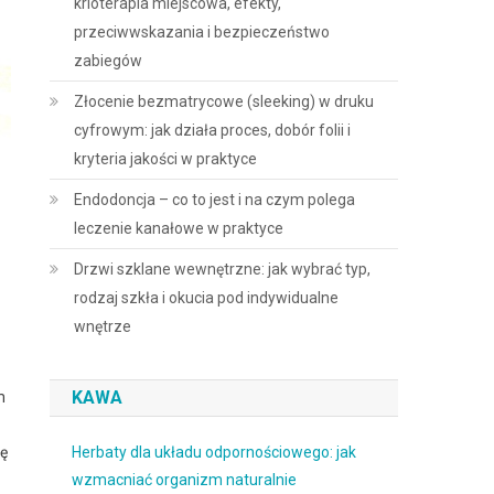
krioterapia miejscowa, efekty,
przeciwwskazania i bezpieczeństwo
zabiegów
Złocenie bezmatrycowe (sleeking) w druku
cyfrowym: jak działa proces, dobór folii i
kryteria jakości w praktyce
Endodoncja – co to jest i na czym polega
leczenie kanałowe w praktyce
Drzwi szklane wewnętrzne: jak wybrać typ,
rodzaj szkła i okucia pod indywidualne
wnętrze
KAWA
m
nę
Herbaty dla układu odpornościowego: jak
wzmacniać organizm naturalnie