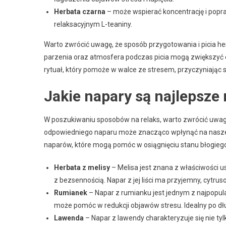
Herbata czarna
– może wspierać koncentrację i popra
relaksacyjnym L-teaniny.
Warto zwrócić uwagę, że sposób przygotowania i picia 
parzenia oraz atmosfera podczas picia mogą zwiększyć ef
rytuał, który pomoże w walce ze stresem, przyczyniając
Jakie napary są najlepsze 
W poszukiwaniu sposobów na relaks, warto zwrócić uwagę
odpowiedniego naparu może znacząco wpłynąć na nasze s
naparów, które mogą pomóc w osiągnięciu stanu błogiego
Herbata z melisy
– Melisa jest znana z właściwości 
z bezsennością. Napar z jej liści ma przyjemny, cytr
Rumianek
– Napar z rumianku jest jednym z najpopula
może pomóc w redukcji objawów stresu. Idealny po dł
Lawenda
– Napar z lawendy charakteryzuje się nie t