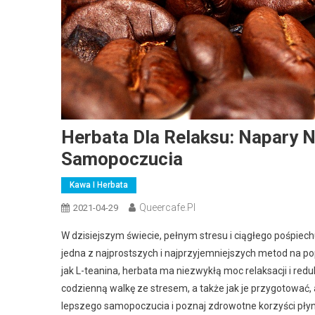
Herbata Dla Relaksu: Napary N
Samopoczucia
Kawa I Herbata
Queercafe.pl
2021-04-29
W dzisiejszym świecie, pełnym stresu i ciągłego pośpiechu,
jedna z najprostszych i najprzyjemniejszych metod na 
jak L-teanina, herbata ma niezwykłą moc relaksacji i red
codzienną walkę ze stresem, a także jak je przygotować, 
lepszego samopoczucia i poznaj zdrowotne korzyści płyną