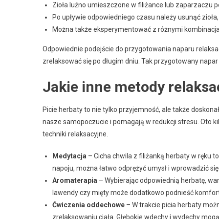
Zioła luźno umieszczone w filiżance lub zaparzaczu
Po upływie odpowiedniego czasu należy usunąć zioła,
Można także eksperymentować z różnymi kombinacjami 
Odpowiednie podejście do przygotowania naparu relaksacy
zrelaksować się po długim dniu. Tak przygotowany napa
Jakie inne metody relaksa
Picie herbaty to nie tylko przyjemność, ale także doskona
nasze samopoczucie i pomagają w redukcji stresu. Oto ki
techniki relaksacyjne.
Medytacja
– Cicha chwila z filiżanką herbaty w ręku 
napoju, można łatwo odprężyć umysł i wprowadzić się 
Aromaterapia
– Wybierając odpowiednią herbatę, war
lawendy czy mięty może dodatkowo podnieść komfort i
Ćwiczenia oddechowe
– W trakcie picia herbaty mo
zrelaksowaniu ciała. Głębokie wdechy i wydechy mogą