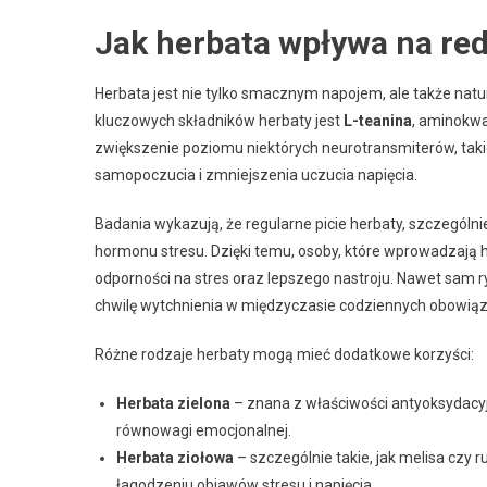
Jak herbata wpływa na red
Herbata jest nie tylko smacznym napojem, ale także nat
kluczowych składników herbaty jest
L-teanina
, aminokwa
zwiększenie poziomu niektórych neurotransmiterów, takic
samopoczucia i zmniejszenia uczucia napięcia.
Badania wykazują, że regularne picie herbaty, szczególni
hormonu stresu. Dzięki temu, osoby, które wprowadzają 
odporności na stres oraz lepszego nastroju. Nawet sam ry
chwilę wytchnienia w międzyczasie codziennych obowią
Różne rodzaje herbaty mogą mieć dodatkowe korzyści:
Herbata zielona
– znana z właściwości antyoksydacyj
równowagi emocjonalnej.
Herbata ziołowa
– szczególnie takie, jak melisa czy
łagodzeniu objawów stresu i napięcia.