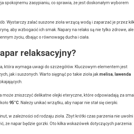
yja spokojnemu zasypianiu, co sprawia, że jest doskonałym wyborem
. Wystarczy zalać suszone zioła wrzącą wodą i zaparzać je przez kil
ynę, aby wzbogacić ich smak. Napary na relaks są nie tylko zdrowe, ale
nnym życiu, dbając o równowagę ducha i ciała.
apar relaksacyjny?
uka, która wymaga uwagi do szczegółów. Kluczowym elementem jest
, jak i suszonych. Warto sięgnąć po takie zioła jak
melisa
,
lawenda
okajających.
a może zniszczyć delikatne olejki eteryczne, które odpowiadają za sma
około
95°C
. Należy unikać wrzątku, aby napar nie stał się cierpki.
ut, w zależności od rodzaju zioła. Zbyt krótki czas parzenia nie uwolni
ić, że napar będzie gorzki. Oto kilka wskazówek dotyczących parzenia: