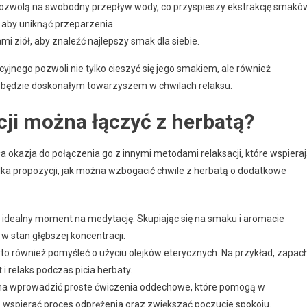
 pozwolą na swobodny przepływ wody, co przyspieszy ekstrakcję smakó
 aby uniknąć przeparzenia.
ziół, aby znaleźć najlepszy smak dla siebie.
jnego pozwoli nie tylko cieszyć się jego smakiem, ale również
r będzie doskonałym towarzyszem w chwilach relaksu.
cji można łączyć z herbatą?
ła okazja do połączenia go z innymi metodami relaksacji, które wspiera
lka propozycji, jak można wzbogacić chwile z herbatą o dodatkowe
to idealny moment na medytację. Skupiając się na smaku i aromacie
w stan głębszej koncentracji.
to również pomyśleć o użyciu olejków eterycznych. Na przykład, zapac
 relaks podczas picia herbaty.
żna wprowadzić proste ćwiczenia oddechowe, które pomogą w
 wspierać proces odprężenia oraz zwiększać poczucie spokoju.