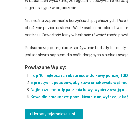
W badaniach wykazano, że regularne spożywanie herbaty
regeneracyjne w organizmie.
Nie można zapomnieć o korzyściach psychicznych. Pici
obniżenie poziomu stresu. Wiele osób ceni sobie chwile re
nastroju. Zawartość teiny w herbacie również może poz
Podsumowując, regularne spożywanie herbaty to prosty s
jest idealnym napojem dla osób dbających o siebie i swo
Powiązane Wpisy:
Top 10 najlepszych ekspresów do kawy poniżej 1000
5 prostych sposobów, aby kawa smakowała wyśmie
Najlepsze metody parzenia kawy: wybierz swoją ulu
Kawa dla smakoszy: poszukiwanie najwyższej jakoś
Nawigacja
Herbaty tajemnicze: unikalne i rzadko spotykane napary
wpisu