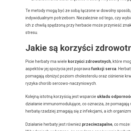
Te metody mogą być ze sobą łączone w dowolny sposób, t
indywidualnym potrzebom. Niezależnie od tego, czy wyb
ich z chwilą spędzoną przy herbacie może przynieść zn
stresu.
Jakie są korzyści zdrowotn
Picie herbaty ma wiele
korzyści zdrowotnych
, które mo
aspektów jej spożycia jest poprawa
funkcji serca
. Herba
pomagają obniżyć poziom cholesterolu oraz ciśnienie krw
ryzyka chorób sercowo-naczyniowych.
Kolejną istotną korzyścią jest wsparcie
układu odpornoś
działanie immunomodulujące, co oznacza, że pomagają 
herbatę rzadziej zmagają się z infekcjami, a ich organizm
Działanie herbaty jest również
przeciwzapalne
, co może