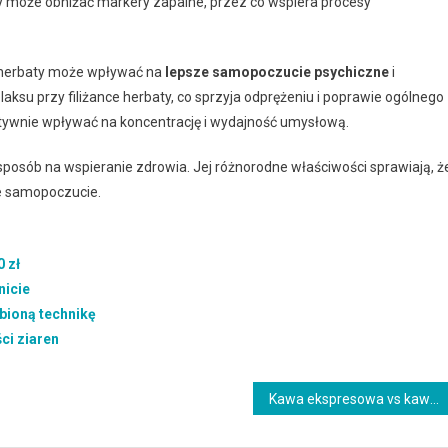
 może obniżać markery zapalne, przez co wspiera procesy
e herbaty może wpływać na
lepsze samopoczucie psychiczne
i
laksu przy filiżance herbaty, co sprzyja odprężeniu i poprawie ogólnego
ytywnie wpływać na koncentrację i wydajność umysłową.
posób na wspieranie zdrowia. Jej różnorodne właściwości sprawiają, ż
je samopoczucie.
 zł
nicie
bioną technikę
ci ziaren
Kawa ekspresowa vs kawiarka: porównanie metod parzenia i smaku