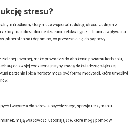
ukcję stresu?
uralnym środkiem, który może wspierać redukcję stresu. Jednym z
s, który ma udowodnione działanie relaksacyjne. L-teanina wpływa na
h jak serotonina i dopamina, co przyczynia się do poprawy
e zielonej i czarnej, może prowadzić do obniżenia poziomu kortyzolu,
herbatę do swojej codziennej rutyny, mogą doświadczać większej
tuał parzenia i picia herbaty może być formą medytacji, która umożliw
zków.
nych i wsparcia dla zdrowia psychicznego, sprzyja utrzymaniu
 rumianek, mają właściwości uspokajające, które mogą pomóc w