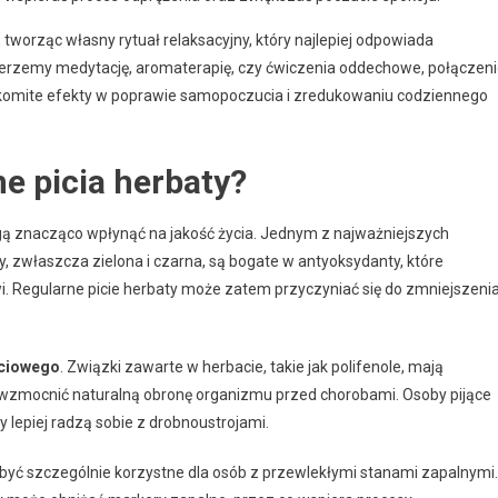
worząc własny rytuał relaksacyjny, który najlepiej odpowiada
ierzemy medytację, aromaterapię, czy ćwiczenia oddechowe, połączen
akomite efekty w poprawie samopoczucia i zredukowaniu codziennego
e picia herbaty?
gą znacząco wpłynąć na jakość życia. Jednym z najważniejszych
ty, zwłaszcza zielona i czarna, są bogate w antyoksydanty, które
i. Regularne picie herbaty może zatem przyczyniać się do zmniejszeni
ciowego
. Związki zawarte w herbacie, takie jak polifenole, mają
wzmocnić naturalną obronę organizmu przed chorobami. Osoby pijące
y lepiej radzą sobie z drobnoustrojami.
 być szczególnie korzystne dla osób z przewlekłymi stanami zapalnymi.