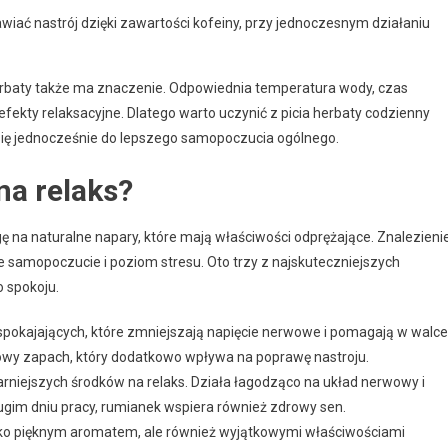
wiać nastrój dzięki zawartości kofeiny, przy jednoczesnym działaniu
herbaty także ma znaczenie. Odpowiednia temperatura wody, czas
ekty relaksacyjne. Dlatego warto uczynić z picia herbaty codzienny
 się jednocześnie do lepszego samopoczucia ogólnego.
na relaks?
 na naturalne napary, które mają właściwości odprężające. Znalezieni
amopoczucie i poziom stresu. Oto trzy z najskuteczniejszych
 spokoju.
uspokajających, które zmniejszają napięcie nerwowe i pomagają w walce
usowy zapach, który dodatkowo wpływa na poprawę nastroju.
rniejszych środków na relaks. Działa łagodząco na układ nerwowy i
ugim dniu pracy, rumianek wspiera również zdrowy sen.
ylko pięknym aromatem, ale również wyjątkowymi właściwościami