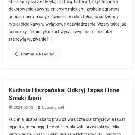
która łączy się z estetyką i sztuką. Latte art, czyli technika
dekorowania kawy spienionym mlekiem, zyskała ogromną
popularność na całym świecie, przekształcając codzienny
rytuał picia kawy w wyjątkowe doświadczenie. Wzory takie jak
serce czy liść nie tylko zachwycają wyglądem, ale także
stanowią wyzwanie […]
Continue Reading
Kuchnia Hiszpańska: Odkryj Tapas i Inne
Smaki Iberii
2021-05-13
Queercafe.pl
Kuchnia hiszpańska to prawdziwa uczta dla zmysłów, a tapas
są jej kwintesencją. Te małe, smakowite przekąski nie tylko
wprowadzają nas w świat hiszpańskich tradycji kulinarnych,