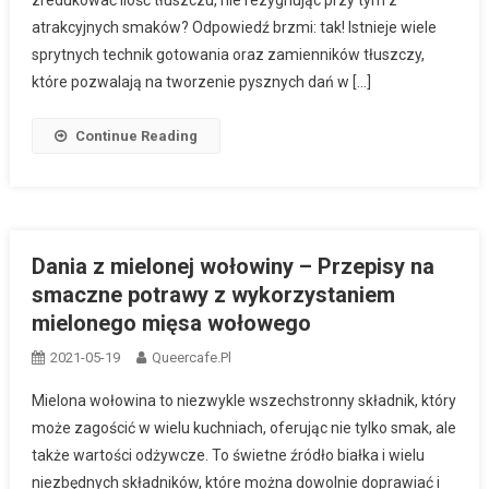
zredukować ilość tłuszczu, nie rezygnując przy tym z
atrakcyjnych smaków? Odpowiedź brzmi: tak! Istnieje wiele
sprytnych technik gotowania oraz zamienników tłuszczy,
które pozwalają na tworzenie pysznych dań w […]
Continue Reading
Dania z mielonej wołowiny – Przepisy na
smaczne potrawy z wykorzystaniem
mielonego mięsa wołowego
2021-05-19
Queercafe.pl
Mielona wołowina to niezwykle wszechstronny składnik, który
może zagościć w wielu kuchniach, oferując nie tylko smak, ale
także wartości odżywcze. To świetne źródło białka i wielu
niezbędnych składników, które można dowolnie doprawiać i