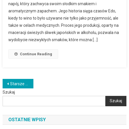
napój, który zachwyca swoim słodkim smakiem i
aromatycznym zapachem. Jego historia sięga czasów Edo,
kiedy to wino to było używane nie tylko jako przyjemność, ale
także w celach medycznych. Proces jego produkcji, oparty na
maceracji świeżych śliwek japońskich w alkoholu, pozwala na
wydobycie niezwykłych smaków, które można […]
Continue Reading
Nawigacja
Starsze wpisy
Szukaj
po
Szukaj
wpisach
OSTATNIE WPISY