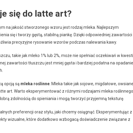
e się do latte art?
ym na jakość stworzonego wzoru jest rodzaj mleka. Najlepszym
enia się i tworzy gęstą, stabilną piankę. Dzięki odpowiedniej zawartości
ożliwia precyzyjne rysowanie wzorów podczas nalewania kawy.
szczu, takie jak mleko 1% lub 2%, może nie spełniać oczekiwań w kwesti
j zawartości tłuszczu jest mniej gęsta i bardziej podatna na opadanie
h.
cą opcją są
mleka roślinne
. Mleka takie jak sojowe, migdałowe, owsian
tte art. Warto eksperymentować z różnymi rodzajami mleka roślinnego
 dobrą zdolnością do spieniania i mogą tworzyć przyjemną teksturę.
ualnych preferencji oraz stylu, jaki chcemy osiągnąć. Eksperymentując z
fekty wizualne, które dodatkowo wzbogacą doświadczenie związane z