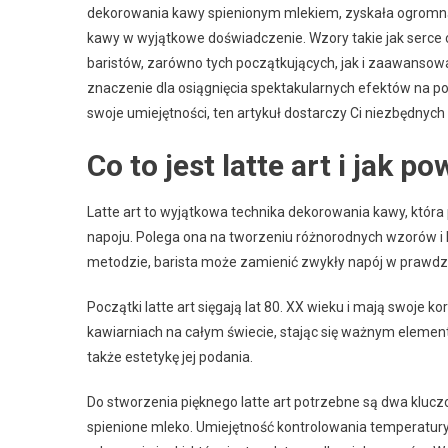
dekorowania kawy spienionym mlekiem, zyskała ogromną p
kawy w wyjątkowe doświadczenie. Wzory takie jak serce c
baristów, zarówno tych początkujących, jak i zaawansow
znaczenie dla osiągnięcia spektakularnych efektów na powi
swoje umiejętności, ten artykuł dostarczy Ci niezbędnych in
Co to jest latte art i jak p
Latte art to wyjątkowa technika dekorowania kawy, któr
napoju. Polega ona na tworzeniu różnorodnych wzorów i ks
metodzie, barista może zamienić zwykły napój w prawdzi
Początki latte art sięgają lat 80. XX wieku i mają swoje
kawiarniach na całym świecie, stając się ważnym element
także estetykę jej podania.
Do stworzenia pięknego latte art potrzebne są dwa kluc
spienione mleko. Umiejętność kontrolowania temperatury 