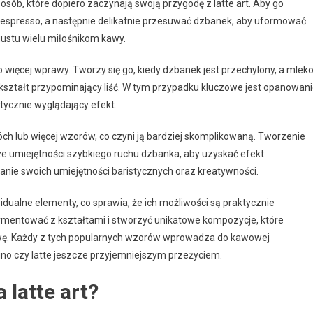
a osób, które dopiero zaczynają swoją przygodę z latte art. Aby go
k espresso, a następnie delikatnie przesuwać dzbanek, aby uformować
gustu wielu miłośnikom kawy.
 więcej wprawy. Tworzy się go, kiedy dzbanek jest przechylony, a mlek
 kształt przypominający liść. W tym przypadku kluczowe jest opanowan
tycznie wyglądający efekt.
wóch lub więcej wzorów, co czyni ją bardziej skomplikowaną. Tworzenie
że umiejętności szybkiego ruchu dzbanka, aby uzyskać efekt
nie swoich umiejętności baristycznych oraz kreatywności.
dualne elementy, co sprawia, że ich możliwości są praktycznie
mentować z kształtami i stworzyć unikatowe kompozycje, które
kawę. Każdy z tych popularnych wzorów wprowadza do kawowej
ccino czy latte jeszcze przyjemniejszym przeżyciem.
 latte art?