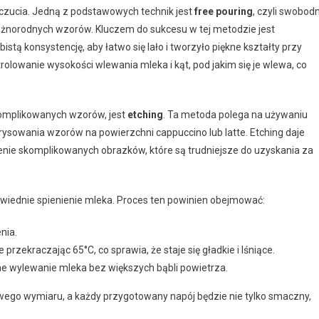
wyczucia. Jedną z podstawowych technik jest
free pouring
, czyli swobod
óżnorodnych wzorów. Kluczem do sukcesu w tej metodzie jest
tą konsystencję, aby łatwo się lało i tworzyło piękne kształty przy
trolowanie wysokości wlewania mleka i kąt, pod jakim się je wlewa, co
skomplikowanych wzorów, jest
etching
. Ta metoda polega na używaniu
o rysowania wzorów na powierzchni cappuccino lub latte. Etching daje
zenie skomplikowanych obrazków, które są trudniejsze do uzyskania za
iednie spienienie mleka. Proces ten powinien obejmować:
nia.
rzekraczając 65°C, co sprawia, że staje się gładkie i lśniące.
ne wylewanie mleka bez większych bąbli powietrza.
owego wymiaru, a każdy przygotowany napój będzie nie tylko smaczny,