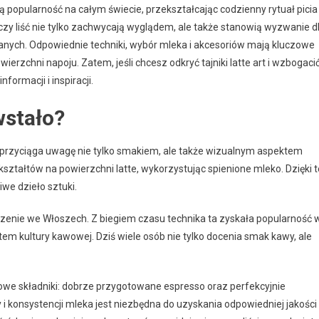
opularność na całym świecie, przekształcając codzienny rytuał picia
zy liść nie tylko zachwycają wyglądem, ale także stanowią wyzwanie d
anych. Odpowiednie techniki, wybór mleka i akcesoriów mają kluczowe
erzchni napoju. Zatem, jeśli chcesz odkryć tajniki latte art i wzbogaci
formacji i inspiracji.
owstało?
a przyciąga uwagę nie tylko smakiem, ale także wizualnym aspektem
ztałtów na powierzchni latte, wykorzystując spienione mleko. Dzięki t
we dzieło sztuki.
 korzenie we Włoszech. Z biegiem czasu technika ta zyskała popularność 
em kultury kawowej. Dziś wiele osób nie tylko docenia smak kawy, ale
zowe składniki: dobrze przygotowane espresso oraz perfekcyjnie
i konsystencji mleka jest niezbędna do uzyskania odpowiedniej jakości