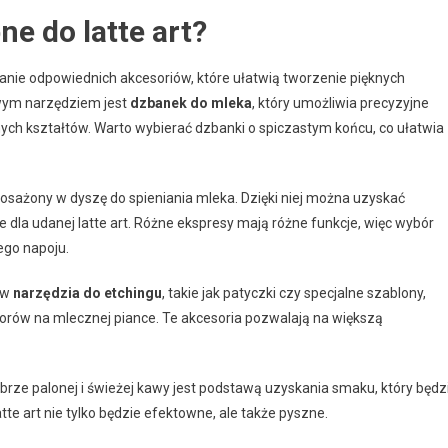
ne do latte art?
danie odpowiednich akcesoriów, które ułatwią tworzenie pięknych
wym narzędziem jest
dzbanek do mleka
, który umożliwia precyzyjne
ych kształtów. Warto wybierać dzbanki o spiczastym końcu, co ułatwia
sażony w dyszę do spieniania mleka. Dzięki niej można uzyskać
 dla udanej latte art. Różne ekspresy mają różne funkcje, więc wybór
go napoju.
 w
narzędzia do etchingu
, takie jak patyczki czy specjalne szablony,
orów na mlecznej piance. Te akcesoria pozwalają na większą
rze palonej i świeżej kawy jest podstawą uzyskania smaku, który będz
te art nie tylko będzie efektowne, ale także pyszne.