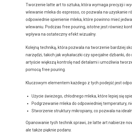
Tworzenie latte art to sztuka, która wymaga precyzji i 
wlewanie mleka do espresso, co pozwala na uzyskanie r
odpowiednie spienienie mleka, które powinno mieć jedwabis
wlewaniu. Podczas free pouring, istotne jest również kon
wpływa na ostateczny efekt wizualny.
Kolejną techniką, która pozwala na tworzenie bardziej 
narzędzi, takich jak wykałaczki czy specjalne dzbanki, d
artyście większą kontrolę nad detalami i umożliwia twor
pomocą free pouring.
Kluczowym elementem każdego z tych podejść jest odpow
Użycie świeżego, chłodnego mleka, które lepiej się spie
Podgrzewanie mleka do odpowiedniej temperatury, nie p
Stworzenie struktury mikropiany, co pozwala na ideal
Opanowanie tych technik sprawi, że latte art nabierze n
ale także pięknie podany.