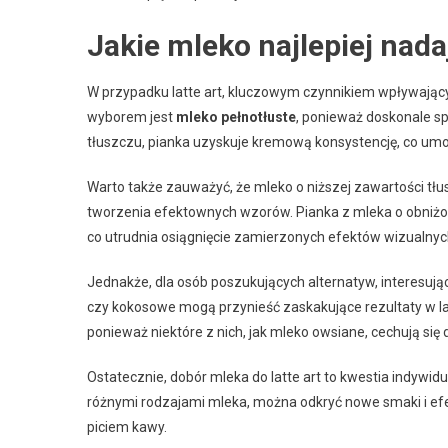
Jakie mleko najlepiej nadaj
W przypadku latte art, kluczowym czynnikiem wpływając
wyborem jest
mleko pełnotłuste
, ponieważ doskonale spi
tłuszczu, pianka uzyskuje kremową konsystencję, co um
Warto także zauważyć, że mleko o niższej zawartości tłu
tworzenia efektownych wzorów. Pianka z mleka o obniżone
co utrudnia osiągnięcie zamierzonych efektów wizualnyc
Jednakże, dla osób poszukujących alternatyw, interesują
czy kokosowe mogą przynieść zaskakujące rezultaty w la
ponieważ niektóre z nich, jak mleko owsiane, cechują się
Ostatecznie, dobór mleka do latte art to kwestia indywid
różnymi rodzajami mleka, można odkryć nowe smaki i e
piciem kawy.