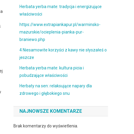
Herbata yerba mate: tradycja i energizujące
la
właściwości
https://www.extrapiankapur.pl/warminsko-
ć
mazurskie/ocieplenia-pianka-pur-
braniewo.php
4 Niesamowite korzyści z kawy nie słyszałeś o
jeszcze
Herbata yerba mate: kultura picia i
ej
pobudzające właściwości
Herbaty na sen: relaksujące napary dla
w
zdrowego i głębokiego snu
NAJNOWSZE KOMENTARZE
Brak komentarzy do wyświetlenia.