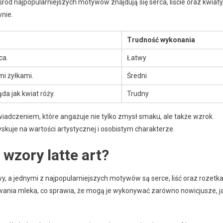
śród najpopularniejszych motywów znajdują się serca, liście oraz kwiaty
wnie.
Trudność wykonania
ca.
Łatwy
mi żyłkami.
Średni
da jak kwiat róży.
Trudny
świadczeniem, które angażuje nie tylko zmysł smaku, ale także wzrok.
yskuje na wartości artystycznej i osobistym charakterze.
 wzory latte art?
y, a jednymi z najpopularniejszych motywów są serce, liść oraz rozetka
wania mleka, co sprawia, że mogą je wykonywać zarówno nowicjusze, j