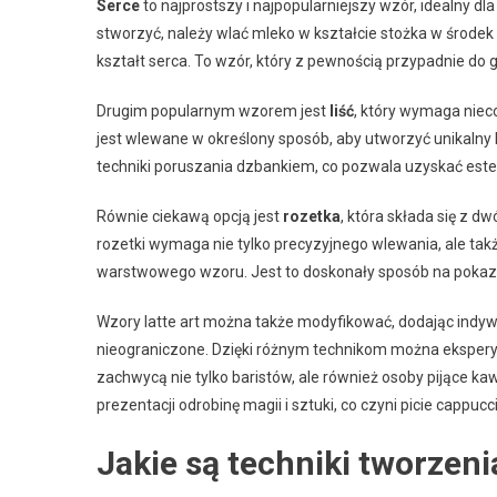
Serce
to najprostszy i najpopularniejszy wzór, idealny dl
stworzyć, należy wlać mleko w kształcie stożka w środe
kształt serca. To wzór, który z pewnością przypadnie do 
Drugim popularnym wzorem jest
liść
, który wymaga nieco
jest wlewane w określony sposób, aby utworzyć unikalny
techniki poruszania dzbankiem, co pozwala uzyskać este
Równie ciekawą opcją jest
rozetka
, która składa się z d
rozetki wymaga nie tylko precyzyjnego wlewania, ale tak
warstwowego wzoru. Jest to doskonały sposób na pokaza
Wzory latte art można także modyfikować, dodając indywi
nieograniczone. Dzięki różnym technikom można ekspery
zachwycą nie tylko baristów, ale również osoby pijące 
prezentacji odrobinę magii i sztuki, co czyni picie cappu
Jakie są techniki tworzenia