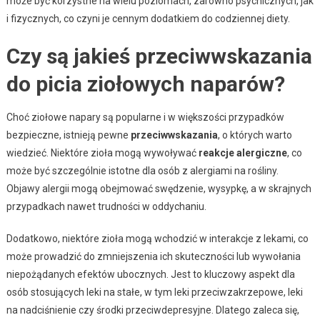
może być korzystne na wielu poziomach, zarówno psychicznych, jak
i fizycznych, co czyni je cennym dodatkiem do codziennej diety.
Czy są jakieś przeciwwskazania
do picia ziołowych naparów?
Choć ziołowe napary są popularne i w większości przypadków
bezpieczne, istnieją pewne
przeciwwskazania
, o których warto
wiedzieć. Niektóre zioła mogą wywoływać
reakcje alergiczne
, co
może być szczególnie istotne dla osób z alergiami na rośliny.
Objawy alergii mogą obejmować swędzenie, wysypkę, a w skrajnych
przypadkach nawet trudności w oddychaniu.
Dodatkowo, niektóre zioła mogą wchodzić w interakcje z lekami, co
może prowadzić do zmniejszenia ich skuteczności lub wywołania
niepożądanych efektów ubocznych. Jest to kluczowy aspekt dla
osób stosujących leki na stałe, w tym leki przeciwzakrzepowe, leki
na nadciśnienie czy środki przeciwdepresyjne. Dlatego zaleca się,