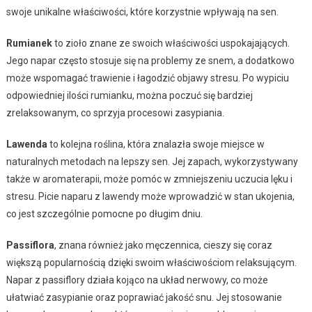
swoje unikalne właściwości, które korzystnie wpływają na sen.
Rumianek
to zioło znane ze swoich właściwości uspokajających.
Jego napar często stosuje się na problemy ze snem, a dodatkowo
może wspomagać trawienie i łagodzić objawy stresu. Po wypiciu
odpowiedniej ilości rumianku, można poczuć się bardziej
zrelaksowanym, co sprzyja procesowi zasypiania.
Lawenda
to kolejna roślina, która znalazła swoje miejsce w
naturalnych metodach na lepszy sen. Jej zapach, wykorzystywany
także w aromaterapii, może pomóc w zmniejszeniu uczucia lęku i
stresu. Picie naparu z lawendy może wprowadzić w stan ukojenia,
co jest szczególnie pomocne po długim dniu.
Passiflora
, znana również jako męczennica, cieszy się coraz
większą popularnością dzięki swoim właściwościom relaksującym.
Napar z passiflory działa kojąco na układ nerwowy, co może
ułatwiać zasypianie oraz poprawiać jakość snu. Jej stosowanie