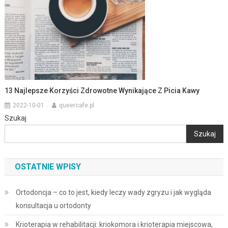
13 Najlepsze Korzyści Zdrowotne Wynikające Z Picia Kawy
2022-10-01
queercafe.pl
Szukaj
Szukaj
OSTATNIE WPISY
Ortodoncja – co to jest, kiedy leczy wady zgryzu i jak wygląda
konsultacja u ortodonty
Krioterapia w rehabilitacji: kriokomora i krioterapia miejscowa,