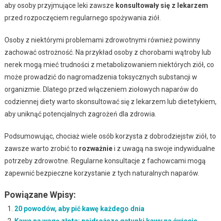
aby osoby przyjmujące leki zawsze
konsultowały się z lekarzem
przed rozpoczęciem regularnego spożywania ziół.
Osoby z niektórymi problemami zdrowotnymi również powinny
zachować ostrożność. Na przykład osoby z chorobami wątroby lub
nerek mogą mieć trudności z metabolizowaniem niektórych ziół, co
może prowadzić do nagromadzenia toksycznych substancji w
organizmie. Dlatego przed włączeniem ziołowych naparów do
codziennej diety warto skonsultować się z lekarzem lub dietetykiem,
aby uniknąć potencjalnych zagrożeń dla zdrowia.
Podsumowując, chociaż wiele osób korzysta z dobrodziejstw ziół, to
zawsze warto zrobić to
rozważnie
i z uwagą na swoje indywidualne
potrzeby zdrowotne. Regularne konsultacje z fachowcami mogą
zapewnić bezpieczne korzystanie z tych naturalnych naparów.
Powiązane Wpisy:
20 powodów, aby pić kawę każdego dnia
Kawa na wagę złota: najdroższe gatunki kawy na świecie