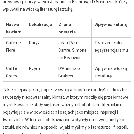
artystów i pisarzy, w tym Johannesa Brahmsa i D’Annunzio, którzy
wpływali na włoską literaturę i sztukę.
Nazwa
Lokalizacja
Znane
Wpływ na kulturę
kawiarni
postacie
Café de
Paryż
Jean-Paul
Tworzenie idei
Flore
Sartre, Simone
egzystencjalizmu
de Beauvoir
Caffè
Rzym
D’Annunzio,
Wpływ na włoską
Greco
Brahms
literaturę
Takie miejsca jak te, poprzez swoją atmosferę i podejście do sztuki,
stworzyły niepowtarzalny klimat, w którym rodziły się przełomowe
myśli. Kawiarnie stały się także ważnymi bohaterami literackimi,
pojawiając się w powieściach i esejach jako miejsca inspiracji i
twórczości. W ten sposób, kawiarnie wpłynęły na rozwój nie tylko
sztuki, ale również na sposób, w jaki myślimy o literaturze i filozofii,