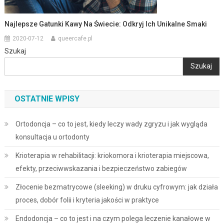
Najlepsze Gatunki Kawy Na Świecie: Odkryj Ich Unikalne Smaki
2020-07-12
queercafe.pl
Szukaj
Szukaj
OSTATNIE WPISY
Ortodoncja – co to jest, kiedy leczy wady zgryzu i jak wygląda
konsultacja u ortodonty
Krioterapia w rehabilitacji: kriokomora i krioterapia miejscowa,
efekty, przeciwwskazania i bezpieczeństwo zabiegów
Złocenie bezmatrycowe (sleeking) w druku cyfrowym: jak działa
proces, dobór folii i kryteria jakości w praktyce
Endodoncja – co to jest i na czym polega leczenie kanałowe w