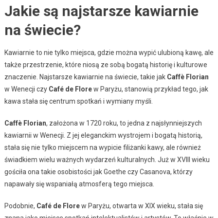
Jakie są najstarsze kawiarnie
na świecie?
Kawiarnie to nie tylko miejsca, gdzie można wypić ulubioną kawę, ale
także przestrzenie, które niosą ze sobą bogatą historię i kulturowe
znaczenie. Najstarsze kawiarnie na świecie, takie jak
Caffè Florian
w Wenecji czy
Café de Flore
w Paryżu, stanowią przykład tego, jak
kawa stała się centrum spotkań i wymiany myśli.
Caffè Florian
, założona w 1720 roku, to jedna z najsłynniejszych
kawiarnii w Wenecji. Z jej eleganckim wystrojem i bogatą historią,
stała się nie tylko miejscem na wypicie filiżanki kawy, ale również
świadkiem wielu ważnych wydarzeń kulturalnych. Już w XVIII wieku
gościła ona takie osobistości jak Goethe czy Casanova, którzy
napawały się wspaniałą atmosferą tego miejsca.
Podobnie,
Café de Flore
w Paryżu, otwarta w XIX wieku, stała się
znana jako miejsce spotkań intelektualistów i artystów. To właśnie w