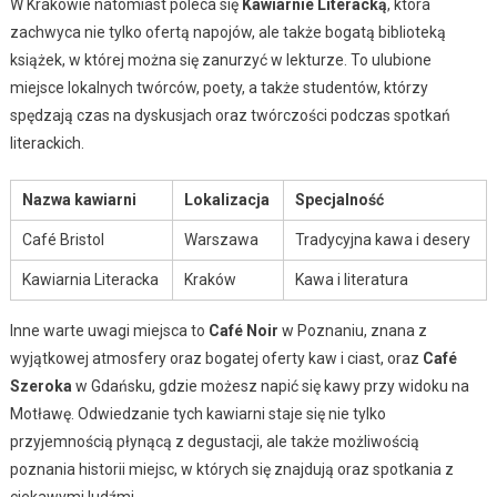
W Krakowie natomiast poleca się
Kawiarnie Literacką
, która
zachwyca nie tylko ofertą napojów, ale także bogatą biblioteką
książek, w której można się zanurzyć w lekturze. To ulubione
miejsce lokalnych twórców, poety, a także studentów, którzy
spędzają czas na dyskusjach oraz twórczości podczas spotkań
literackich.
Nazwa kawiarni
Lokalizacja
Specjalność
Café Bristol
Warszawa
Tradycyjna kawa i desery
Kawiarnia Literacka
Kraków
Kawa i literatura
Inne warte uwagi miejsca to
Café Noir
w Poznaniu, znana z
wyjątkowej atmosfery oraz bogatej oferty kaw i ciast, oraz
Café
Szeroka
w Gdańsku, gdzie możesz napić się kawy przy widoku na
Motławę. Odwiedzanie tych kawiarni staje się nie tylko
przyjemnością płynącą z degustacji, ale także możliwością
poznania historii miejsc, w których się znajdują oraz spotkania z
ciekawymi ludźmi.