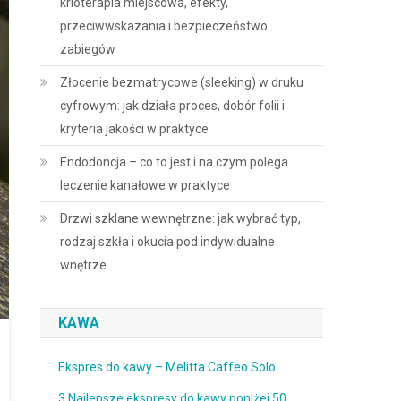
krioterapia miejscowa, efekty,
przeciwwskazania i bezpieczeństwo
zabiegów
Złocenie bezmatrycowe (sleeking) w druku
cyfrowym: jak działa proces, dobór folii i
kryteria jakości w praktyce
Endodoncja – co to jest i na czym polega
leczenie kanałowe w praktyce
Drzwi szklane wewnętrzne: jak wybrać typ,
rodzaj szkła i okucia pod indywidualne
wnętrze
KAWA
Ekspres do kawy – Melitta Caffeo Solo
3 Najlepsze ekspresy do kawy poniżej 50