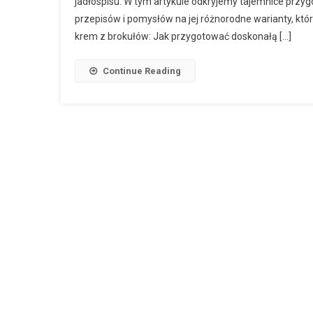
jadłospisu. W tym artykule odkryjemy tajemnice przy
przepisów i pomysłów na jej różnorodne warianty, kt
krem z brokułów: Jak przygotować doskonałą […]
Continue Reading