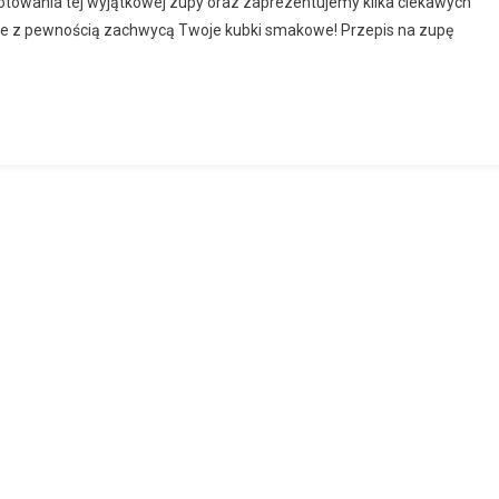
gotowania tej wyjątkowej zupy oraz zaprezentujemy kilka ciekawych
óre z pewnością zachwycą Twoje kubki smakowe! Przepis na zupę