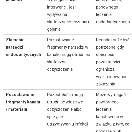
interwencji, jeśli
ponownego
wpływa na
leczenia
skuteczność leczenia i
endodontycznego
gojenie
Złamanie
Pozostawione
Reendo może być
narzędzi
fragmenty narzędzi w
potrzebne, gdy
endodontycznych
kanale mogą utrudniać
obecność
skuteczne
pozostałości
oczyszczenie
ogranicza
wyeliminowanie
zakażenia
Pozostawione
Pozostałości mogą
Może wymagać
fragmenty kanału
utrudniać właściwe
powtórnego
/ materiału
oczyszczenie albo
leczenia
sprzyjać
kanałowego w
utrzymywaniu infekcji
związku z tym, co
pozostało lub