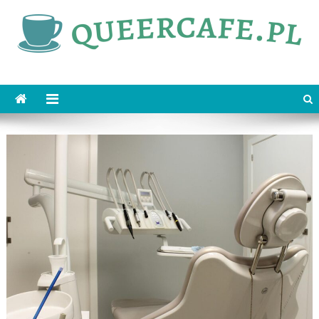
Skip
to
content
queercafe.pl