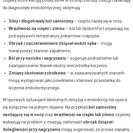
Objawy, które kierują podejrzenie w stronę choroby miazgi i skłaniają
do diagnostyki endodontycznej, obejmują:
Silny i długotrwały ból samoistny
– często nasila się w nocy.
Wrażliwość na ciepło i zimno
– ból lub dyskomfort pojawiają się
pod wpływem temperatury pokarmów i napojów.
Obrzęk i zaczerwienienie dziąseł wokół zęba
– mogą
towarzyszyć stanowi zapalnemu.
Ból przy nacisku i nagryzaniu
– sugeruje podrażnienie lub
zaangażowanie tkanek okolicy wierzchołka korzenia.
Zmiany okołowierzchołkowe
– w zaawansowanych stanach
mogą występować jako powikłanie i stanowić przesłankę do
leczenia endodontycznego.
W typowych sytuacjach klinicznych decyzja o endodoncji nie opiera
się wyłącznie na jednym objawie. Na przykład
ból samoistny
nasilający się w nocy
oraz
wrażliwość na ciepło lub zimno
częściej
wskazują na problem z miazgą, natomiast
obrzęk dziąseł
i
dolegliwości przy nagryzaniu
mogą sugerować, że proces zapalny