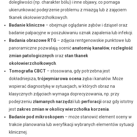
dolegliwości (np. charakter bólu) i inne objawy, co pomaga
ukierunkować podejrzenie problemu z miazgą lub z zajęciem
tkanek okołowierzchołkowych.
Badanie kliniczne
– obejmuje oglądanie zębów i dziąseł oraz
badanie palpacyjne w poszukiwaniu oznak zapalenia lub infekcji.
Badania obrazowe RTG
– zdjęcia rentgenowskie punktowe lub
panoramiczne pozwalają ocenić
anatomię kanałów
,
rozległość
zmian patologicznych
oraz
stan tkanek
okołowierzchołkowych
.
Tomografia CBCT
– stosowana, gdy potrzebna jest
dokładniejsza,
trójwymiarowa ocena
zęba i kanałów. Może
wspierać diagnostykę w sytuacjach, w których obraz na
klasycznych zdjęciach wymaga doprecyzowania, np. przy
podejrzeniu
złamanych narzędzi
lub
perforacji
oraz gdy istotny
jest
zakres zmian w okolicy wierzchołka korzenia
.
Badanie pod mikroskopem
– może stanowić element oceny w
trakcie planowania lub weryfikacji wybranych elementów sytuacji
klinicznej.