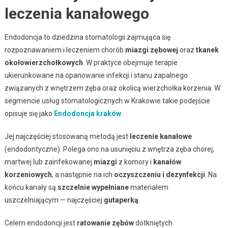
leczenia kanałowego
Endodoncja to dziedzina stomatologii zajmująca się
rozpoznawaniem i leczeniem chorób
miazgi zębowej
oraz
tkanek
okołowierzchołkowych
. W praktyce obejmuje terapie
ukierunkowane na opanowanie infekcji i stanu zapalnego
związanych z wnętrzem zęba oraz okolicą wierzchołka korzenia. W
segmencie usług stomatologicznych w Krakowie takie podejście
opisuje się jako
Endodoncja kraków
.
Jej najczęściej stosowaną metodą jest
leczenie kanałowe
(endodontyczne). Polega ono na usunięciu z wnętrza zęba chorej,
martwej lub zainfekowanej
miazgi
z komory i
kanałów
korzeniowych
, a następnie na ich
oczyszczeniu i dezynfekcji
. Na
końcu kanały są
szczelnie wypełniane
materiałem
uszczelniającym — najczęściej
gutaperką
.
Celem endodoncji jest
ratowanie zębów
dotkniętych