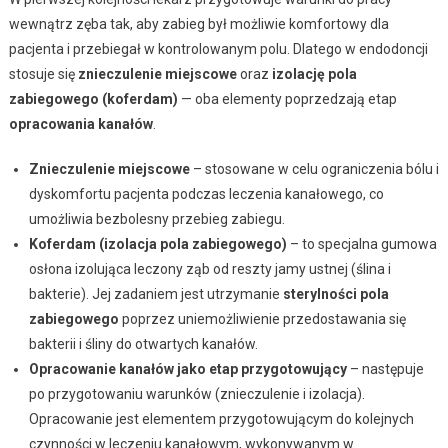
wewnątrz zęba tak, aby zabieg był możliwie komfortowy dla
pacjenta i przebiegał w kontrolowanym polu. Dlatego w endodoncji
stosuje się
znieczulenie miejscowe
oraz
izolację pola
zabiegowego (koferdam)
— oba elementy poprzedzają etap
opracowania kanałów
.
Znieczulenie miejscowe
– stosowane w celu ograniczenia bólu i
dyskomfortu pacjenta podczas leczenia kanałowego, co
umożliwia bezbolesny przebieg zabiegu.
Koferdam (izolacja pola zabiegowego)
– to specjalna gumowa
osłona izolująca leczony ząb od reszty jamy ustnej (ślina i
bakterie). Jej zadaniem jest utrzymanie
sterylności pola
zabiegowego
poprzez uniemożliwienie przedostawania się
bakterii i śliny do otwartych kanałów.
Opracowanie kanałów jako etap przygotowujący
– następuje
po przygotowaniu warunków (znieczulenie i izolacja).
Opracowanie jest elementem przygotowującym do kolejnych
czynności w leczeniu kanałowym, wykonywanym w