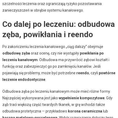
szczelności leczenia oraz ograniczają ryzyko pozostawania
zanieczyszczeń w obrębie systemu kanałowego.
Co dalej po leczeniu: odbudowa
zęba, powikłania i reendo
Po zakończeniu leczenia kanałowego „ciąg dalszy” obejmuje
odbudowę zęba
oraz ocenę, czy nie wystąpiły
powikłania po
leczeniu kanałowym
. Odbudowa ma przywrócić zębowi kształt i
funkcję oraz zabezpieczyć go po zamknięciu kanałów. Jeśli
pojawiają się problemy, może być potrzebne
reendo
, czyli
powtórne
leczenie endodontyczne
.
Odbudowa zęba po leczeniu kanałowym może mieć różne formy.
Najczęściej wykonywana jest jako
wypełnienie kompozytowe
. Gdy
ząb traci większą część twardych tkanek, w grę wchodzi także
odbudowa protetyczna — przykładowo
korona ceramiczna
lub
korona metalowo-porcelanowa
. Wybór rozwiązania dotyczy tego,