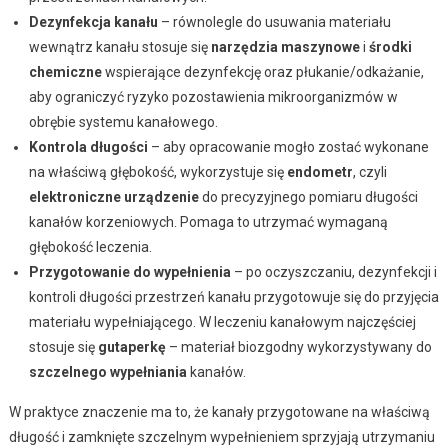
Dezynfekcja kanału
– równolegle do usuwania materiału
wewnątrz kanału stosuje się
narzędzia maszynowe
i
środki
chemiczne
wspierające dezynfekcję oraz płukanie/odkażanie,
aby ograniczyć ryzyko pozostawienia mikroorganizmów w
obrębie systemu kanałowego.
Kontrola długości
– aby opracowanie mogło zostać wykonane
na właściwą głębokość, wykorzystuje się
endometr
, czyli
elektroniczne urządzenie
do precyzyjnego pomiaru długości
kanałów korzeniowych. Pomaga to utrzymać wymaganą
głębokość leczenia.
Przygotowanie do wypełnienia
– po oczyszczaniu, dezynfekcji i
kontroli długości przestrzeń kanału przygotowuje się do przyjęcia
materiału wypełniającego. W leczeniu kanałowym najczęściej
stosuje się
gutaperkę
– materiał biozgodny wykorzystywany do
szczelnego wypełniania
kanałów.
W praktyce znaczenie ma to, że kanały przygotowane na właściwą
długość i zamknięte szczelnym wypełnieniem sprzyjają utrzymaniu