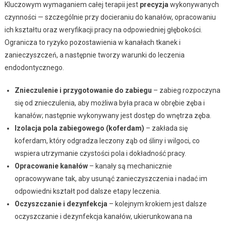
Kluczowym wymaganiem całej terapii jest
precyzja
wykonywanych
czynności — szczególnie przy docieraniu do kanałów, opracowaniu
ich kształtu oraz weryfikacji pracy na odpowiedniej głębokości.
Ogranicza to ryzyko pozostawienia w kanałach tkanek i
zanieczyszczeń, a następnie tworzy warunki do leczenia
endodontycznego.
Znieczulenie i przygotowanie do zabiegu
– zabieg rozpoczyna
się od znieczulenia, aby możliwa była praca w obrębie zęba i
kanałów; następnie wykonywany jest dostęp do wnętrza zęba.
Izolacja pola zabiegowego (koferdam)
– zakłada się
koferdam, który odgradza leczony ząb od śliny i wilgoci, co
wspiera utrzymanie czystości pola i dokładność pracy.
Opracowanie kanałów
– kanały są mechanicznie
opracowywane tak, aby usunąć zanieczyszczenia i nadać im
odpowiedni kształt pod dalsze etapy leczenia.
Oczyszczanie i dezynfekcja
– kolejnym krokiem jest dalsze
oczyszczanie i dezynfekcja kanałów, ukierunkowana na