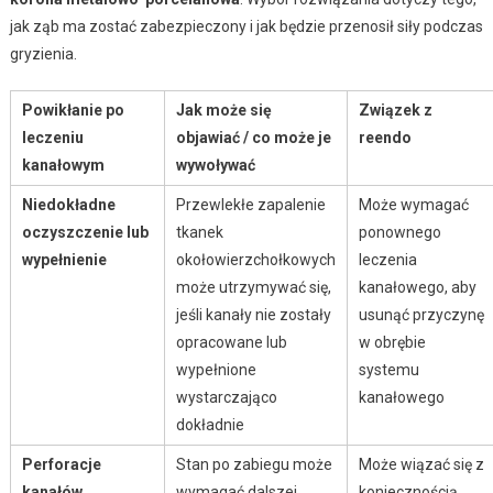
jak ząb ma zostać zabezpieczony i jak będzie przenosił siły podczas
gryzienia.
Powikłanie po
Jak może się
Związek z
leczeniu
objawiać / co może je
reendo
kanałowym
wywoływać
Niedokładne
Przewlekłe zapalenie
Może wymagać
oczyszczenie lub
tkanek
ponownego
wypełnienie
okołowierzchołkowych
leczenia
może utrzymywać się,
kanałowego, aby
jeśli kanały nie zostały
usunąć przyczynę
opracowane lub
w obrębie
wypełnione
systemu
wystarczająco
kanałowego
dokładnie
Perforacje
Stan po zabiegu może
Może wiązać się z
kanałów
wymagać dalszej
koniecznością