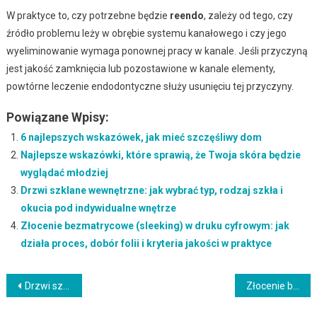
W praktyce to, czy potrzebne będzie
reendo
, zależy od tego, czy
źródło problemu leży w obrębie systemu kanałowego i czy jego
wyeliminowanie wymaga ponownej pracy w kanale. Jeśli przyczyną
jest jakość zamknięcia lub pozostawione w kanale elementy,
powtórne leczenie endodontyczne służy usunięciu tej przyczyny.
Powiązane Wpisy:
6 najlepszych wskazówek, jak mieć szczęśliwy dom
Najlepsze wskazówki, które sprawią, że Twoja skóra będzie
wyglądać młodziej
Drzwi szklane wewnętrzne: jak wybrać typ, rodzaj szkła i
okucia pod indywidualne wnętrze
Złocenie bezmatrycowe (sleeking) w druku cyfrowym: jak
działa proces, dobór folii i kryteria jakości w praktyce
Nawigacja
Drzwi szklane wewnętrzne: jak wybrać typ, rodzaj szkła i okucia pod indywidualne wnętrze
Złocenie bezmatrycowe (sleeking) w druku cyfrowym: jak działa proces, dobór folii i kryteria jakości w praktyce
wpisu