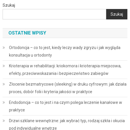
Szukaj
Szukaj
OSTATNIE WPISY
Ortodoncja – co to jest, kiedy leczy wady zgryzu i jak wygląda
konsultacja u ortodonty
Krioterapia w rehabilitacji: kriokomora i krioterapia miejscowa,
efekty, przeciwwskazania i bezpieczeństwo zabiegów
Złocenie bezmatrycowe (sleeking) w druku cyfrowym: jak działa
proces, dobór folii i kryteria jakości w praktyce
Endodoncja – co to jest i na czym polega leczenie kanałowe w
praktyce
Drzwi szklane wewnętrzne: jak wybrać typ, rodzaj szkła i okucia
pod indywidualne wnętrze