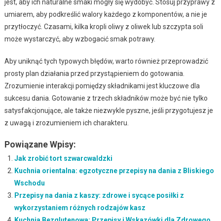
jest, aby ich naturalne smaki mogły się wydobyć. Stosuj przyprawy z
umiarem, aby podkreślić walory każdego z komponentów, a nie je
przytłoczyć. Czasami, kilka kropli oliwy z oliwek lub szczypta soli
może wystarczyć, aby wzbogacić smak potrawy.
Aby uniknąć tych typowych błędów, warto również przeprowadzić
prosty plan działania przed przystąpieniem do gotowania.
Zrozumienie interakcji pomiędzy składnikami jest kluczowe dla
sukcesu dania. Gotowanie z trzech składników może być nie tylko
satysfakcjonujące, ale także niezwykle pyszne, jeśli przygotujesz je
z uwagą i zrozumieniem ich charakteru.
Powiązane Wpisy:
Jak zrobić tort szwarcwaldzki
Kuchnia orientalna: egzotyczne przepisy na dania z Bliskiego
Wschodu
Przepisy na dania z kaszy: zdrowe i sycące posiłki z
wykorzystaniem różnych rodzajów kasz
Kuchnia Bezglutenowa: Przepisy i Wskazówki dla Zdrowego