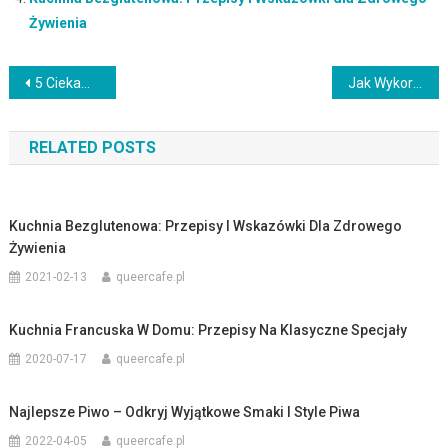
Żywienia
Nawigacja
5 Ciekawych Przepisów na Bezglutenowe Potrawy dla Celiaków
Jak Wykorzystać Proste Składniki do Stworzenia Wykwintnych Potraw
wpisu
RELATED POSTS
Kuchnia Bezglutenowa: Przepisy I Wskazówki Dla Zdrowego
Żywienia
2021-02-13
queercafe.pl
Kuchnia Francuska W Domu: Przepisy Na Klasyczne Specjały
2020-07-17
queercafe.pl
Najlepsze Piwo – Odkryj Wyjątkowe Smaki I Style Piwa
2022-04-05
queercafe.pl