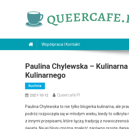
Skip
to
content
queercafe.pl
Współpraca I Kontakt
Paulina Chylewska – Kulinarna 
Kulinarnego
Kuchnia
Queercafe.pl
2021-10-12
Paulina Chylewska to nie tylko blogerka kulinarna, ale pr
podróż rozpoczęła się w młodym wieku, kiedy to odkryła ra
z innymi przepisami, które łączą tradycję z nowoczesno
świata. Na jej blogu można znaleźć zarówno proste dania 