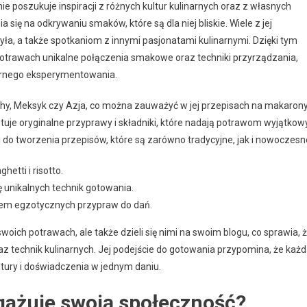
ie poszukuje inspiracji z różnych kultur kulinarnych oraz z własnych
się na odkrywaniu smaków, które są dla niej bliskie. Wiele z jej
a, a także spotkaniom z innymi pasjonatami kulinarnymi. Dzięki tym
potrawach unikalne połączenia smakowe oraz techniki przyrządzania,
inarnego eksperymentowania.
chy, Meksyk czy Azja, co można zauważyć w jej przepisach na makarony
stuje oryginalne przyprawy i składniki, które nadają potrawom wyjątkow
do tworzenia przepisów, które są zarówno tradycyjne, jak i nowoczesn
hetti i risotto.
 unikalnych technik gotowania.
em egzotycznych przypraw do dań.
swoich potrawach, ale także dzieli się nimi na swoim blogu, co sprawia, 
z technik kulinarnych. Jej podejście do gotowania przypomina, że każ
ltury i doświadczenia w jednym daniu.
gażuje swoją społeczność?