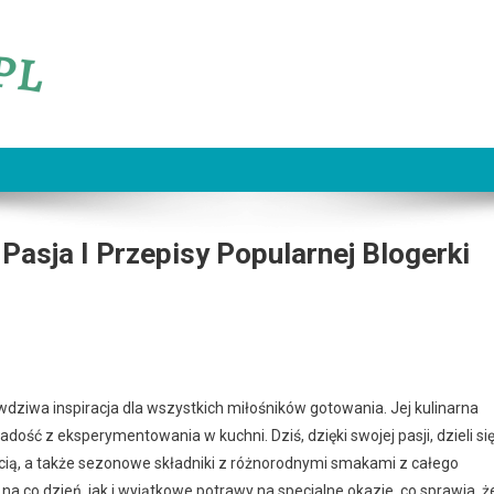
Pasja I Przepisy Popularnej Blogerki
awdziwa inspiracja dla wszystkich miłośników gotowania. Jej kulinarna
dość z eksperymentowania w kuchni. Dziś, dzięki swojej pasji, dzieli si
ścią, a także sezonowe składniki z różnorodnymi smakami z całego
na co dzień, jak i wyjątkowe potrawy na specjalne okazje, co sprawia, ż