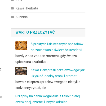
Kawa i herbata
Kuchnia
WARTO PRZECZYTAĆ
5 prostych i skutecznych sposobów
na zachowanie świeżości szarlotki
Każdy z nas zna ten moment, gdy świeżo
upieczona szarlotka …
ą
Kawa z ekspresu przelewowego: jak
uzyskać idealny smak i aromat
Kawa z ekspresu przelewowego to nie tylko
codzienny rytuał, ale …
Przepisy na dania wegańskie z fasoli: białej,
ów
czerwonej, czarnej i innych odmian