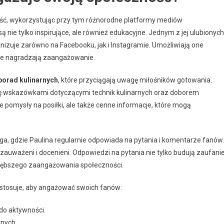
ść, wykorzystując przy tym różnorodne platformy mediów
są nie tylko inspirujące, ale również edukacyjne. Jednym z jej ulubionych
anizuje zarówno na Facebooku, jak i Instagramie. Umożliwiają one
ie nagradzają zaangażowanie.
porad kulinarnych
, które przyciągają uwagę miłośników gotowania.
i się wskazówkami dotyczącymi technik kulinarnych oraz doborem
we pomysły na posiłki, ale także cenne informacje, które mogą
oga, gdzie Paulina regularnie odpowiada na pytania i komentarze fanów.
ę zauważeni i docenieni. Odpowiedzi na pytania nie tylko budują zaufanie
 głębszego zaangażowania społeczności.
a stosuje, aby angażować swoich fanów:
do aktywności.
rnych.