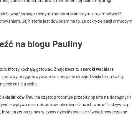
fiają do serc ludzi, stanowią fundament jej kulinarnej drogi.
le także współpracę z różnymi markami kulinarnymi oraz możliwość
towaniem. Jej historia jest dowodem na to, że odkrycie pasji w młody
.
eźć na blogu Pauliny
kich, którzy kochają gotować. Znajdziesz tu
szeroki wachlarz
k i potrawy przygotowywane na specjalne okazje. Dzięki temu każdy,
aleźć coś dla siebie.
 składników
. Paulina często proponuje przepisy oparte na dostępnych
tywnie wpływa na smak potraw, ale również na ich wartość odżywczą.
, które przenoszą nas w czasy dzieciństwa, ale również nowoczesne