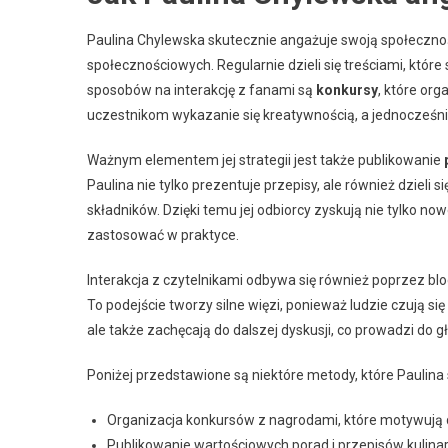
Paulina Chylewska skutecznie angażuje swoją społeczno
społecznościowych. Regularnie dzieli się treściami, które 
sposobów na interakcję z fanami są
konkursy
, które org
uczestnikom wykazanie się kreatywnością, a jednocześn
Ważnym elementem jej strategii jest także publikowanie
Paulina nie tylko prezentuje przepisy, ale również dziel
składników. Dzięki temu jej odbiorcy zyskują nie tylko no
zastosować w praktyce.
Interakcja z czytelnikami odbywa się również poprzez bl
To podejście tworzy silne więzi, ponieważ ludzie czują si
ale także zachęcają do dalszej dyskusji, co prowadzi do
Poniżej przedstawione są niektóre metody, które Paulin
Organizacja konkursów z nagrodami, które motywują 
Publikowanie wartościowych porad i przepisów kulina