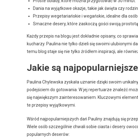
Proste obiady, które można przygotować w 30 minut.
Dania na wyjątkowe okazje, takie jak święta czy rodzi
Przepisy wegetariańskie i wegańskie, idealne dla osó
Smaczne desery, które zaskoczą gości swoją prostotą
Każdy przepis na blogu jest dokładnie opisany, co sprawia
kucharzy. Paulina nie tylko dzieli się swoimi ulubionymi d
temu blog staje się nie tylko źródłem inspiracji, ale rów
Jakie są najpopularniejsze
Paulina Chylewska zyskała uznanie dzięki swoim unikaln
podejściem do gotowania. W jej repertuarze znaleźć możn
się największym zainteresowaniem. Kluczowymi elementa
te przepisy wyjątkowymi.
Wśród najpopularniejszych dań Pauliny znajdują się prze
Wiele osób szczególnie chwali sobie ciasta i desery owoco
popularnych deserów: