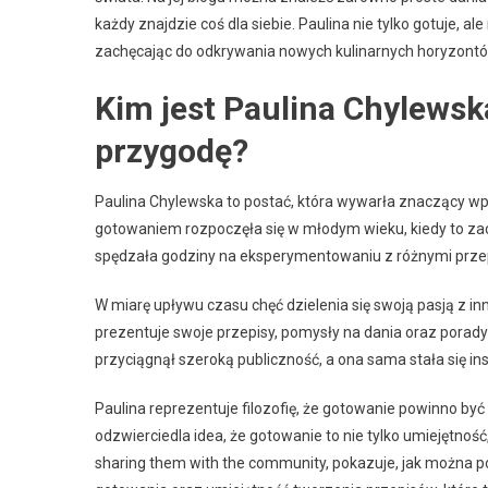
każdy znajdzie coś dla siebie. Paulina nie tylko gotuje, al
zachęcając do odkrywania nowych kulinarnych horyzontó
Kim jest Paulina Chylewska
przygodę?
Paulina Chylewska to postać, która wywarła znaczący wpł
gotowaniem rozpoczęła się w młodym wieku, kiedy to zacz
spędzała godziny na eksperymentowaniu z różnymi przepi
W miarę upływu czasu chęć dzielenia się swoją pasją z in
prezentuje swoje przepisy, pomysły na dania oraz porady k
przyciągnął szeroką publiczność, a ona sama stała się in
Paulina reprezentuje filozofię, że gotowanie powinno być
odzwierciedla idea, że gotowanie to nie tylko umiejętnoś
sharing them with the community, pokazuje, jak można po