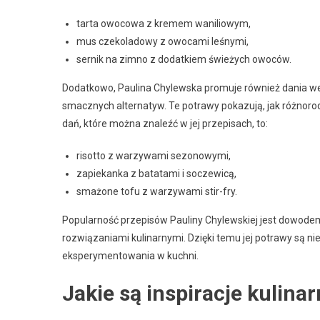
tarta owocowa z kremem waniliowym,
mus czekoladowy z owocami leśnymi,
sernik na zimno z dodatkiem świeżych owoców.
Dodatkowo, Paulina Chylewska promuje również dania we
smacznych alternatyw. Te potrawy pokazują, jak różnoro
dań, które można znaleźć w jej przepisach, to:
risotto z warzywami sezonowymi,
zapiekanka z batatami i soczewicą,
smażone tofu z warzywami stir-fry.
Popularność przepisów Pauliny Chylewskiej jest dowodem
rozwiązaniami kulinarnymi. Dzięki temu jej potrawy są ni
eksperymentowania w kuchni.
Jakie są inspiracje kulina