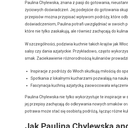
Paulina Chylewska, znana z pasji do gotowania, nieustann
życiowych doświadczeń. Jej podejście do gotowania skupia 
przepisów można przypisać wpływom podróży, które odbył
doświadczeniom, Paulina potrafi uwzględniać w swoich 
które nie tylko zaskakują, ale również zachęcają do kul
W szczególności, podziwia kuchnie takich krajów jak Wło
salsy czy dania azjatyckie. Przykładowo, często wykorzy
smak. Zaciekawienie różnorodnością kulinariów prowadzi 
Inspiracje z podróży do Włoch skutkują miłością do spag
Spotkania z lokalnymi kucharzami pozwalają na naukę
Fascynacja kuchnią azjatycką zaowocowała włączeni
Paulina Chylewska nie tylko wykorzystuje te inspiracje w 
jej przepisy zachęcają do odkrywania nowych smaków ora
potrawa może stać się osobistą podróżą, łącząc różne ku
Jak Paulina Chylewska an