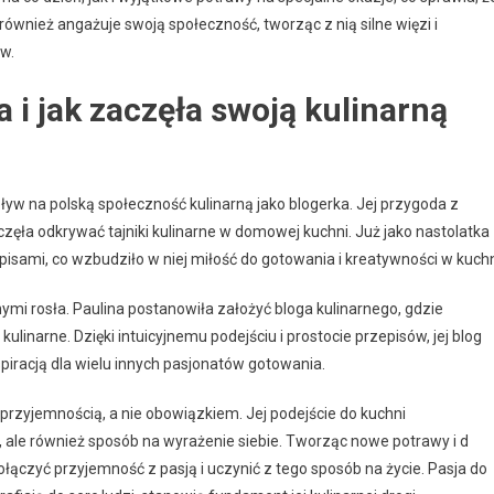
e również angażuje swoją społeczność, tworząc z nią silne więzi i
w.
 i jak zaczęła swoją kulinarną
yw na polską społeczność kulinarną jako blogerka. Jej przygoda z
ęła odkrywać tajniki kulinarne w domowej kuchni. Już jako nastolatka
sami, co wzbudziło w niej miłość do gotowania i kreatywności w kuchn
nymi rosła. Paulina postanowiła założyć bloga kulinarnego, gdzie
ulinarne. Dzięki intuicyjnemu podejściu i prostocie przepisów, jej blog
spiracją dla wielu innych pasjonatów gotowania.
 przyjemnością, a nie obowiązkiem. Jej podejście do kuchni
ć, ale również sposób na wyrażenie siebie. Tworząc nowe potrawy i d
łączyć przyjemność z pasją i uczynić z tego sposób na życie. Pasja do