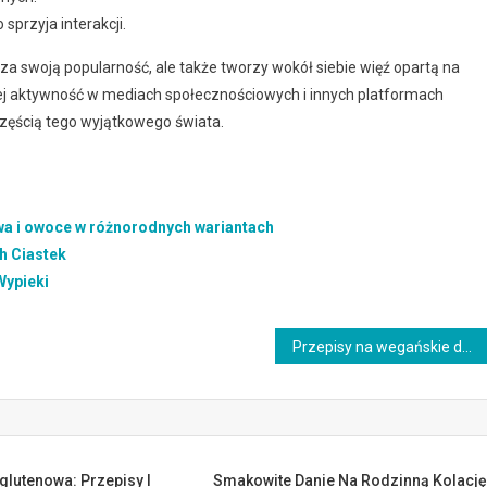
sprzyja interakcji.
za swoją popularność, ale także tworzy wokół siebie więź opartą na
. Jej aktywność w mediach społecznościowych i innych platformach
ę częścią tego wyjątkowego świata.
ywa i owoce w różnorodnych wariantach
h Ciastek
Wypieki
Przepisy na wegańskie desery: słodkie pyszności bez składników pochodzenia zwierzęcego
glutenowa: Przepisy I
Smakowite Danie Na Rodzinną Kolację