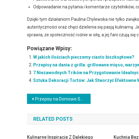
Odpowiadanie na pytania i komentarze czytelników, co 
Dzięki tym działaniom Paulina Chylewska nie tylko zwięks
autentyczności oraz chęci dzielenia się pasją kulinarną
sprawia, że społeczność rośnie w siłę, a jej fani czują si
Powiązane Wpisy:
W jakich ilościach pieczemy ciasto biszkoptowe?
Przepisy na dania z grilla: grillowane mięso, warz
7 Niezawodnych Trików na Przygotowanie Idealnyc
Sztuka Dekoracji Tortów: Jak Stworzyć Efektowne 
Nawigacja
Przepisy na Domowe Soki i Koktajle: Pełen Witamin i Świeżości
wpisu
RELATED POSTS
Kulinarne Inspiracje Z Dalekiego
Kuchnia Bez