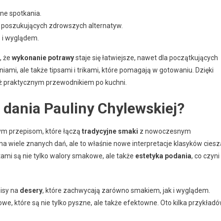
nne spotkania.
b poszukujących zdrowszych alternatyw.
 i wyglądem.
, że
wykonanie potrawy
staje się łatwiejsze, nawet dla początkujących
aniami, ale także tipsami i trikami, które pomagają w gotowaniu. Dzięki
nież praktycznym przewodnikiem po kuchni.
 dania Pauliny Chylewskiej?
ym przepisom, które łączą
tradycyjne smaki
z nowoczesnym
a wiele znanych dań, ale to właśnie nowe interpretacje klasyków ciesz
mi są nie tylko walory smakowe, ale także
estetyka podania
, co czyni
pisy na
desery
, które zachwycają zarówno smakiem, jak i wyglądem.
we, które są nie tylko pyszne, ale także efektowne. Oto kilka przykład