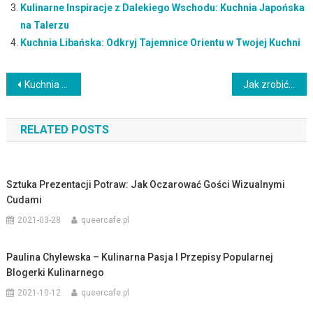
Kulinarne Inspiracje z Dalekiego Wschodu: Kuchnia Japońska
na Talerzu
Kuchnia Libańska: Odkryj Tajemnice Orientu w Twojej Kuchni
Nawigacja
Kuchnia Południowoamerykańska: Odkryj Smaki Amazońskiej Dżungli
Jak zrobić zupę pomidorową – Przepis na domową zupę pełną intensywnego smaku
wpisu
RELATED POSTS
Sztuka Prezentacji Potraw: Jak Oczarować Gości Wizualnymi
Cudami
2021-03-28
queercafe.pl
Paulina Chylewska – Kulinarna Pasja I Przepisy Popularnej
Blogerki Kulinarnego
2021-10-12
queercafe.pl