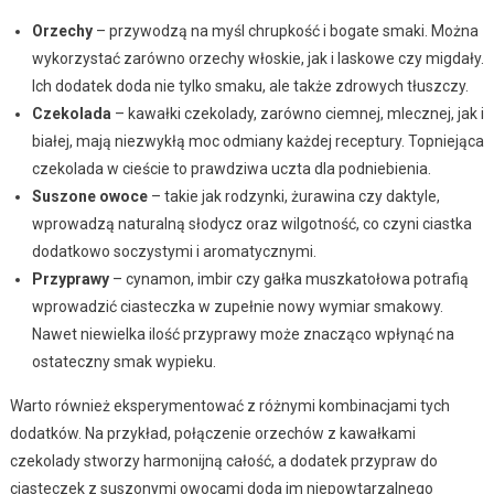
Orzechy
– przywodzą na myśl chrupkość i bogate smaki. Można
wykorzystać zarówno orzechy włoskie, jak i laskowe czy migdały.
Ich dodatek doda nie tylko smaku, ale także zdrowych tłuszczy.
Czekolada
– kawałki czekolady, zarówno ciemnej, mlecznej, jak i
białej, mają niezwykłą moc odmiany każdej receptury. Topniejąca
czekolada w cieście to prawdziwa uczta dla podniebienia.
Suszone owoce
– takie jak rodzynki, żurawina czy daktyle,
wprowadzą naturalną słodycz oraz wilgotność, co czyni ciastka
dodatkowo soczystymi i aromatycznymi.
Przyprawy
– cynamon, imbir czy gałka muszkatołowa potrafią
wprowadzić ciasteczka w zupełnie nowy wymiar smakowy.
Nawet niewielka ilość przyprawy może znacząco wpłynąć na
ostateczny smak wypieku.
Warto również eksperymentować z różnymi kombinacjami tych
dodatków. Na przykład, połączenie orzechów z kawałkami
czekolady stworzy harmonijną całość, a dodatek przypraw do
ciasteczek z suszonymi owocami doda im niepowtarzalnego