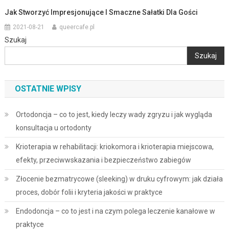
Jak Stworzyć Impresjonujące I Smaczne Sałatki Dla Gości
2021-08-21
queercafe.pl
Szukaj
Szukaj
OSTATNIE WPISY
Ortodoncja – co to jest, kiedy leczy wady zgryzu i jak wygląda
konsultacja u ortodonty
Krioterapia w rehabilitacji: kriokomora i krioterapia miejscowa,
efekty, przeciwwskazania i bezpieczeństwo zabiegów
Złocenie bezmatrycowe (sleeking) w druku cyfrowym: jak działa
proces, dobór folii i kryteria jakości w praktyce
Endodoncja – co to jest i na czym polega leczenie kanałowe w
praktyce