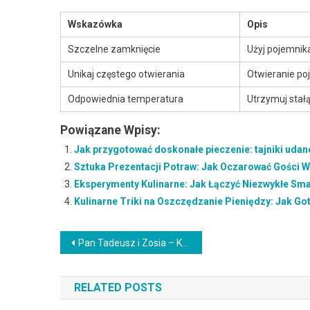
Wskazówka
Opis
Szczelne zamknięcie
Użyj pojemnika
Unikaj częstego otwierania
Otwieranie po
Odpowiednia temperatura
Utrzymuj stał
Powiązane Wpisy:
Jak przygotować doskonałe pieczenie: tajniki uda
Sztuka Prezentacji Potraw: Jak Oczarować Gości 
Eksperymenty Kulinarne: Jak Łączyć Niezwykłe Sm
Kulinarne Triki na Oszczędzanie Pieniędzy: Jak Go
Nawigacja
Pan Tadeusz i Zosia – Które smakołyki z tej powieści zagościły na polskim stole?
wpisu
RELATED POSTS