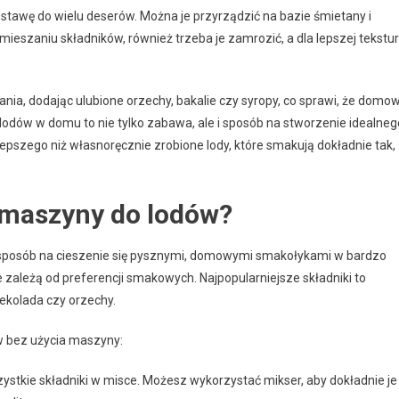
stawę do wielu deserów. Można je przyrządzić na bazie śmietany i
mieszaniu składników, również trzeba je zamrozić, a dla lepszej tekstu
a, dodając ulubione orzechy, bakalie czy syropy, co sprawi, że domo
lodów w domu to nie tylko zabawa, ale i sposób na stworzenie idealneg
pszego niż własnoręcznie zrobione lody, które smakują dokładnie tak,
 maszyny do lodów?
sposób na cieszenie się pysznymi, domowymi smakołykami w bardzo
e zależą od preferencji smakowych. Najpopularniejsze składniki to
zekolada czy orzechy.
w bez użycia maszyny:
ystkie składniki w misce. Możesz wykorzystać mikser, aby dokładnie je