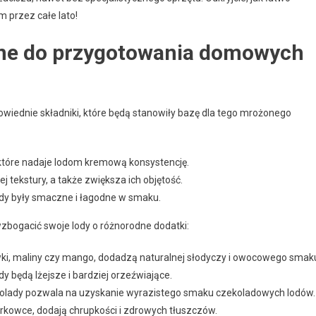
m przez całe lato!
ebne do przygotowania domowych
iednie składniki, które będą stanowiły bazę dla tego mrożonego
 które nadaje lodom kremową konsystencję.
 tekstury, a także zwiększa ich objętość.
dy były smaczne i łagodne w smaku.
bogacić swoje lody o różnorodne dodatki:
wki, maliny czy mango, dodadzą naturalnej słodyczy i owocowego smak
dy będą lżejsze i bardziej orzeźwiające.
kolady pozwala na uzyskanie wyrazistego smaku czekoladowych lodów.
erkowce, dodają chrupkości i zdrowych tłuszczów.