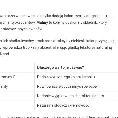
ywnie czerwone owoce nie tylko dodają lodom wyrazistego koloru, ale
nnych antyoksydantów.
Maliny
to kolejny doskonały składnik, który
c słodycz innych owoców.
 Ich słodko-kwaśny smak oraz atrakcyjny niebieski kolor przyciągają
o
wprowadza tropikalny akcent, oferując gładką teksturę i naturalną
ikami.
Dlaczego warto je używać?
itaminy C
Dodają wyrazistego koloru i smaku
danty
Równoważą słodycz innych owoców
Nadanie wyjątkowego charakteru lodom
Naturalna słodycz i kremowość
 ich dostępnością w danym sezonie, co może zapewnić lepszy smak ora