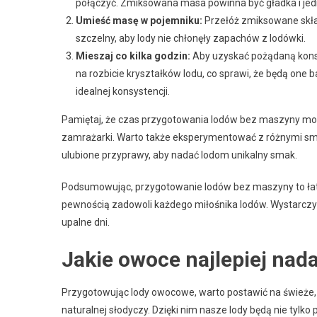
połączyć. Zmiksowana masa powinna być gładka i jedn
Umieść masę w pojemniku:
Przełóż zmiksowane skład
szczelny, aby lody nie chłonęły zapachów z lodówki.
Mieszaj co kilka godzin:
Aby uzyskać pożądaną konsys
na rozbicie kryształków lodu, co sprawi, że będą one b
idealnej konsystencji.
Pamiętaj, że czas przygotowania lodów bez maszyny może
zamrażarki. Warto także eksperymentować z różnymi sm
ulubione przyprawy, aby nadać lodom unikalny smak.
Podsumowując, przygotowanie lodów bez maszyny to łatw
pewnością zadowoli każdego miłośnika lodów. Wystarczy 
upalne dni.
Jakie owoce najlepiej nad
Przygotowując lody owocowe, warto postawić na świeże
naturalnej słodyczy. Dzięki nim nasze lody będą nie tylko