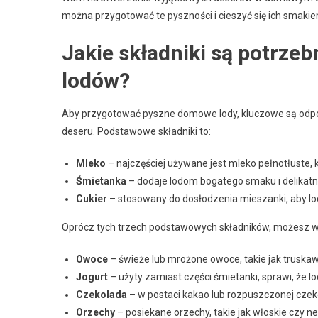
można przygotować te pyszności i cieszyć się ich smakie
Jakie składniki są potrz
lodów?
Aby przygotować pyszne domowe lody, kluczowe są odpow
deseru. Podstawowe składniki to:
Mleko
– najczęściej używane jest mleko pełnotłuste,
Śmietanka
– dodaje lodom bogatego smaku i delikatnej
Cukier
– stosowany do dosłodzenia mieszanki, aby lo
Oprócz tych trzech podstawowych składników, możesz wz
Owoce
– świeże lub mrożone owoce, takie jak truska
Jogurt
– użyty zamiast części śmietanki, sprawi, że lo
Czekolada
– w postaci kakao lub rozpuszczonej cze
Orzechy
– posiekane orzechy, takie jak włoskie czy n