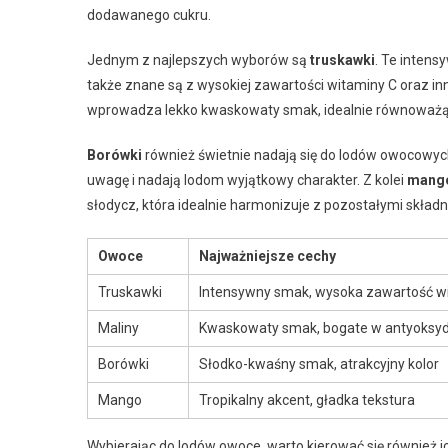
dodawanego cukru.
Jednym z najlepszych wyborów są
truskawki
. Te intens
także znane są z wysokiej zawartości witaminy C oraz i
wprowadza lekko kwaskowaty smak, idealnie równoważą
Borówki
również świetnie nadają się do lodów owocowych.
uwagę i nadają lodom wyjątkowy charakter. Z kolei
mang
słodycz, która idealnie harmonizuje z pozostałymi składn
Owoce
Najważniejsze cechy
Truskawki
Intensywny smak, wysoka zawartość w
Maliny
Kwaskowaty smak, bogate w antyoksy
Borówki
Słodko-kwaśny smak, atrakcyjny kolor
Mango
Tropikalny akcent, gładka tekstura
Wybierając do lodów owoce, warto kierować się również