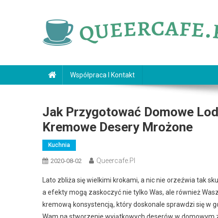
Skip
to
content
queercafe.pl
Współpraca I Kontakt
Jak Przygotować Domowe Lody:
Kremowe Desery Mrożone
Kuchnia
Queercafe.pl
2020-08-02
Lato zbliża się wielkimi krokami, a nic nie orzeźwia tak s
a efekty mogą zaskoczyć nie tylko Was, ale również Was
kremową konsystencją, który doskonale sprawdzi się w go
Wam na stworzenie wyjątkowych deserów w domowym zacis