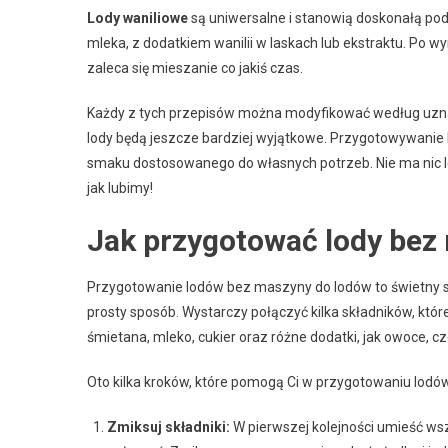
Lody waniliowe
są uniwersalne i stanowią doskonałą pod
mleka, z dodatkiem wanilii w laskach lub ekstraktu. Po wy
zaleca się mieszanie co jakiś czas.
Każdy z tych przepisów można modyfikować według uznani
lody będą jeszcze bardziej wyjątkowe. Przygotowywanie 
smaku dostosowanego do własnych potrzeb. Nie ma nic le
jak lubimy!
Jak przygotować lody bez
Przygotowanie lodów bez maszyny do lodów to świetny 
prosty sposób. Wystarczy połączyć kilka składników, któr
śmietana, mleko, cukier oraz różne dodatki, jak owoce, c
Oto kilka kroków, które pomogą Ci w przygotowaniu lodó
Zmiksuj składniki:
W pierwszej kolejności umieść wsz