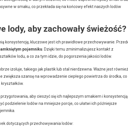
ensywne w smaku, co przekłada się na końcowy efekt naszych lodów
 lody, aby zachowały świeżość?
ą konsystencję, kluczowe jest ich prawidłowe przechowywanie. Przed
zamkniętym pojemniku
. Dzięki temu zminimalizujesz kontakt z
tałków lodu, a co za tym idzie, do pogorszenia jakości lodów.
brze izoluje, takiego jak plastik lub stal nierdzewna. Ważne jest również
ie zwiększa szansę na wprowadzenie ciepłego powietrza do środka, co
 kryształków.
h przygotowania, aby cieszyć się ich najlepszym smakiem i konsystencją
podzielenie lodów na mniejsze porcje, co ułatwi ich późniejsze
jemnika.
ówek dotyczących przechowywania lodów: