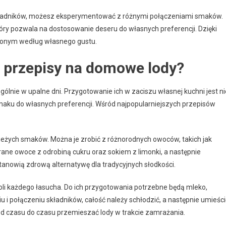
kładników, możesz eksperymentować z różnymi połączeniami smaków.
ry pozwala na dostosowanie deseru do własnych preferencji. Dzięki
zonym według własnego gustu.
e przepisy na domowe lody?
lnie w upalne dni. Przygotowanie ich w zaciszu własnej kuchni jest ni
smaku do własnych preferencji. Wśród najpopularniejszych przepisów
ieżych smaków. Można je zrobić z różnorodnych owoców, takich jak
ne owoce z odrobiną cukru oraz sokiem z limonki, a następnie
stanowią zdrową alternatywę dla tradycyjnych słodkości.
oli każdego łasucha. Do ich przygotowania potrzebne będą mleko,
 i połączeniu składników, całość należy schłodzić, a następnie umieści
d czasu do czasu przemieszać lody w trakcie zamrażania.