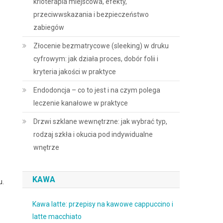
krioterapia miejscowa, efekty,
przeciwwskazania i bezpieczeństwo
zabiegów
Złocenie bezmatrycowe (sleeking) w druku
cyfrowym: jak działa proces, dobór folii i
kryteria jakości w praktyce
Endodoncja – co to jest i na czym polega
leczenie kanałowe w praktyce
Drzwi szklane wewnętrzne: jak wybrać typ,
rodzaj szkła i okucia pod indywidualne
wnętrze
KAWA
u.
Kawa latte: przepisy na kawowe cappuccino i
latte macchiato