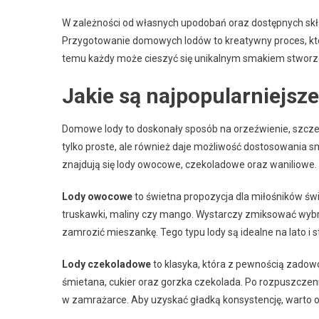
W zależności od własnych upodobań oraz dostępnych s
Przygotowanie domowych lodów to kreatywny proces, któ
temu każdy może cieszyć się unikalnym smakiem stwor
Jakie są najpopularniejsz
Domowe lody to doskonały sposób na orzeźwienie, szczegó
tylko proste, ale również daje możliwość dostosowania 
znajdują się lody owocowe, czekoladowe oraz waniliowe.
Lody owocowe
to świetna propozycja dla miłośników św
truskawki, maliny czy mango. Wystarczy zmiksować wybra
zamrozić mieszankę. Tego typu lody są idealne na lato i 
Lody czekoladowe
to klasyka, która z pewnością zadow
śmietana, cukier oraz gorzka czekolada. Po rozpuszczeniu
w zamrażarce. Aby uzyskać gładką konsystencję, warto o