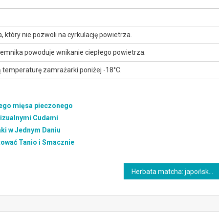
, który nie pozwoli na cyrkulację powietrza.
jemnika powoduje wnikanie ciepłego powietrza.
ą temperaturę zamrażarki poniżej -18°C.
nego mięsa pieczonego
Wizualnymi Cudami
aki w Jednym Daniu
tować Tanio i Smacznie
Herbata matcha: japońska tradycja i unikalne właściwości zdrowotne