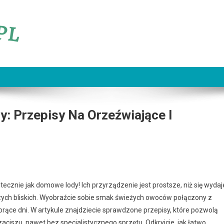
 Przepisy Na Orzeźwiające I
kutecznie jak domowe lody! Ich przyrządzenie jest prostsze, niż się wydaj
zych bliskich. Wyobraźcie sobie smak świeżych owoców połączony z
rące dni. W artykule znajdziecie sprawdzone przepisy, które pozwolą
zu, nawet bez specjalistycznego sprzętu. Odkryjcie, jak łatwo