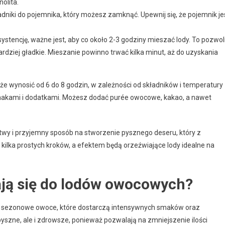
olita.
niki do pojemnika, który możesz zamknąć. Upewnij się, że pojemnik je
tencję, ważne jest, aby co około 2-3 godziny mieszać lody. To pozwol
ardziej gładkie. Mieszanie powinno trwać kilka minut, aż do uzyskania
 wynosić od 6 do 8 godzin, w zależności od składników i temperatury
akami i dodatkami. Możesz dodać purée owocowe, kakao, a nawet
y i przyjemny sposób na stworzenie pysznego deseru, który z
kilka prostych kroków, a efektem będą orzeźwiające lody idealne na
ają się do lodów owocowych?
, sezonowe owoce, które dostarczą intensywnych smaków oraz
 pyszne, ale i zdrowsze, ponieważ pozwalają na zmniejszenie ilości