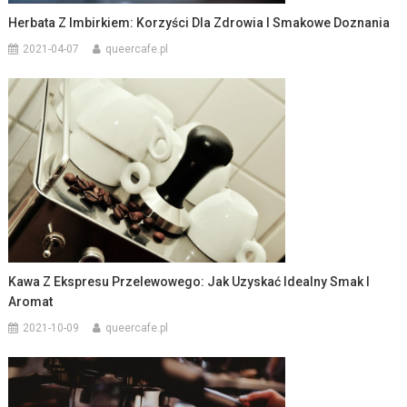
Herbata Z Imbirkiem: Korzyści Dla Zdrowia I Smakowe Doznania
2021-04-07
queercafe.pl
Kawa Z Ekspresu Przelewowego: Jak Uzyskać Idealny Smak I
Aromat
2021-10-09
queercafe.pl