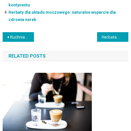
kontynentu
Herbaty dla układu moczowego: naturalne wsparcie dla
zdrowia nerek
Nawigacja
Kuchnia grecka w domu: przepisy na smakowite dania z Grecji
Herbata matcha: zdrowe właściwości i tradycja japońskiego parzenia
wpisu
RELATED POSTS