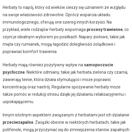
Herbaty to napój, który od wieków cieszy się uznaniem ze względu
na swoje właściwości zdrowotne. Oprócz wsparcia układu
immunologicznego, oferują one szereg innych korzyści. Na
przykład, wiele rodzajów herbaty wspomaga
procesy trawienne
, co
czyni je idealnym wyborem po posiłkach. Napary ziołowe, takie jak
mięta czy rumianek, mogą łagodzić dolegliwości żołądkowe i
poprawiać komfort trawienia.
Herbaty mają również pozytywny wpływ na
samopoczucie
psychiczne
. Niektóre odmiany, takie jak herbata zielona czy czarna,
zawierają teinie, która działa stymulująco i może poprawić
koncentrację oraz nastrój. Regularne spożywanie herbaty może
także pomóc w redukcji stresu dzięki jej działaniu relaksacyjnemu i
uspokajającemu.
Innym istotnym aspektem związanym z herbatami jest ich działanie
przeciwzapalne
. Związki obecne w niektórych herbatach, takie jak
polifenole, mogą przyczyniać się do zmniejszenia stanów zapalnych