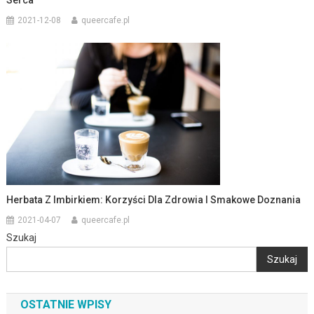
2021-12-08
queercafe.pl
Herbata Z Imbirkiem: Korzyści Dla Zdrowia I Smakowe Doznania
2021-04-07
queercafe.pl
Szukaj
Szukaj
OSTATNIE WPISY