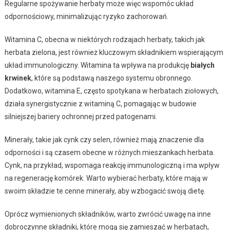
Regularne spożywanie herbaty może więc wspomóc układ
odpornościowy, minimalizując ryzyko zachorowań.
Witamina C, obecna w niektórych rodzajach herbaty, takich jak
herbata zielona, jest również kluczowym składnikiem wspierającym
układ immunologiczny. Witamina ta wpływa na produkcję
białych
krwinek
, które są podstawą naszego systemu obronnego.
Dodatkowo, witamina E, często spotykana w herbatach ziołowych,
działa synergistycznie z witaminą C, pomagając w budowie
silniejszej bariery ochronnej przed patogenami.
Minerały, takie jak cynk czy selen, również mają znaczenie dla
odporności i są czasem obecne w różnych mieszankach herbata.
Cynk, na przykład, wspomaga reakcję immunologiczną i ma wpływ
na regenerację komórek. Warto wybierać herbaty, które mają w
swoim składzie te cenne minerały, aby wzbogacić swoją dietę.
Oprócz wymienionych składników, warto zwrócić uwagę na inne
dobroczynne składniki, które mogą się zamieszać w herbatach,