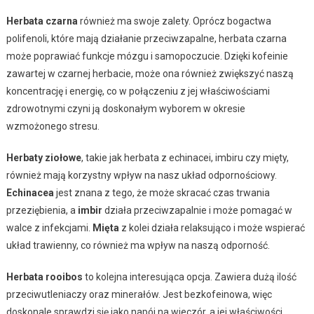
Herbata czarna
również ma swoje zalety. Oprócz bogactwa
polifenoli, które mają działanie przeciwzapalne, herbata czarna
może poprawiać funkcje mózgu i samopoczucie. Dzięki kofeinie
zawartej w czarnej herbacie, może ona również zwiększyć naszą
koncentrację i energię, co w połączeniu z jej właściwościami
zdrowotnymi czyni ją doskonałym wyborem w okresie
wzmożonego stresu.
Herbaty ziołowe
, takie jak herbata z echinacei, imbiru czy mięty,
również mają korzystny wpływ na nasz układ odpornościowy.
Echinacea
jest znana z tego, że może skracać czas trwania
przeziębienia, a
imbir
działa przeciwzapalnie i może pomagać w
walce z infekcjami.
Mięta
z kolei działa relaksująco i może wspierać
układ trawienny, co również ma wpływ na naszą odporność.
Herbata rooibos
to kolejna interesująca opcja. Zawiera dużą ilość
przeciwutleniaczy oraz minerałów. Jest bezkofeinowa, więc
doskonale sprawdzi się jako napój na wieczór, a jej właściwości