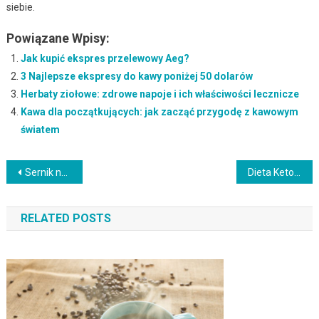
siebie.
Powiązane Wpisy:
Jak kupić ekspres przelewowy Aeg?
3 Najlepsze ekspresy do kawy poniżej 50 dolarów
Herbaty ziołowe: zdrowe napoje i ich właściwości lecznicze
Kawa dla początkujących: jak zacząć przygodę z kawowym
światem
Nawigacja
Sernik na zimno z galaretką – Orzeźwiające i smaczne połączenie smaków
Dieta Ketogeniczna: Przepisy i Porady na Skuteczną Redukcję Wagi
wpisu
RELATED POSTS