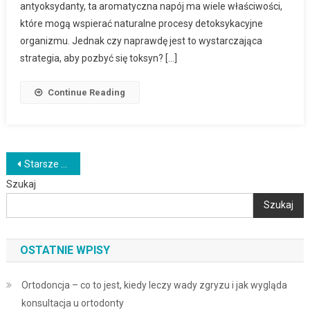
antyoksydanty, ta aromatyczna napój ma wiele właściwości,
które mogą wspierać naturalne procesy detoksykacyjne
organizmu. Jednak czy naprawdę jest to wystarczająca
strategia, aby pozbyć się toksyn? […]
Continue Reading
Nawigacja
Starsze wpisy
Szukaj
po
Szukaj
wpisach
OSTATNIE WPISY
Ortodoncja – co to jest, kiedy leczy wady zgryzu i jak wygląda
konsultacja u ortodonty