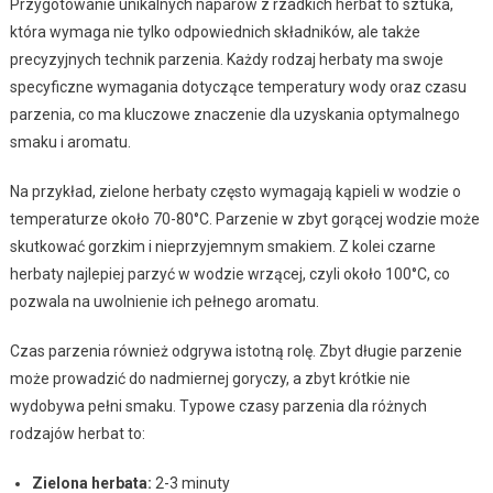
Przygotowanie unikalnych naparów z rzadkich herbat to sztuka,
która wymaga nie tylko odpowiednich składników, ale także
precyzyjnych technik parzenia. Każdy rodzaj herbaty ma swoje
specyficzne wymagania dotyczące temperatury wody oraz czasu
parzenia, co ma kluczowe znaczenie dla uzyskania optymalnego
smaku i aromatu.
Na przykład, zielone herbaty często wymagają kąpieli w wodzie o
temperaturze około 70-80°C. Parzenie w zbyt gorącej wodzie może
skutkować gorzkim i nieprzyjemnym smakiem. Z kolei czarne
herbaty najlepiej parzyć w wodzie wrzącej, czyli około 100°C, co
pozwala na uwolnienie ich pełnego aromatu.
Czas parzenia również odgrywa istotną rolę. Zbyt długie parzenie
może prowadzić do nadmiernej goryczy, a zbyt krótkie nie
wydobywa pełni smaku. Typowe czasy parzenia dla różnych
rodzajów herbat to:
Zielona herbata:
2-3 minuty