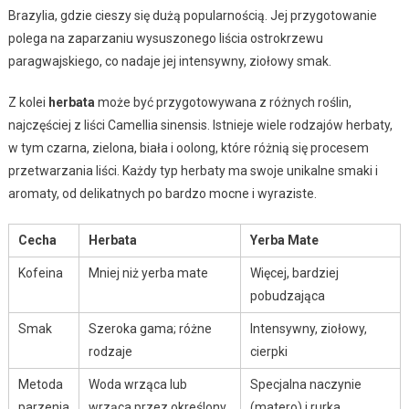
Brazylia, gdzie cieszy się dużą popularnością. Jej przygotowanie
polega na zaparzaniu wysuszonego liścia ostrokrzewu
paragwajskiego, co nadaje jej intensywny, ziołowy smak.
Z kolei
herbata
może być przygotowywana z różnych roślin,
najczęściej z liści Camellia sinensis. Istnieje wiele rodzajów herbaty,
w tym czarna, zielona, biała i oolong, które różnią się procesem
przetwarzania liści. Każdy typ herbaty ma swoje unikalne smaki i
aromaty, od delikatnych po bardzo mocne i wyraziste.
Cecha
Herbata
Yerba Mate
Kofeina
Mniej niż yerba mate
Więcej, bardziej
pobudzająca
Smak
Szeroka gama; różne
Intensywny, ziołowy,
rodzaje
cierpki
Metoda
Woda wrząca lub
Specjalna naczynie
parzenia
wrząca przez określony
(matero) i rurka