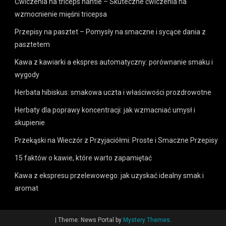
Ćwiczenia na triceps hantle – Skuteczne ćwiczenia na
wzmocnienie mięśni tricepsa
Przepisy na pasztet – Pomysły na smaczne i sycące dania z
pasztetem
Kawa z kawiarki a ekspres automatyczny: porównanie smaku i
wygody
Herbata hibiskus: smakowa uczta i właściwości prozdrowotne
Herbaty dla poprawy koncentracji: jak wzmacniać umysł i
skupienie
Przekąski na Wieczór z Przyjaciółmi: Proste i Smaczne Przepisy
15 faktów o kawie, które warto zapamiętać
Kawa z ekspresu przelewowego: jak uzyskać idealny smak i
aromat
|
Theme: News Portal by
Mystery Themes
.