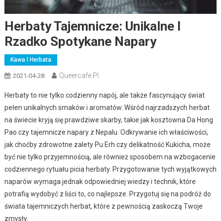
Herbaty Tajemnicze: Unikalne I
Rzadko Spotykane Napary
Kawa I Herbata
Queercafe.pl
2021-04-28
Herbaty to nie tylko codzienny napój, ale także fascynujący świat
pełen unikalnych smaków i aromatów. Wśród najrzadszych herbat
na świecie kryją się prawdziwe skarby, takie jak kosztowna Da Hong
Pao czy tajemnicze napary z Nepalu. Odkrywanie ich właściwości,
jak choćby zdrowotne zalety Pu Erh czy delikatność Kukicha, może
być nie tylko przyjemnością, ale również sposobem na wzbogacenie
codziennego rytuału picia herbaty. Przygotowanie tych wyjątkowych
naparów wymaga jednak odpowiedniej wiedzy i technik, które
potrafią wydobyć z liści to, co najlepsze. Przygotuj się na podróż do
świata tajemniczych herbat, które z pewnością zaskoczą Twoje
zmysły.