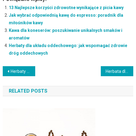
13 Najlepsze korzyści zdrowotne wynikające z picia kawy
Jak wybrać odpowiednią kawę do espresso: poradnik dla
miłośników kawy
Kawa dla koneserów: poszukiwanie unikalnych smaków i
aromatów
Herbaty dla układu oddechowego: jak wspomagać zdrowie
dróg oddechowych
Nawigacja
Herbaty owocowe: pyszne i orzeźwiające napoje na każdą porę roku
Herbata dla relaksu: napary na zmniejszenie stresu i poprawę samopoczucia
wpisu
RELATED POSTS