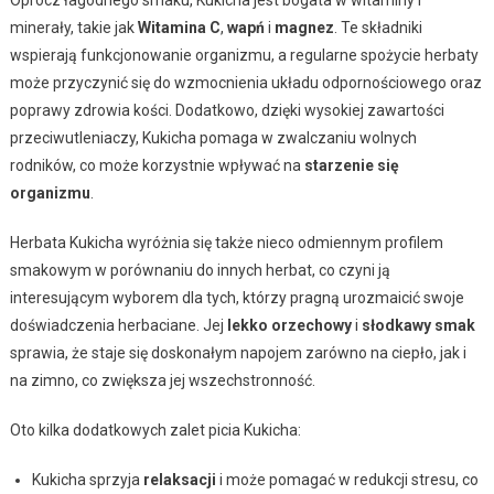
minerały, takie jak
Witamina C
,
wapń
i
magnez
. Te składniki
wspierają funkcjonowanie organizmu, a regularne spożycie herbaty
może przyczynić się do wzmocnienia układu odpornościowego oraz
poprawy zdrowia kości. Dodatkowo, dzięki wysokiej zawartości
przeciwutleniaczy, Kukicha pomaga w zwalczaniu wolnych
rodników, co może korzystnie wpływać na
starzenie się
organizmu
.
Herbata Kukicha wyróżnia się także nieco odmiennym profilem
smakowym w porównaniu do innych herbat, co czyni ją
interesującym wyborem dla tych, którzy pragną urozmaicić swoje
doświadczenia herbaciane. Jej
lekko orzechowy
i
słodkawy smak
sprawia, że staje się doskonałym napojem zarówno na ciepło, jak i
na zimno, co zwiększa jej wszechstronność.
Oto kilka dodatkowych zalet picia Kukicha:
Kukicha sprzyja
relaksacji
i może pomagać w redukcji stresu, co