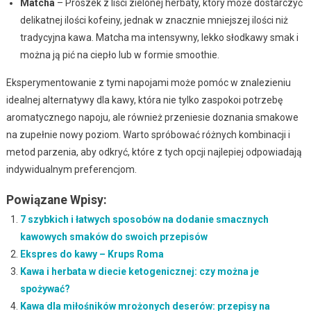
Matcha
– Proszek z liści zielonej herbaty, który może dostarczyć
delikatnej ilości kofeiny, jednak w znacznie mniejszej ilości niż
tradycyjna kawa. Matcha ma intensywny, lekko słodkawy smak i
można ją pić na ciepło lub w formie smoothie.
Eksperymentowanie z tymi napojami może pomóc w znalezieniu
idealnej alternatywy dla kawy, która nie tylko zaspokoi potrzebę
aromatycznego napoju, ale również przeniesie doznania smakowe
na zupełnie nowy poziom. Warto spróbować różnych kombinacji i
metod parzenia, aby odkryć, które z tych opcji najlepiej odpowiadają
indywidualnym preferencjom.
Powiązane Wpisy:
7 szybkich i łatwych sposobów na dodanie smacznych
kawowych smaków do swoich przepisów
Ekspres do kawy – Krups Roma
Kawa i herbata w diecie ketogenicznej: czy można je
spożywać?
Kawa dla miłośników mrożonych deserów: przepisy na