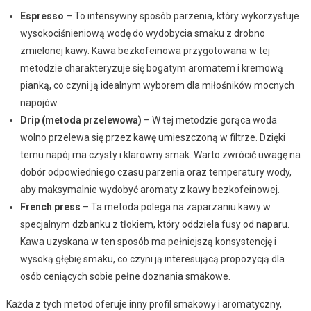
Espresso
– To intensywny sposób parzenia, który wykorzystuje
wysokociśnieniową wodę do wydobycia smaku z drobno
zmielonej kawy. Kawa bezkofeinowa przygotowana w tej
metodzie charakteryzuje się bogatym aromatem i kremową
pianką, co czyni ją idealnym wyborem dla miłośników mocnych
napojów.
Drip (metoda przelewowa)
– W tej metodzie gorąca woda
wolno przelewa się przez kawę umieszczoną w filtrze. Dzięki
temu napój ma czysty i klarowny smak. Warto zwrócić uwagę na
dobór odpowiedniego czasu parzenia oraz temperatury wody,
aby maksymalnie wydobyć aromaty z kawy bezkofeinowej.
French press
– Ta metoda polega na zaparzaniu kawy w
specjalnym dzbanku z tłokiem, który oddziela fusy od naparu.
Kawa uzyskana w ten sposób ma pełniejszą konsystencję i
wysoką głębię smaku, co czyni ją interesującą propozycją dla
osób ceniących sobie pełne doznania smakowe.
Każda z tych metod oferuje inny profil smakowy i aromatyczny,