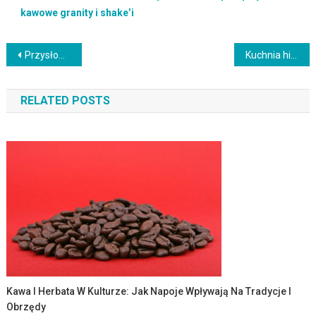
kawowe granity i shake’i
Nawigacja
Przysłowia miesiące – Popularne przysłowia związane z poszczególnymi miesiącami
Kuchnia hiszpańska w domu: przepisy na autentyczne tapas i paellę
wpisu
RELATED POSTS
Kawa I Herbata W Kulturze: Jak Napoje Wpływają Na Tradycje I
Obrzędy