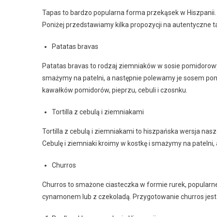
Tapas to bardzo popularna forma przekąsek w Hiszpanii. 
Poniżej przedstawiamy kilka propozycji na autentyczne t
Patatas bravas
Patatas bravas to rodzaj ziemniaków w sosie pomidorowym
smażymy na patelni, a następnie polewamy je sosem p
kawałków pomidorów, pieprzu, cebuli i czosnku.
Tortilla z cebulą i ziemniakami
Tortilla z cebulą i ziemniakami to hiszpańska wersja nasz
Cebulę i ziemniaki kroimy w kostkę i smażymy na patelni
Churros
Churros to smażone ciasteczka w formie rurek, popularne
cynamonem lub z czekoladą. Przygotowanie churros jest 