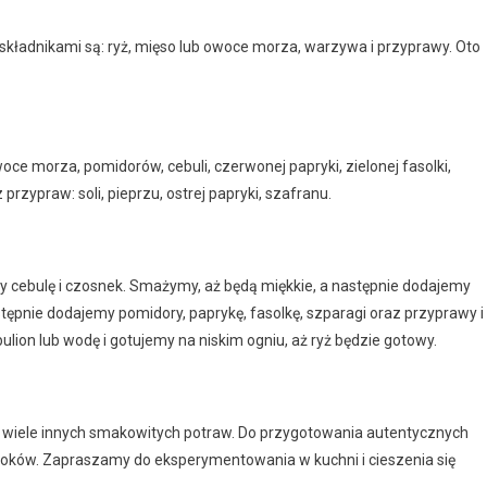
 składnikami są: ryż, mięso lub owoce morza, warzywa i przyprawy. Oto
oce morza, pomidorów, cebuli, czerwonej papryki, zielonej fasolki,
przypraw: soli, pieprzu, ostrej papryki, szafranu.
y cebulę i czosnek. Smażymy, aż będą miękkie, a następnie dodajemy
ępnie dodajemy pomidory, paprykę, fasolkę, szparagi oraz przyprawy i
lion lub wodę i gotujemy na niskim ogniu, aż ryż będzie gotowy.
ież wiele innych smakowitych potraw. Do przygotowania autentycznych
kroków. Zapraszamy do eksperymentowania w kuchni i cieszenia się