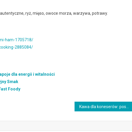
, autentyczne, ryż, mięso, owoce morza, warzywa, potrawy.
lami-ham-1705718/
-cooking-2885084/
oje dla energii i witalności
yjny Smak
Fast Foody
Kawa dla koneserów: poszukiwanie unikalnych smaków i aromatów