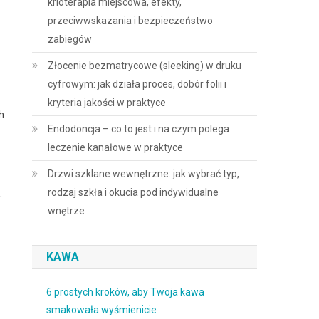
krioterapia miejscowa, efekty,
przeciwwskazania i bezpieczeństwo
zabiegów
Złocenie bezmatrycowe (sleeking) w druku
cyfrowym: jak działa proces, dobór folii i
kryteria jakości w praktyce
h
Endodoncja – co to jest i na czym polega
leczenie kanałowe w praktyce
Drzwi szklane wewnętrzne: jak wybrać typ,
rodzaj szkła i okucia pod indywidualne
.
wnętrze
KAWA
6 prostych kroków, aby Twoja kawa
smakowała wyśmienicie