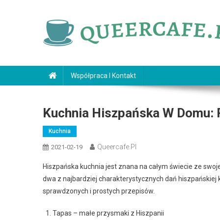
Skip
to
content
queercafe.pl
Współpraca I Kontakt
Kuchnia Hiszpańska W Domu: P
Kuchnia
Queercafe.pl
2021-02-19
Hiszpańska kuchnia jest znana na całym świecie ze swojeg
dwa z najbardziej charakterystycznych dań hiszpańskiej 
sprawdzonych i prostych przepisów.
Tapas – małe przysmaki z Hiszpanii