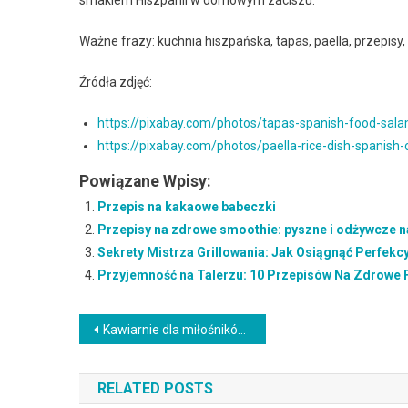
smakiem Hiszpanii w domowym zaciszu.
Ważne frazy: kuchnia hiszpańska, tapas, paella, przepisy
Źródła zdjęć:
https://pixabay.com/photos/tapas-spanish-food-sa
https://pixabay.com/photos/paella-rice-dish-spanish
Powiązane Wpisy:
Przepis na kakaowe babeczki
Przepisy na zdrowe smoothie: pyszne i odżywcze nap
Sekrety Mistrza Grillowania: Jak Osiągnąć Perfekc
Przyjemność na Talerzu: 10 Przepisów Na Zdrowe 
Nawigacja
Kawiarnie dla miłośników kawy bezkofeinowej: gdzie znaleźć najlepsze alternatywy?
wpisu
RELATED POSTS