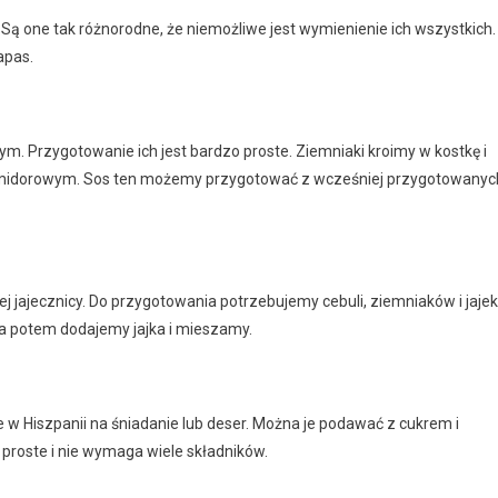
Są one tak różnorodne, że niemożliwe jest wymienienie ich wszystkich.
apas.
. Przygotowanie ich jest bardzo proste. Ziemniaki kroimy w kostkę i
omidorowym. Sos ten możemy przygotować z wcześniej przygotowanyc
ej jajecznicy. Do przygotowania potrzebujemy cebuli, ziemniaków i jajek
, a potem dodajemy jajka i mieszamy.
 w Hiszpanii na śniadanie lub deser. Można je podawać z cukrem i
proste i nie wymaga wiele składników.