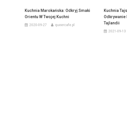
Kuchnia Marokańska: Odkryj Smaki
Kuchnia Taj
Orientu W Twojej Kuchni
Odkrywanie
Tajlandii
2020-09-27
queercafe.pl
2021-09-13