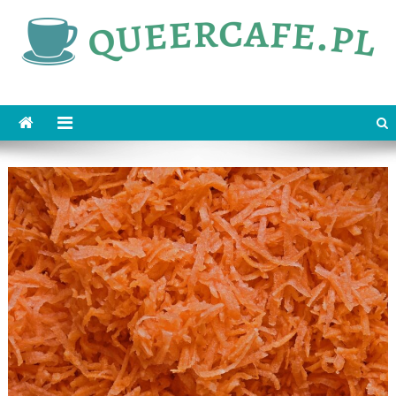
Skip
to
content
queercafe.pl