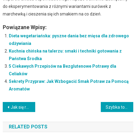
do eksperymentowania z różnymi wariantami surówek z
marchewką i cieszenia się ich smakiem na co dzień.
Powiązane Wpisy:
Dieta wegetariańska: pyszne dania bez mięsa dla zdrowego
odżywiania
Kuchnia chińska na talerzu: smaki i techniki gotowania z
Państwa Środka
5 Ciekawych Przepisów na Bezglutenowe Potrawy dla
Celiaków
Sekrety Przypraw: Jak Wzbogacić Smak Potraw za Pomocą
Aromatów
Nawigacja
Jak się robi lazanię? Kompleksowy przewodnik po przygotowaniu idealnej lazanii
Szybka tortilla z kurczakiem: Kompleksowy przewodnik po smakowitych i zdrowych przepisach
wpisu
RELATED POSTS