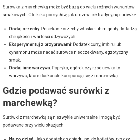
Surówka z marchewką może być bazą do wielu różnych wariantów
smakowych. Oto kilka pomysłów, jak urozmaicić tradycyjną surówkę:
Dodaj orzechy
: Posiekane orzechy włoskie lub migdały dodadzą
chrupkości i wartości odżywczych.
Eksperymentuj z przyprawami
: Dodatek curry, imbiru lub
cynamonu może nadać surówce nieoczekiwany, egzotyczny
smak.
Dodaj inne warzywa
: Papryka, ogórek czy rzodkiewka to
warzywa, które doskonale komponują się z marchewką.
Gdzie podawać surówki z
marchewką?
Surówki z marchewką są niezwykle uniwersalne i mogą być
podawane przy wielu okazjach:
Na co dzień
: Jako dodatek do obiadu, np. do kotletów, ryb czy