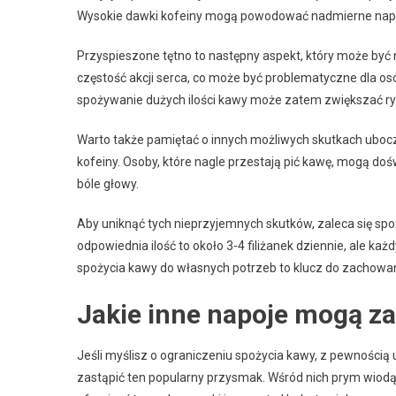
Wysokie dawki kofeiny mogą powodować nadmierne napięc
Przyspieszone tętno to następny aspekt, który może być
częstość akcji serca, co może być problematyczne dla os
spożywanie dużych ilości kawy może zatem zwiększać ryz
Warto także pamiętać o innych możliwych skutkach uboczn
kofeiny. Osoby, które nagle przestają pić kawę, mogą do
bóle głowy.
Aby uniknąć tych nieprzyjemnych skutków, zaleca się sp
odpowiednia ilość to około 3-4 filiżanek dziennie, ale ka
spożycia kawy do własnych potrzeb to klucz do zachowan
Jakie inne napoje mogą z
Jeśli myślisz o ograniczeniu spożycia kawy, z pewnością u
zastąpić ten popularny przysmak. Wśród nich prym wiod