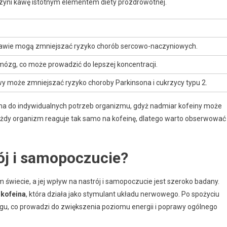
 czyni kawę istotnym elementem diety prozdrowotnej.
awie mogą zmniejszać ryzyko chorób sercowo-naczyniowych.
mózg, co może prowadzić do lepszej koncentracji.
wy może zmniejszać ryzyko choroby Parkinsona i cukrzycy typu 2.
ana do indywidualnych potrzeb organizmu, gdyż nadmiar kofeiny może
żdy organizm reaguje tak samo na kofeinę, dlatego warto obserwować
ój i samopoczucie?
 świecie, a jej wpływ na nastrój i samopoczucie jest szeroko badany.
t
kofeina
, która działa jako stymulant układu nerwowego. Po spożyciu
, co prowadzi do zwiększenia poziomu energii i poprawy ogólnego