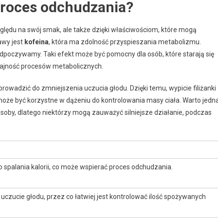
proces odchudzania?
względu na swój smak, ale także dzięki właściwościom, które mogą
awy jest
kofeina
, która ma zdolność przyspieszania metabolizmu.
 odpoczywamy. Taki efekt może być pomocny dla osób, które starają się
dajność procesów metabolicznych.
wadzić do zmniejszenia uczucia głodu. Dzięki temu, wypicie filiżanki
może być korzystne w dążeniu do kontrolowania masy ciała. Warto jedn
osoby, dlatego niektórzy mogą zauważyć silniejsze działanie, podczas
 spalania kalorii, co może wspierać proces odchudzania.
czucie głodu, przez co łatwiej jest kontrolować ilość spożywanych