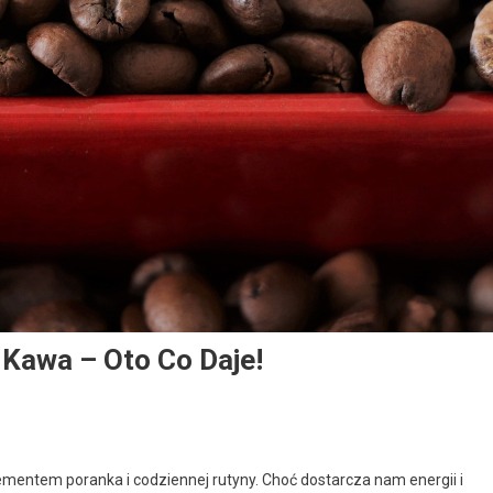
 Kawa – Oto Co Daje!
lementem poranka i codziennej rutyny. Choć dostarcza nam energii i