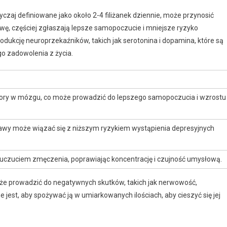
zaj definiowane jako około 2-4 filiżanek dziennie, może przynosić
kawę, częściej zgłaszają lepsze samopoczucie i mniejsze ryzyko
odukcję neuroprzekaźników, takich jak serotonina i dopamina, które są
o zadowolenia z życia.
tory w mózgu, co może prowadzić do lepszego samopoczucia i wzrostu
wy może wiązać się z niższym ryzykiem wystąpienia depresyjnych
czuciem zmęczenia, poprawiając koncentrację i czujność umysłową.
że prowadzić do negatywnych skutków, takich jak nerwowość,
 jest, aby spożywać ją w umiarkowanych ilościach, aby cieszyć się jej