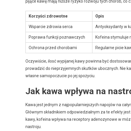
pijące kawę mają niższe ryzyko rozwoju tych chorób, co
Korzyści zdrowotne
Opis
Wsparcie zdrowia serca
Antyoksydanty w k
Poprawa funkcji poznawczych
Kofeina stymuluje 
Ochrona przed chorobami
Regularne picie ka
Oczywiście, ilosć wypijanej kawy powinna być dostosow
prowadzić do nieprzyjemnych skutków ubocznych. Nie ka
własne samopoczucie po jej spożyciu.
Jak kawa wpływa na nastr
Kawa jest jednym z najpopularniejszych napojów na całym
Głównym składnikiem odpowiedzialnym za te efekty jes
kawy, kofeina wpływa na receptory adenozynowe w mózgu
nastroju.