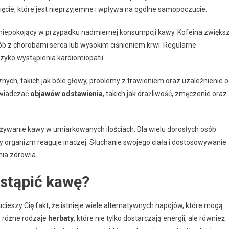
ie, które jest nieprzyjemne i wpływa na ogólne samopoczucie.
 niepokojący w przypadku nadmiernej konsumpcji kawy. Kofeina zwięks
ób z chorobami serca lub wysokim ciśnieniem krwi. Regularne
yko wystąpienia kardiomiopatii.
ych, takich jak bóle głowy, problemy z trawieniem oraz uzależnienie 
świadczać
objawów odstawienia
, takich jak drażliwość, zmęczenie oraz
ożywanie kawy w umiarkowanych ilościach. Dla wielu dorosłych osób
żdy organizm reaguje inaczej. Słuchanie swojego ciała i dostosowywanie
ia zdrowia.
astąpić kawę?
cieszy Cię fakt, że istnieje wiele alternatywnych napojów, które mogą
ą różne rodzaje
herbaty
, które nie tylko dostarczają energii, ale również