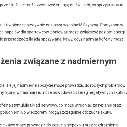
rzez kofeinę może zwiększyć energię do ćwiczeń, co sprzyja utracie
wnież wpłynąć pozytywnie na naszą wydolność fizyczną. Spotykana w
 do napojów dla sportowców, ponieważ może zwiększyć poziom energii 
nie przesadzać z ilością spożywanej kawy, gdyż nadmiar kofeiny może
rożenia związane z nadmiernym
cie, ale jej nadmierne spożycie może prowadzić do różnych problemów
ny, która, w nadmiarze, może powodować szereg negatywnych skutkó
Kofeina stymuluje układ nerwowy, co może utrudniać zasypianie oraz
opołudniem lub wieczorem, mogą szczególnie odczuć te skutki.
cie kawy może prowadzić do uczucia niepokoju oraz rozdrażnienia.