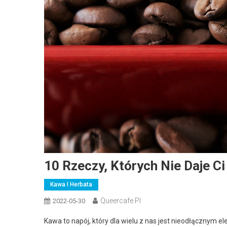
10 Rzeczy, Których Nie Daje Ci
Kawa I Herbata
Queercafe.pl
2022-05-30
Kawa to napój, który dla wielu z nas jest nieodłącznym e