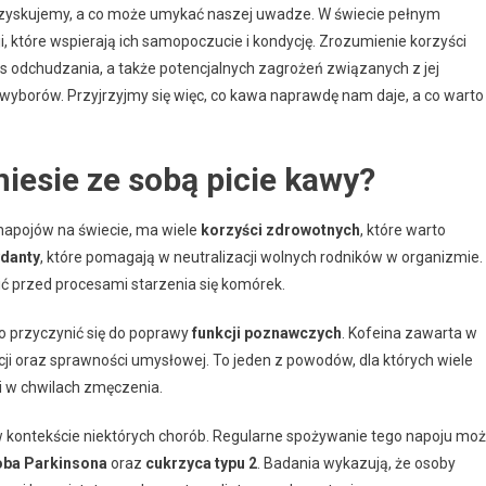
ę zyskujemy, a co może umykać naszej uwadze. W świecie pełnym
, które wspierają ich samopoczucie i kondycję. Zrozumienie korzyści
s odchudzania, a także potencjalnych zagrożeń związanych z jej
orów. Przyjrzyjmy się więc, co kawa naprawdę nam daje, a co warto
iesie ze sobą picie kawy?
 napojów na świecie, ma wiele
korzyści zdrowotnych
, które warto
danty
, które pomagają w neutralizacji wolnych rodników w organizmie.
ić przed procesami starzenia się komórek.
o przyczynić się do poprawy
funkcji poznawczych
. Kofeina zawarta w
ji oraz sprawności umysłowej. To jeden z powodów, dla których wiele
i w chwilach zmęczenia.
kontekście niektórych chorób. Regularne spożywanie tego napoju mo
oba Parkinsona
oraz
cukrzyca typu 2
. Badania wykazują, że osoby