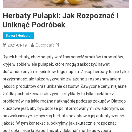
Herbaty Pułapki: Jak Rozpoznać I
Uniknąć Podróbek
Kawa I Herbata
Queercafe.pl
2021-01-19
Rynek herbaty, choć bogaty w różnorodność smaków i aromatów,
kryje w sobie wiele pułapek, które mogą zaskoczyć nawet
doświadczonych miłośników tego napoju. Zakup herbaty to nie tylko
przyjemność, ale także wyzwanie związane z rozpoznawaniem
jakości produktów oraz unikanie oszustw. Zawyżone ceny, niejasne
źródła pochodzenia i fałszywe certyfikaty to tylko niektóre z
problemów, na jakie można natknąć się podczas zakupów. Dlatego
kluczowe jest, aby być dobrze poinformowanym i świadomym, co
pozwoli cieszyć się pyszną herbatą bez obaw o jej autentyczność i
jakość. W tym kontekście, odkryjmy, jak skutecznie rozpoznać
podróbki i jakie kroki podjąć, aby dokonać mądrego wyboru.