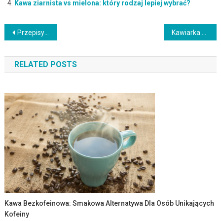
Kawa ziarnista vs mielona: który rodzaj lepiej wybrać?
Nawigacja
Przepisy na Zdrowe i Syte Kanapki dla Energii na Cały Dzień
Kawiarka a ekspres ciśnieniowy: porównanie metod parzenia kawy
wpisu
RELATED POSTS
Kawa Bezkofeinowa: Smakowa Alternatywa Dla Osób Unikających
Kofeiny