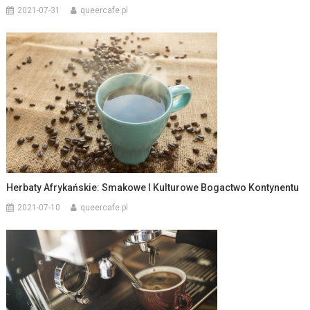
2021-07-31
queercafe.pl
Herbaty Afrykańskie: Smakowe I Kulturowe Bogactwo Kontynentu
2021-07-10
queercafe.pl