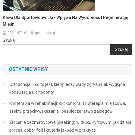
Kawa Dla Sportowców: Jak Wpływa Na Wydolność I Regenerację
Mięśni
2021-07-16
queercafe.pl
Szukaj
Szukaj
OSTATNIE WPISY
Ortodoncja – co to jest, kiedy leczy wady zgryzu i jak wygląda
konsultacja u ortodonty
Krioterapia w rehabilitacji: kriokomora i krioterapia miejscowa,
efekty, przeciwwskazania i bezpieczeństwo zabiegów
Złocenie bezmatrycowe (sleeking) w druku cyfrowym: jak działa
proces, dobór folii i kryteria jakości w praktyce