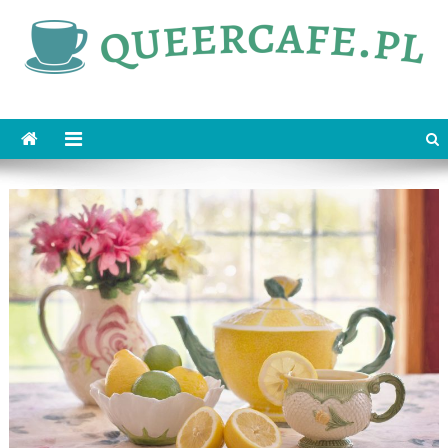
Skip
to
content
queercafe.pl