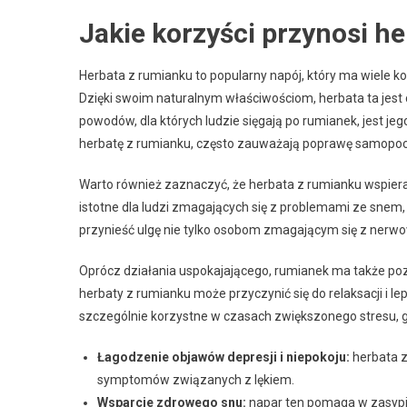
Jakie korzyści przynosi h
Herbata z rumianku to popularny napój, który ma wiele k
Dzięki swoim naturalnym właściwościom, herbata ta jest
powodów, dla których ludzie sięgają po rumianek, jest jeg
herbatę z rumianku, często zauważają poprawę samopoczu
Warto również zaznaczyć, że herbata z rumianku wspiera z
istotne dla ludzi zmagających się z problemami ze snem
przynieść ulgę nie tylko osobom zmagającym się z nerwow
Oprócz działania uspokajającego, rumianek ma także po
herbaty z rumianku może przyczynić się do relaksacji i 
szczególnie korzystne w czasach zwiększonego stresu, g
Łagodzenie objawów depresji i niepokoju:
herbata z
symptomów związanych z lękiem.
Wsparcie zdrowego snu:
napar ten pomaga w zasypia