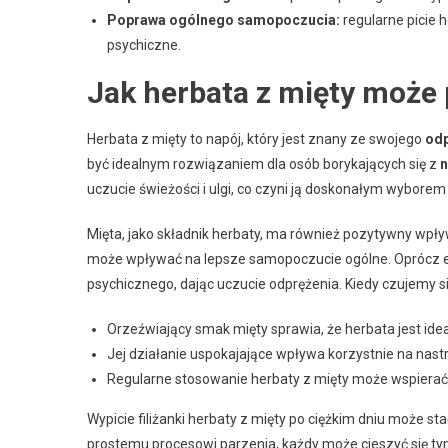
Poprawa ogólnego samopoczucia:
regularne picie
psychiczne.
Jak herbata z mięty może 
Herbata z mięty to napój, który jest znany ze swojego
odp
być idealnym rozwiązaniem dla osób borykających się z
n
uczucie świeżości i ulgi, co czyni ją doskonałym wyborem
Mięta, jako składnik herbaty, ma również pozytywny wpł
może wpływać na lepsze samopoczucie ogólne. Oprócz ef
psychicznego, dając uczucie odprężenia. Kiedy czujemy si
Orzeźwiający smak mięty sprawia, że herbata jest ide
Jej działanie uspokajające wpływa korzystnie na nastr
Regularne stosowanie herbaty z mięty może wspiera
Wypicie filiżanki herbaty z mięty po ciężkim dniu może s
prostemu procesowi parzenia, każdy może cieszyć się 