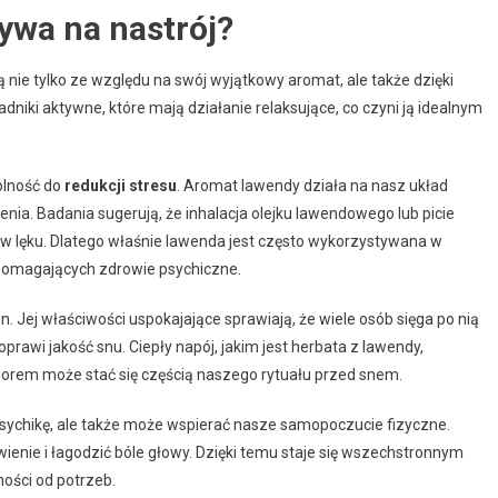
ywa na nastrój?
 nie tylko ze względu na swój wyjątkowy aromat, ale także dzięki
niki aktywne, które mają działanie relaksujące, co czyni ją idealnym
olność do
redukcji stresu
. Aromat lawendy działa na nasz układ
nia. Badania sugerują, że inhalacja olejku lawendowego lub picie
w lęku. Dlatego właśnie lawenda jest często wykorzystywana w
spomagających zdrowie psychiczne.
Jej właściwości uspokajające sprawiają, że wiele osób sięga po nią
oprawi jakość snu. Ciepły napój, jakim jest herbata z lawendy,
czorem może stać się częścią naszego rytuału przed snem.
psychikę, ale także może wspierać nasze samopoczucie fizyczne.
enie i łagodzić bóle głowy. Dzięki temu staje się wszechstronnym
ności od potrzeb.