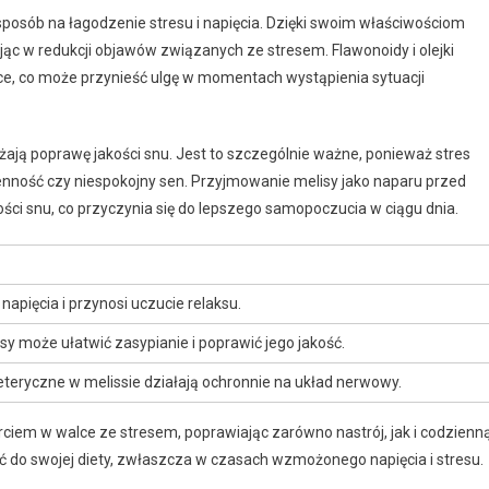
 sposób na łagodzenie stresu i napięcia. Dzięki swoim właściwościom
ąc w redukcji objawów związanych ze stresem. Flawonoidy i olejki
jące, co może przynieść ulgę w momentach wystąpienia sytuacji
ważają poprawę jakości snu. Jest to szczególnie ważne, ponieważ stres
nność czy niespokojny sen. Przyjmowanie melisy jako naparu przed
i snu, co przyczynia się do lepszego samopoczucia w ciągu dnia.
 napięcia i przynosi uczucie relaksu.
sy może ułatwić zasypianie i poprawić jego jakość.
 eteryczne w melissie działają ochronnie na układ nerwowy.
ciem w walce ze stresem, poprawiając zarówno nastrój, jak i codzienn
ić do swojej diety, zwłaszcza w czasach wzmożonego napięcia i stresu.