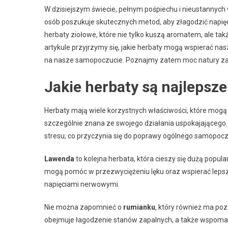
W dzisiejszym świecie, pełnym pośpiechu i nieustannych
osób poszukuje skutecznych metod, aby złagodzić napię
herbaty ziołowe, które nie tylko kuszą aromatem, ale ta
artykule przyjrzymy się, jakie herbaty mogą wspierać na
na nasze samopoczucie. Poznajmy zatem moc natury zamk
Jakie herbaty są najlepsz
Herbaty mają wiele korzystnych właściwości, które mog
szczególnie znana ze swojego działania uspokajającego
stresu, co przyczynia się do poprawy ogólnego samopocz
Lawenda
to kolejna herbata, która cieszy się dużą popula
mogą pomóc w przezwyciężeniu lęku oraz wspierać lepsz
napięciami nerwowymi.
Nie można zapomnieć o
rumianku
, który również ma po
obejmuje łagodzenie stanów zapalnych, a także wspomag