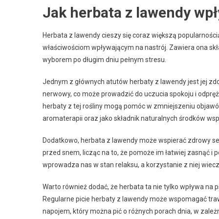
Jak herbata z lawendy wpł
Herbata z lawendy cieszy się coraz większą popularnością
właściwościom wpływającym na nastrój. Zawiera ona skład
wyborem po długim dniu pełnym stresu.
Jednym z głównych atutów herbaty z lawendy jest jej zd
nerwowy, co może prowadzić do uczucia spokoju i odpręże
herbaty z tej rośliny mogą pomóc w zmniejszeniu objawó
aromaterapii oraz jako składnik naturalnych środków w
Dodatkowo, herbata z lawendy może wspierać zdrowy sen. 
przed snem, licząc na to, że pomoże im łatwiej zasnąć i p
wprowadza nas w stan relaksu, a korzystanie z niej wie
Warto również dodać, że herbata ta nie tylko wpływa na 
Regularne picie herbaty z lawendy może wspomagać trawi
napojem, który można pić o różnych porach dnia, w zależ