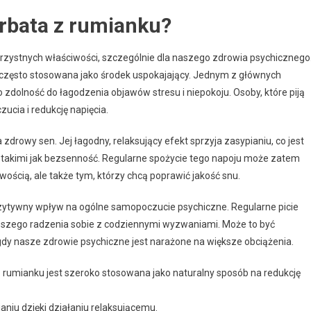
erbata z rumianku?
orzystnych właściwości, szczególnie dla naszego zdrowia psychicznego
 często stosowana jako środek uspokajający. Jednym z głównych
o zdolność do łagodzenia objawów stresu i niepokoju. Osoby, które piją
cia i redukcję napięcia.
drowy sen. Jej łagodny, relaksujący efekt sprzyja zasypianiu, co jest
, takimi jak bezsenność. Regularne spożycie tego napoju może zatem
ością, ale także tym, którzy chcą poprawić jakość snu.
zytywny wpływ na ogólne samopoczucie psychiczne. Regularne picie
lepszego radzenia sobie z codziennymi wyzwaniami. Może to być
dy nasze zdrowie psychiczne jest narażone na większe obciążenia.
 rumianku jest szeroko stosowana jako naturalny sposób na redukcję
niu dzięki działaniu relaksującemu.