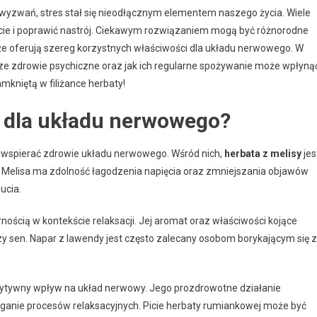
 wyzwań, stres stał się nieodłącznym elementem naszego życia. Wiele
cie i poprawić nastrój. Ciekawym rozwiązaniem mogą być różnorodne
kże oferują szereg korzystnych właściwości dla układu nerwowego. W
sze zdrowie psychiczne oraz jak ich regularne spożywanie może wpłyną
niętą w filiżance herbaty!
e dla układu nerwowego?
ą wspierać zdrowie układu nerwowego. Wśród nich,
herbata z melisy
jes
. Melisa ma zdolność łagodzenia napięcia oraz zmniejszania objawów
ucia.
rnością w kontekście relaksacji. Jej aromat oraz właściwości kojące
y sen. Napar z lawendy jest często zalecany osobom borykającym się z
zytywny wpływ na układ nerwowy. Jego prozdrowotne działanie
anie procesów relaksacyjnych. Picie herbaty rumiankowej może być