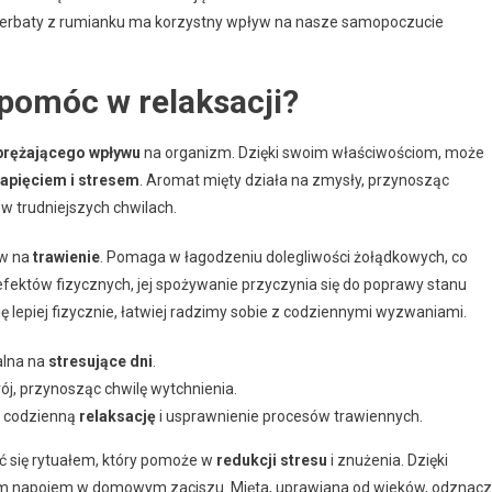
 herbaty z rumianku ma korzystny wpływ na nasze samopoczucie
pomóc w relaksacji?
rężającego wpływu
na organizm. Dzięki swoim właściwościom, może
apięciem i stresem
. Aromat mięty działa na zmysły, przynosząc
 w trudniejszych chwilach.
yw na
trawienie
. Pomaga w łagodzeniu dolegliwości żołądkowych, co
ektów fizycznych, jej spożywanie przyczynia się do poprawy stanu
ę lepiej fizycznie, łatwiej radzimy sobie z codziennymi wyzwaniami.
alna na
stresujące dni
.
ój, przynosząc chwilę wytchnienia.
ć codzienną
relaksację
i usprawnienie procesów trawiennych.
tać się rytuałem, który pomoże w
redukcji stresu
i znużenia. Dzięki
tym napojem w domowym zaciszu. Mięta, uprawiana od wieków, odznac