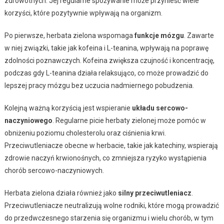
zdrowotnych. Jej regularne spożywanie może przynieść wiele
korzyści, które pozytywnie wpływają na organizm.
Po pierwsze, herbata zielona wspomaga
funkcje mózgu
. Zawarte
w niej związki, takie jak kofeina i L-teanina, wpływają na poprawę
zdolności poznawczych. Kofeina zwiększa czujność i koncentrację,
podczas gdy L-teanina działa relaksująco, co może prowadzić do
lepszej pracy mózgu bez uczucia nadmiernego pobudzenia.
Kolejną ważną korzyścią jest wspieranie
układu sercowo-
naczyniowego
. Regularne picie herbaty zielonej może pomóc w
obniżeniu poziomu cholesterolu oraz ciśnienia krwi.
Przeciwutleniacze obecne w herbacie, takie jak katechiny, wspierają
zdrowie naczyń krwionośnych, co zmniejsza ryzyko wystąpienia
chorób sercowo-naczyniowych.
Herbata zielona działa również jako
silny przeciwutleniacz
.
Przeciwutleniacze neutralizują wolne rodniki, które mogą prowadzić
do przedwczesnego starzenia się organizmu i wielu chorób, w tym