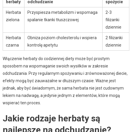
herbaty
odchudzanie
spożycie
Herbata
Przyspiesza metabolizm i wspomaga
2-3
zielona
spalanie tkanki tłuszczowej
filiżanki
dziennie
Herbata
Obniża poziom cholesterolu i wspiera
2 filiżanki
czarna
kontrolę apetytu
dziennie
Włączenie herbaty do codziennej diety może być prostym
sposobem na wspomaganie swoich wysiłków w zakresie
odchudzania. Przy regularnym spożywaniu i zrównoważonej diecie,
efekty mogą być zauważalne w dłuższym czasie. Ważne jest
jednak, aby być świadomym, że sama herbata nie jest cudownym
lekiem na nadwagę, a jedynie jednym z elementów, które mogą
wspierać ten proces.
Jakie rodzaje herbaty są
najlepsze na odchudzanie?