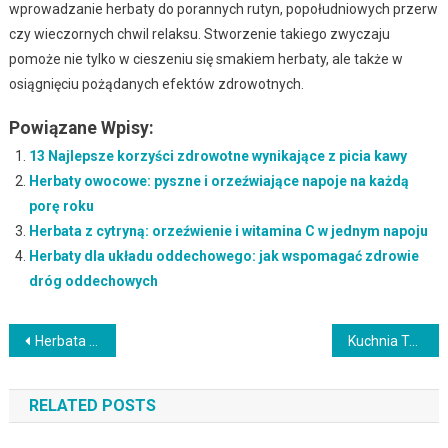
wprowadzanie herbaty do porannych rutyn, popołudniowych przerw
czy wieczornych chwil relaksu. Stworzenie takiego zwyczaju
pomoże nie tylko w cieszeniu się smakiem herbaty, ale także w
osiągnięciu pożądanych efektów zdrowotnych.
Powiązane Wpisy:
13 Najlepsze korzyści zdrowotne wynikające z picia kawy
Herbaty owocowe: pyszne i orzeźwiające napoje na każdą
porę roku
Herbata z cytryną: orzeźwienie i witamina C w jednym napoju
Herbaty dla układu oddechowego: jak wspomagać zdrowie
dróg oddechowych
Nawigacja
Herbata czarna: smakowa podróż po najpopularniejszych odmianach
Kuchnia Tajlandzka: Odkryj Egzotyczne Smaki w Twoim Domu
wpisu
RELATED POSTS