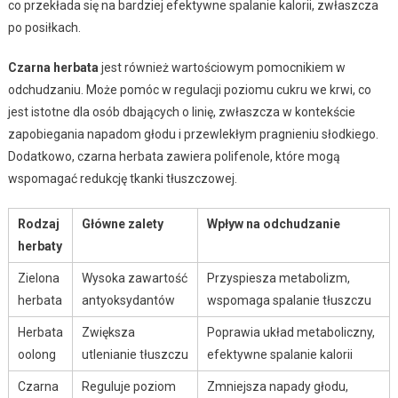
co przekłada się na bardziej efektywne spalanie kalorii, zwłaszcza
po posiłkach.
Czarna herbata
jest również wartościowym pomocnikiem w
odchudzaniu. Może pomóc w regulacji poziomu cukru we krwi, co
jest istotne dla osób dbających o linię, zwłaszcza w kontekście
zapobiegania napadom głodu i przewlekłym pragnieniu słodkiego.
Dodatkowo, czarna herbata zawiera polifenole, które mogą
wspomagać redukcję tkanki tłuszczowej.
Rodzaj
Główne zalety
Wpływ na odchudzanie
herbaty
Zielona
Wysoka zawartość
Przyspiesza metabolizm,
herbata
antyoksydantów
wspomaga spalanie tłuszczu
Herbata
Zwiększa
Poprawia układ metaboliczny,
oolong
utlenianie tłuszczu
efektywne spalanie kalorii
Czarna
Reguluje poziom
Zmniejsza napady głodu,