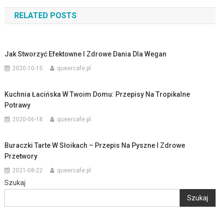
wpisu
RELATED POSTS
Jak Stworzyć Efektowne I Zdrowe Dania Dla Wegan
2020-10-15
queercafe.pl
Kuchnia Łacińska W Twoim Domu: Przepisy Na Tropikalne
Potrawy
2020-06-18
queercafe.pl
Buraczki Tarte W Słoikach – Przepis Na Pyszne I Zdrowe
Przetwory
2021-08-22
queercafe.pl
Szukaj
Szukaj