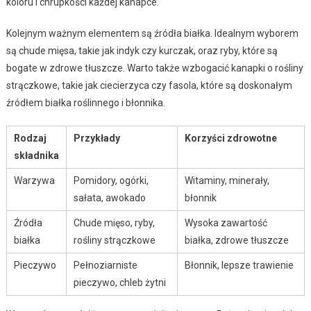
koloru i chrupkości każdej kanapce.
Kolejnym ważnym elementem są źródła białka. Idealnym wyborem
są chude mięsa, takie jak indyk czy kurczak, oraz ryby, które są
bogate w zdrowe tłuszcze. Warto także wzbogacić kanapki o rośliny
strączkowe, takie jak ciecierzyca czy fasola, które są doskonałym
źródłem białka roślinnego i błonnika.
Rodzaj
Przykłady
Korzyści zdrowotne
składnika
Warzywa
Pomidory, ogórki,
Witaminy, minerały,
sałata, awokado
błonnik
Źródła
Chude mięso, ryby,
Wysoka zawartość
białka
rośliny strączkowe
białka, zdrowe tłuszcze
Pieczywo
Pełnoziarniste
Błonnik, lepsze trawienie
pieczywo, chleb żytni