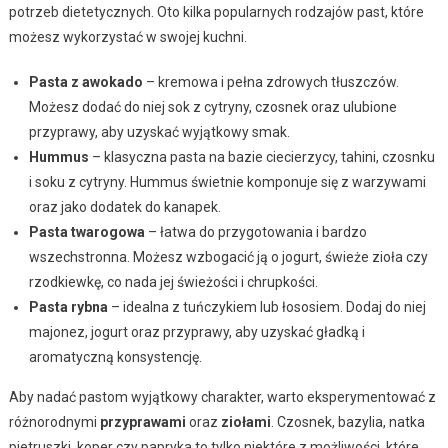
potrzeb dietetycznych. Oto kilka popularnych rodzajów past, które
możesz wykorzystać w swojej kuchni.
Pasta z awokado
– kremowa i pełna zdrowych tłuszczów.
Możesz dodać do niej sok z cytryny, czosnek oraz ulubione
przyprawy, aby uzyskać wyjątkowy smak.
Hummus
– klasyczna pasta na bazie ciecierzycy, tahini, czosnku
i soku z cytryny. Hummus świetnie komponuje się z warzywami
oraz jako dodatek do kanapek.
Pasta twarogowa
– łatwa do przygotowania i bardzo
wszechstronna. Możesz wzbogacić ją o jogurt, świeże zioła czy
rzodkiewkę, co nada jej świeżości i chrupkości.
Pasta rybna
– idealna z tuńczykiem lub łososiem. Dodaj do niej
majonez, jogurt oraz przyprawy, aby uzyskać gładką i
aromatyczną konsystencję.
Aby nadać pastom wyjątkowy charakter, warto eksperymentować z
różnorodnymi
przyprawami
oraz
ziołami
. Czosnek, bazylia, natka
pietruszki, koper czy papryka to tylko niektóre z możliwości, które