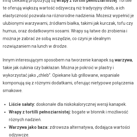
Inną ciekawą propozycją są
wrapy z tortilli pełnoziarnistej
. Tortille
te oferują większą wartość odżywczą niż tradycyjny chleb, a ich
elastyczność pozwala na różnorodne nadzienia. Możesz wypełnić je
ulubionymi warzywami, źródłami białka, takimi jak kurczak, tofu czy
humus, oraz dodatkowymi sosami. Wrapy są łatwe do zrobienia i
można je zabrać ze sobą wszędzie, co czyni je idealnym
rozwiązaniem na lunch w drodze.
Innym interesującym sposobem na tworzenie kanapek są
warzywa
,
takie jak cukinia czy bakłażan. Można je pokroić w plastry i
wykorzystać jako „chleb”. Opiekane lub grillowane, wspaniale
komponują się z różnymi dodatkami, oferując nietypowe połączenia
smakowe.
Liście sałaty:
doskonałe dla niskokalorycznej wersji kanapek.
Wrapy z tortilli pełnoziarnistej:
bogate w błonnik i możliwość
różnych nadzień.
Warzywa jako baza:
zdrowsza alternatywa, dodająca wartości
odżywcze.