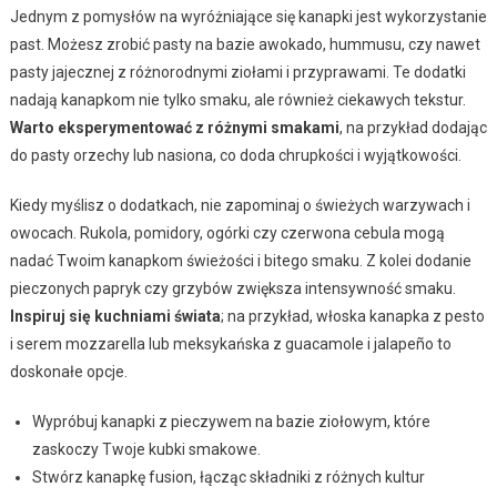
Jednym z pomysłów na wyróżniające się kanapki jest wykorzystanie
past. Możesz zrobić pasty na bazie awokado, hummusu, czy nawet
pasty jajecznej z różnorodnymi ziołami i przyprawami. Te dodatki
nadają kanapkom nie tylko smaku, ale również ciekawych tekstur.
Warto eksperymentować z różnymi smakami
, na przykład dodając
do pasty orzechy lub nasiona, co doda chrupkości i wyjątkowości.
Kiedy myślisz o dodatkach, nie zapominaj o świeżych warzywach i
owocach. Rukola, pomidory, ogórki czy czerwona cebula mogą
nadać Twoim kanapkom świeżości i bitego smaku. Z kolei dodanie
pieczonych papryk czy grzybów zwiększa intensywność smaku.
Inspiruj się kuchniami świata
; na przykład, włoska kanapka z pesto
i serem mozzarella lub meksykańska z guacamole i jalapeño to
doskonałe opcje.
Wypróbuj kanapki z pieczywem na bazie ziołowym, które
zaskoczy Twoje kubki smakowe.
Stwórz kanapkę fusion, łącząc składniki z różnych kultur