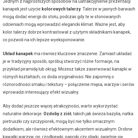
Jednym z najprostszych sposobów na uatrakcyjnienie prezentacji
kanapek jest użycie
kolorowych talerzy
. Talerze w jasnych barwach
mogą dodać energii do stołu, podczas gdy te w stonowanych
odcieniach mogą wprowadzić elegancki klimat. Ważne jest, aby
kolor talerzy dobrze kontrastował z użytymi składnikami kanapek,
co pozwoli na ich lepsze wyeksponowanie.
Układ kanapek
ma również kluczowe znaczenie. Zamiast układać
je w tradycyjny sposób, spróbuj stworzyć różne formacje, na
przykład piramidę lub okrąg. Możesz także zaserwować kanapki w
różnych kształtach, co doda oryginalności. Nie zapomnij o
różnorodności smaku i tekstury – połączenie mięsa, warzyw i serów
wprowadzi interesujący efekt wizualny.
Aby dodać jeszcze więcej atrakcyjności, warto wykorzystać
naturalne dekoracje.
Ozdoby z ziół
, takich jak świeża bazylia, natka
pietruszki czy szczypiorek, mogą być nie tylko smacznym
dodatkiem, ale również efektownym akcentem wizualnym. Drobne
kawałki warzyw, np. rzodkiewki, papryki czy oliwki, świetnie się