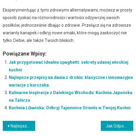
Eksperymentując z tymi zdrowymi alternatywami, możesz w prosty
sposób zyskać na różnorodności i wartości odżywczej swoich
posiłków, jednocześnie dbając o zdrowie. Przełącz się na zdrowsze
warianty kanapek i odkryj nowe smaki, które mogą zaskoczyć nie
tylko Ciebie, ale także Twoich bliskich.
Powiązane Wpisy:
Jak przygotować idealne spaghetti: sekrety udanej włoskiej
kuchni
Najlepsze przepisy na dania z drobiu: klasyczne i innowacyjne
wariacje z kurczaka
Kulinarne Inspiracje z Dalekiego Wschodu: Kuchnia Japońska
na Talerzu
Kuchnia Libańska: Odkryj Tajemnice Orientu w Twojej Kuchni
Nawigacja
Najlepsze przepisy na zupy: rozgrzewające i sycące dania na każdą porę roku
Jak Odpowiednio Składować Żywność w Lodówce, Aby Zachować Świeżość