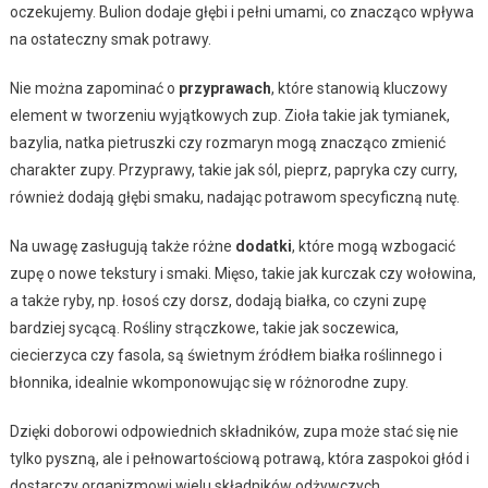
oczekujemy. Bulion dodaje głębi i pełni umami, co znacząco wpływa
na ostateczny smak potrawy.
Nie można zapominać o
przyprawach
, które stanowią kluczowy
element w tworzeniu wyjątkowych zup. Zioła takie jak tymianek,
bazylia, natka pietruszki czy rozmaryn mogą znacząco zmienić
charakter zupy. Przyprawy, takie jak sól, pieprz, papryka czy curry,
również dodają głębi smaku, nadając potrawom specyficzną nutę.
Na uwagę zasługują także różne
dodatki
, które mogą wzbogacić
zupę o nowe tekstury i smaki. Mięso, takie jak kurczak czy wołowina,
a także ryby, np. łosoś czy dorsz, dodają białka, co czyni zupę
bardziej sycącą. Rośliny strączkowe, takie jak soczewica,
ciecierzyca czy fasola, są świetnym źródłem białka roślinnego i
błonnika, idealnie wkomponowując się w różnorodne zupy.
Dzięki doborowi odpowiednich składników, zupa może stać się nie
tylko pyszną, ale i pełnowartościową potrawą, która zaspokoi głód i
dostarczy organizmowi wielu składników odżywczych.