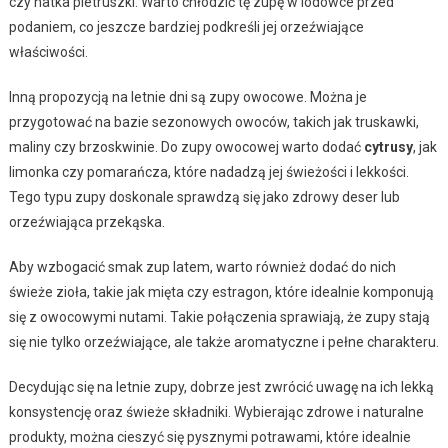
czy natka pietruszki. Warto chłodzić tę zupę w lodówce przed
podaniem, co jeszcze bardziej podkreśli jej orzeźwiające
właściwości.
Inną propozycją na letnie dni są zupy owocowe. Można je
przygotować na bazie sezonowych owoców, takich jak truskawki,
maliny czy brzoskwinie. Do zupy owocowej warto dodać
cytrusy
, jak
limonka czy pomarańcza, które nadadzą jej świeżości i lekkości.
Tego typu zupy doskonale sprawdzą się jako zdrowy deser lub
orzeźwiająca przekąska.
Aby wzbogacić smak zup latem, warto również dodać do nich
świeże zioła, takie jak mięta czy estragon, które idealnie komponują
się z owocowymi nutami. Takie połączenia sprawiają, że zupy stają
się nie tylko orzeźwiające, ale także aromatyczne i pełne charakteru.
Decydując się na letnie zupy, dobrze jest zwrócić uwagę na ich lekką
konsystencję oraz świeże składniki. Wybierając zdrowe i naturalne
produkty, można cieszyć się pysznymi potrawami, które idealnie