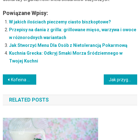
Powiązane Wpisy:
W jakich ilościach pieczemy ciasto biszkoptowe?
Przepisy na dania z grilla: grillowane mięso, warzywa i owoce
w różnorodnych wariantach
Jak Stworzyć Menu Dla Osób z Nietolerancją Pokarmową
Kuchnia Grecka: Odkryj Smaki Morza Śródziemnego w
Twojej Kuchni
Nawigacja
Kofeina w kawie i herbacie: jak wpływa na nasze ciało i umysł
Jak przygotować zdrowe i smaczne kanapki: pomysły na kreatywne przekąski
wpisu
RELATED POSTS