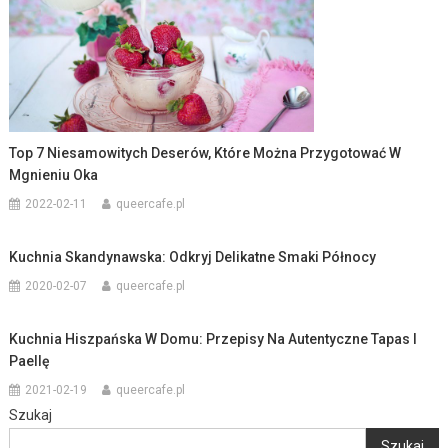
Top 7 Niesamowitych Deserów, Które Można Przygotować W
Mgnieniu Oka
2022-02-11
queercafe.pl
Kuchnia Skandynawska: Odkryj Delikatne Smaki Północy
2020-02-07
queercafe.pl
Kuchnia Hiszpańska W Domu: Przepisy Na Autentyczne Tapas I
Paellę
2021-02-19
queercafe.pl
Szukaj
Szukaj