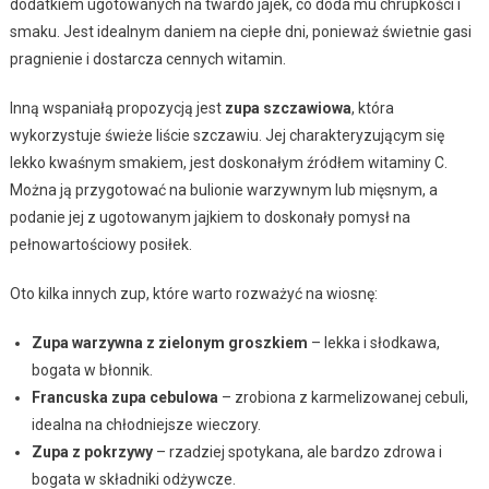
dodatkiem ugotowanych na twardo jajek, co doda mu chrupkości i
smaku. Jest idealnym daniem na ciepłe dni, ponieważ świetnie gasi
pragnienie i dostarcza cennych witamin.
Inną wspaniałą propozycją jest
zupa szczawiowa
, która
wykorzystuje świeże liście szczawiu. Jej charakteryzującym się
lekko kwaśnym smakiem, jest doskonałym źródłem witaminy C.
Można ją przygotować na bulionie warzywnym lub mięsnym, a
podanie jej z ugotowanym jajkiem to doskonały pomysł na
pełnowartościowy posiłek.
Oto kilka innych zup, które warto rozważyć na wiosnę:
Zupa warzywna z zielonym groszkiem
– lekka i słodkawa,
bogata w błonnik.
Francuska zupa cebulowa
– zrobiona z karmelizowanej cebuli,
idealna na chłodniejsze wieczory.
Zupa z pokrzywy
– rzadziej spotykana, ale bardzo zdrowa i
bogata w składniki odżywcze.