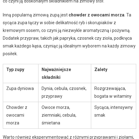
co czyni ją doskonałym składnikiem na zimowy stół.
Inną popularną zimową zupą jest
chowder z owocami morza
. Ta
sycąca zupa łączy w sobie delikatność ryb i skorupiaków z
kremowym sosem, co czyni ją niezwykle aromatyczną i pożywną.
Dodatek przypraw, takich jak papryka, czosnek czy zioła, podkręca
smak każdego kęsa, czyniąc ją idealnym wyborem na każdy zimowy
posiłek.
Typ zupy
Najważniejsze
Zalety
składniki
Zupa dyniowa
Dynia, cebula, czosnek,
Rozgrzewająca,
przyprawy
bogata w witaminy
Chowder z
Owoce morza,
Sycąca, intensywny
owocami
ziemniaki, cebula,
smak
morza
śmietana
Warto również eksperymentować z różnymi przyprawami i ziołami,