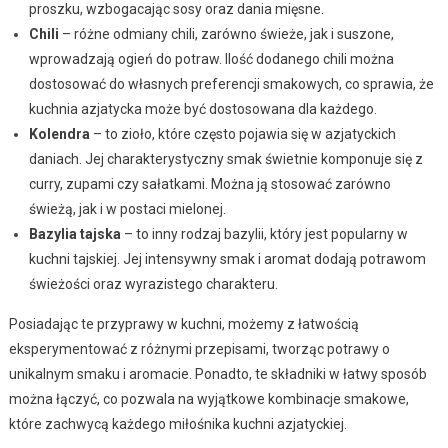
proszku, wzbogacając sosy oraz dania mięsne.
Chili
– różne odmiany chili, zarówno świeże, jak i suszone,
wprowadzają ogień do potraw. Ilość dodanego chili można
dostosować do własnych preferencji smakowych, co sprawia, że
kuchnia azjatycka może być dostosowana dla każdego.
Kolendra
– to zioło, które często pojawia się w azjatyckich
daniach. Jej charakterystyczny smak świetnie komponuje się z
curry, zupami czy sałatkami. Można ją stosować zarówno
świeżą, jak i w postaci mielonej.
Bazylia tajska
– to inny rodzaj bazylii, który jest popularny w
kuchni tajskiej. Jej intensywny smak i aromat dodają potrawom
świeżości oraz wyrazistego charakteru.
Posiadając te przyprawy w kuchni, możemy z łatwością
eksperymentować z różnymi przepisami, tworząc potrawy o
unikalnym smaku i aromacie. Ponadto, te składniki w łatwy sposób
można łączyć, co pozwala na wyjątkowe kombinacje smakowe,
które zachwycą każdego miłośnika kuchni azjatyckiej.