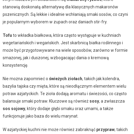
stanowią doskonałą alternatywę dla klasycznych makaronów
pszenicznych. Są lekkie i idealnie wchłaniają smaki sosów, co czyni
je popularnym wyborem w zupach oraz daniach stir-fry.
Tofu
to wkładka białkowa, która często występuje w kuchniach
wegetariańskich i wegańskich. Jest skarbnicą białka roślinnego i
może być przygotowywane na wiele sposobów, zarówno w formie
smażonej, jak i duszonej, wzbogacając dania o kremową
konsystencję.
Nie można zapomnieć o
świeżych ziołach
, takich jak kolendra,
bazylia tajska czy mięta, które są nieodłącznym elementem wielu
potraw azjatyckich. Te zioła dodają aromatu i świeżości, co często
balansuje smaki potraw. Kluczowe są również
sosy
, a zwłaszcza
sos sojowy
, który dodaje głębi smaku oraz umami, a także
funkcjonuje jako baza do wielu marynat.
W azjatyckiej kuchni nie może również zabraknąć
przypraw
, takich