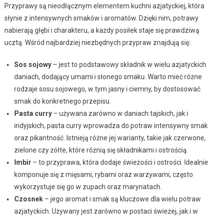
Przyprawy są nieodłącznym elementem kuchni azjatyckiej, która
słynie z intensywnych smaków i aromatów. Dzięki nim, potrawy
nabierają głębi i charakteru, a każdy posiłek staje się prawdziwą
ucztą. Wśród najbardziej niezbędnych przypraw znajdują się:
Sos sojowy
– jest to podstawowy składnik w wielu azjatyckich
daniach, dodający umami i słonego smaku. Warto mieć różne
rodzaje sosu sojowego, w tym jasny i ciemny, by dostosować
smak do konkretnego przepisu.
Pasta curry
– używana zarówno w daniach tajskich, jak i
indyjskich, pasta curry wprowadza do potraw intensywny smak
oraz pikantność. Istnieją różne jej warianty, takie jak czerwone,
zielone czy żółte, które różnią się składnikami i ostrością.
Imbir
– to przyprawa, która dodaje świeżości i ostrości. Idealnie
komponuje się z mięsami, rybami oraz warzywami, często
wykorzystuje się go w zupach oraz marynatach.
Czosnek
– jego aromat i smak są kluczowe dla wielu potraw
azjatyckich. Używany jest zarówno w postaci świeżej, jak i w