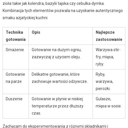
zioła takie jak kolendra, bazylii tajska czy cebulka dymka.
Kombinacja tych elementów pozwala na uzyskanie autentycznego
smaku azjatyckiej kuchni.
Technika
Opis
Najlepsze
gotowania
zastosowanie
Smażenie
Gotowanie na dużym ogniu,
Warzywa stir-
zazwyczaj z użyciem oleju.
fry, mięsa,
ryby.
Gotowanie
Delikatne gotowanie, które
Ryby,
na parze
zachowuje wartości odżywcze.
warzywa,
pierożki.
Duszenie
Gotowanie w płynie w niskiej
Gulasze,
temperaturze przez dłuższy
mięsa w sosie.
czas.
Zachęcam do eksperymentowania z różnymi składnikami i