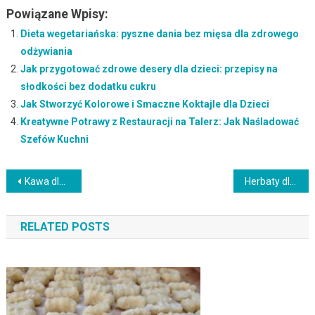
Powiązane Wpisy:
Dieta wegetariańska: pyszne dania bez mięsa dla zdrowego
odżywiania
Jak przygotować zdrowe desery dla dzieci: przepisy na
słodkości bez dodatku cukru
Jak Stworzyć Kolorowe i Smaczne Koktajle dla Dzieci
Kreatywne Potrawy z Restauracji na Talerz: Jak Naśladować
Szefów Kuchni
Nawigacja
Kawa dla koneserów: poszukiwanie unikalnych smaków i aromatów
Herbaty dla układu sercowo-naczyniowego: jak dbać o zdrowie serca
wpisu
RELATED POSTS