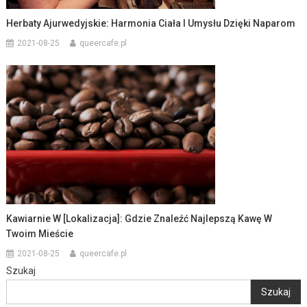
Herbaty Ajurwedyjskie: Harmonia Ciała I Umysłu Dzięki Naparom
2021-08-25
queercafe.pl
Kawiarnie W [lokalizacja]: Gdzie Znaleźć Najlepszą Kawę W
Twoim Mieście
2021-08-25
queercafe.pl
Szukaj
Szukaj