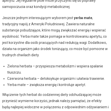
apetytu. Jej regularne picie może przyczynić się do poprawy
samopoczucia oraz kondycji metabolicznej.
Jeszcze jednym interesującym wyborem jest
yerba mate
,
tradycyjny napój z Ameryki Południowej. Zawiera naturalne
substancje pobudzające, które mogą zwiększać energię i wspierać
wydolność. Yerba mate także pomaga w kontrolowaniu apetytu, co
jest korzystne dla osób pracujących nad redukcją wagi. Dodatkowo,
działa na organizm jako środek tonizujący, co może być pomocne w
trudnych chwilach diety.
Zielona herbata – przyspiesza metabolizm i wspiera spalanie
tłuszczu.
Czerwona herbata – detoksykuje organizm i ułatwia trawienie.
Yerba mate – zwiększa energię i kontroluje apetyt.
Włączenie tych herbat do codziennej diety odchudzającej może
przynieść wymierne korzyści, jednak należy pamiętać, że efekty
będą najlepiej widoczne w połączeniu z odpowiednim odżywianiem i