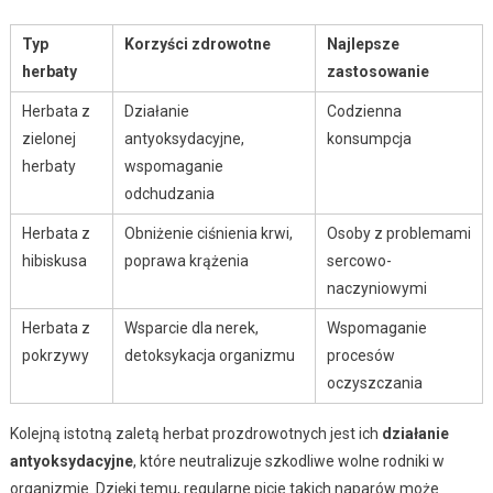
Typ
Korzyści zdrowotne
Najlepsze
herbaty
zastosowanie
Herbata z
Działanie
Codzienna
zielonej
antyoksydacyjne,
konsumpcja
herbaty
wspomaganie
odchudzania
Herbata z
Obniżenie ciśnienia krwi,
Osoby z problemami
hibiskusa
poprawa krążenia
sercowo-
naczyniowymi
Herbata z
Wsparcie dla nerek,
Wspomaganie
pokrzywy
detoksykacja organizmu
procesów
oczyszczania
Kolejną istotną zaletą herbat prozdrowotnych jest ich
działanie
antyoksydacyjne
, które neutralizuje szkodliwe wolne rodniki w
organizmie. Dzięki temu, regularne picie takich naparów może