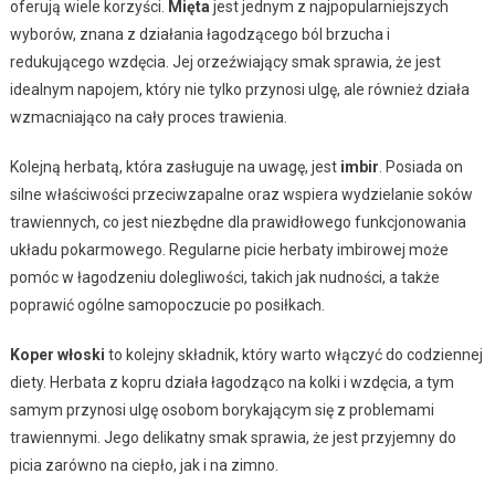
oferują wiele korzyści.
Mięta
jest jednym z najpopularniejszych
wyborów, znana z działania łagodzącego ból brzucha i
redukującego wzdęcia. Jej orzeźwiający smak sprawia, że jest
idealnym napojem, który nie tylko przynosi ulgę, ale również działa
wzmacniająco na cały proces trawienia.
Kolejną herbatą, która zasługuje na uwagę, jest
imbir
. Posiada on
silne właściwości przeciwzapalne oraz wspiera wydzielanie soków
trawiennych, co jest niezbędne dla prawidłowego funkcjonowania
układu pokarmowego. Regularne picie herbaty imbirowej może
pomóc w łagodzeniu dolegliwości, takich jak nudności, a także
poprawić ogólne samopoczucie po posiłkach.
Koper włoski
to kolejny składnik, który warto włączyć do codziennej
diety. Herbata z kopru działa łagodząco na kolki i wzdęcia, a tym
samym przynosi ulgę osobom borykającym się z problemami
trawiennymi. Jego delikatny smak sprawia, że jest przyjemny do
picia zarówno na ciepło, jak i na zimno.