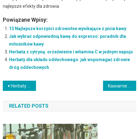
najlepsze efekty dla zdrowia.
Powiązane Wpisy:
13 Najlepsze korzyści zdrowotne wynikające z picia kawy
Jak wybrać odpowiednią kawę do espresso: poradnik dla
miłośników kawy
Herbata z cytryną: orzeźwienie i witamina C w jednym napoju
Herbaty dla układu oddechowego: jak wspomagać zdrowie
dróg oddechowych
Nawigacja
Herbaty ekskluzywne: luksusowe napary dla prawdziwych koneserów
Kawiarnie dla miłośników sztuki: kawa i kultura w jednym miejscu
wpisu
RELATED POSTS