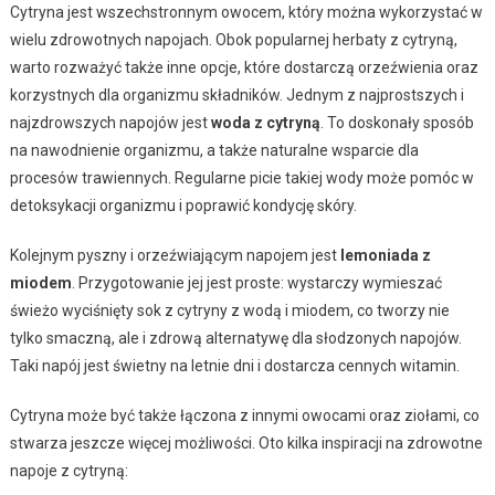
Cytryna jest wszechstronnym owocem, który można wykorzystać w
wielu zdrowotnych napojach. Obok popularnej herbaty z cytryną,
warto rozważyć także inne opcje, które dostarczą orzeźwienia oraz
korzystnych dla organizmu składników. Jednym z najprostszych i
najzdrowszych napojów jest
woda z cytryną
. To doskonały sposób
na nawodnienie organizmu, a także naturalne wsparcie dla
procesów trawiennych. Regularne picie takiej wody może pomóc w
detoksykacji organizmu i poprawić kondycję skóry.
Kolejnym pyszny i orzeźwiającym napojem jest
lemoniada z
miodem
. Przygotowanie jej jest proste: wystarczy wymieszać
świeżo wyciśnięty sok z cytryny z wodą i miodem, co tworzy nie
tylko smaczną, ale i zdrową alternatywę dla słodzonych napojów.
Taki napój jest świetny na letnie dni i dostarcza cennych witamin.
Cytryna może być także łączona z innymi owocami oraz ziołami, co
stwarza jeszcze więcej możliwości. Oto kilka inspiracji na zdrowotne
napoje z cytryną: