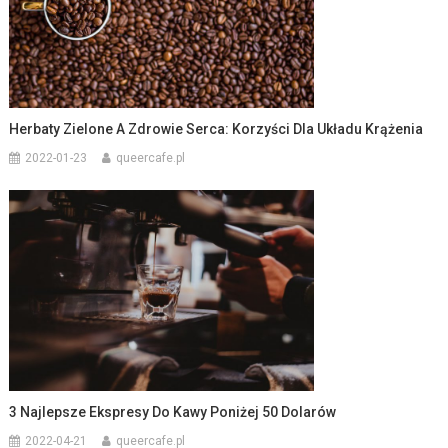
Herbaty Zielone A Zdrowie Serca: Korzyści Dla Układu Krążenia
2022-01-23
queercafe.pl
3 Najlepsze Ekspresy Do Kawy Poniżej 50 Dolarów
2022-04-21
queercafe.pl