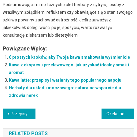
Podsumowując, mimo licznych zalet herbaty z cytryną, osoby z
wrażliwym żołądkiem, refluksem czy obawiające się o stan swojego
szkliwa powinny zachować ostrożność. Jeśli zauważysz
jakiekolwiek dolegliwości po jej spożyciu, warto rozważyć
konsultację z lekarzem lub dietetykiem.
Powiązane Wpisy:
6 prostych kroków, aby Twoja kawa smakowała wyśmienicie
Kawa z ekspresu przelewowego: jak uzyskać idealny smak i
aromat
Kawa latte: przepisy i warianty tego popularnego napoju
Herbaty dla układu moczowego: naturalne wsparcie dla
zdrowia nerek
Nawigacja
Przepisy na pasztet – Pomysły na smaczne i sycące dania z pasztetem
Czekoladowe naleśniki z mascarpone
wpisu
RELATED POSTS