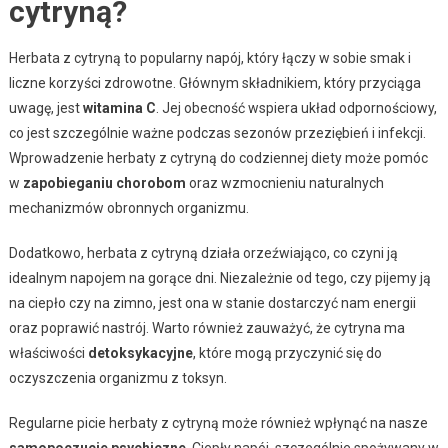
cytryną?
Herbata z cytryną to popularny napój, który łączy w sobie smak i
liczne korzyści zdrowotne. Głównym składnikiem, który przyciąga
uwagę, jest
witamina C
. Jej obecność wspiera układ odpornościowy,
co jest szczególnie ważne podczas sezonów przeziębień i infekcji.
Wprowadzenie herbaty z cytryną do codziennej diety może pomóc
w
zapobieganiu chorobom
oraz wzmocnieniu naturalnych
mechanizmów obronnych organizmu.
Dodatkowo, herbata z cytryną działa orzeźwiająco, co czyni ją
idealnym napojem na gorące dni. Niezależnie od tego, czy pijemy ją
na ciepło czy na zimno, jest ona w stanie dostarczyć nam energii
oraz poprawić nastrój. Warto również zauważyć, że cytryna ma
właściwości
detoksykacyjne
, które mogą przyczynić się do
oczyszczenia organizmu z toksyn.
Regularne picie herbaty z cytryną może również wpłynąć na nasze
samopoczucie psychiczne
. Ciepły napój, szczególnie spożywany w