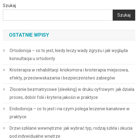
Szukaj
Szukaj
OSTATNIE WPISY
Ortodoncja – co to jest, kiedy leczy wady zgryzu i jak wygląda
konsultacja u ortodonty
Krioterapia w rehabilitacji: kriokomora i krioterapia miejscowa,
efekty, przeciwwskazania i bezpieczeństwo zabiegów
Złocenie bezmatrycowe (sleeking) w druku cyfrowym: jak działa
proces, dobór folii i kryteria jakości w praktyce
Endodoncja – co to jest i na czym polega leczenie kanałowe w
praktyce
Drzwi szklane wewnętrzne: jak wybrać typ, rodzaj szkła i okucia
pod indywidualne wnętrze