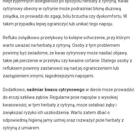
nieprzyjemnych dolegliwości po spożyciu herbaty z cytryną. Kwas
cytrynowy obecny w cytrynie może podrażniać błonę śluzową
żołądka, co prowadzi do zgagi, bólu brzucha czy dyskomfortu. W
takim przypadku lepiej ograniczyć lub unikać tego napoju.
Refluks żołądkowo-przełykowy to kolejne schorzenie, przy którym
warto uważać na herbatę z cytryną. Osoby z tym problemem
powinny być świadome, że kwas cytrynowy może nasilać objawy,
takie jak pieczenie w przełyku czy kwaśne cofanie. Dlatego osoby z
refluksem powinny zastanowić się nad jej ograniczeniem lub
zastąpieniem innymi, łagodniejszymi napojami.
Dodatkowo,
nadmiar kwasu cytrynowego
w diecie może prowadzić
do erozji szkliwa zębów. Regularne picie napojów o wysokiej
kwasowości, w tym herbaty z cytryną, może osłabiać zęby i
zwiększać ryzyko ich uszkodzenia. Warto zatem dbać o
odpowiednią higienę jamy ustnej oraz rozważyć picie herbaty z
cytryną z umiarem.