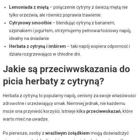
Lemoniada z miętą
– połączenie cytryny z świeżą miętą nie
tylko orzeźwia, ale również poprawia trawienie.
Cytrynowy smoothie
– blendując cytrynę z bananem,
szpinakiem i jogurtem, otrzymujemy pełnowartościowy napój,
idealny na śniadanie.
Herbata z cytryną i imbirem
– taki napój wspiera odporność i
działa rozgrzewająco w chłodne dni.
Jakie są przeciwwskazania do
picia herbaty z cytryną?
Herbata z cytryną to popularny napój, ceniony za swoje właściwości
zdrowotne i orzeźwiający smak. Niemniej jednak, nie każdemu
może ona przynieść korzyści. Istnieje kilka
przeciwwskazań
, które
warto mieć na uwadze.
Po pierwsze, osoby z
wrażliwym żołądkiem
mogą doświadczyć