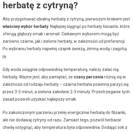
herbatę z cytryną?
Aby przygotować idealną herbatę z cytryną, pierwszym krokiem jest
właściwy wybór herbaty
. Najlepiej sięgnąć po herbaty liściaste, które
oferują głębszy smak i aromat. Ciekawym wyborem mogą być
zarówno czarne, jak i zielone herbaty, w zależności od preferencji.
Po wybraniu herbaty napełnij czajnik świeżą, zimną wodą i zagotuj
ją.
Gdy woda osiągnie odpowiednią temperaturę, należy zalać nią
herbatę. Ważne jest, aby pamiętać, że
czasy parzenia
różnią się w
zależności od rodzaju herbaty – czarna herbata powinna parzyć się
przez 3-5 minut, a zielona zaledwie 2-3 minuty. Przestrzeganie tych
zasad pozwoli uzyskać najlepszy smak.
Po zakończonym parzeniu przelej energicznie herbatę do filiżanki,
ale nie dodawaj cytryny od razu. Zamiast tego, pozwól herbacie
chwilę ostygnąć, aby temperatura była odpowiednia. Dodając sok z