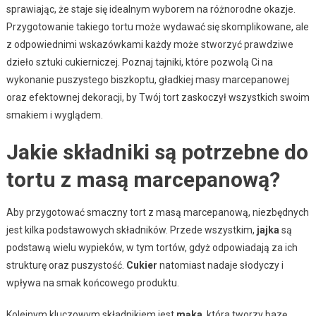
sprawiając, że staje się idealnym wyborem na różnorodne okazje.
Przygotowanie takiego tortu może wydawać się skomplikowane, ale
z odpowiednimi wskazówkami każdy może stworzyć prawdziwe
dzieło sztuki cukierniczej. Poznaj tajniki, które pozwolą Ci na
wykonanie puszystego biszkoptu, gładkiej masy marcepanowej
oraz efektownej dekoracji, by Twój tort zaskoczył wszystkich swoim
smakiem i wyglądem.
Jakie składniki są potrzebne do
tortu z masą marcepanową?
Aby przygotować smaczny tort z masą marcepanową, niezbędnych
jest kilka podstawowych składników. Przede wszystkim,
jajka
są
podstawą wielu wypieków, w tym tortów, gdyż odpowiadają za ich
strukturę oraz puszystość.
Cukier
natomiast nadaje słodyczy i
wpływa na smak końcowego produktu.
Kolejnym kluczowym składnikiem jest
mąka
, która tworzy bazę