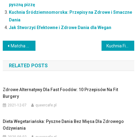
pyszną pizzę
Kuchnia Śródziemnomorska: Przepisy na Zdrowe i Smaczne
Dania
Jak Stworzyć Efektowne i Zdrowe Dania dla Wegan
Nawigacja
Matcha – Co to jest i jak ją przygotować?
Kuchnia Fit: Przepisy na Zdrowe i Odżywcze Dania dla Aktywnych
wpisu
RELATED POSTS
Zdrowe Alternatywy Dla Fast Foodów: 10 Przepisów Na Fit
Burgery
2021-12-07
queercafe.pl
Dieta Wegetariańska: Pyszne Dania Bez Mięsa Dla Zdrowego
Odżywiania