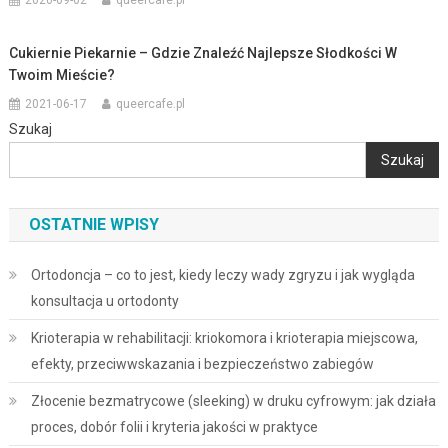
2020-09-02
queercafe.pl
Cukiernie Piekarnie – Gdzie Znaleźć Najlepsze Słodkości W
Twoim Mieście?
2021-06-17
queercafe.pl
Szukaj
Szukaj
OSTATNIE WPISY
Ortodoncja – co to jest, kiedy leczy wady zgryzu i jak wygląda
konsultacja u ortodonty
Krioterapia w rehabilitacji: kriokomora i krioterapia miejscowa,
efekty, przeciwwskazania i bezpieczeństwo zabiegów
Złocenie bezmatrycowe (sleeking) w druku cyfrowym: jak działa
proces, dobór folii i kryteria jakości w praktyce