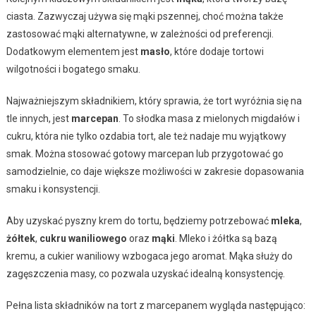
ciasta. Zazwyczaj używa się mąki pszennej, choć można także
zastosować mąki alternatywne, w zależności od preferencji.
Dodatkowym elementem jest
masło
, które dodaje tortowi
wilgotności i bogatego smaku.
Najważniejszym składnikiem, który sprawia, że tort wyróżnia się na
tle innych, jest
marcepan
. To słodka masa z mielonych migdałów i
cukru, która nie tylko ozdabia tort, ale też nadaje mu wyjątkowy
smak. Można stosować gotowy marcepan lub przygotować go
samodzielnie, co daje większe możliwości w zakresie dopasowania
smaku i konsystencji.
Aby uzyskać pyszny krem do tortu, będziemy potrzebować
mleka
,
żółtek
,
cukru waniliowego
oraz
mąki
. Mleko i żółtka są bazą
kremu, a cukier waniliowy wzbogaca jego aromat. Mąka służy do
zagęszczenia masy, co pozwala uzyskać idealną konsystencję.
Pełna lista składników na tort z marcepanem wygląda następująco: