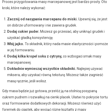
Proces przygotowania masy marcepanowej jest bardzo prosty. Oto
kroki, które należy wykonać:
Zacznij od nasypania marcepanu do miski.
Upewnij się, że jest
on dobrze uformowany i nie zawiera grudek.
Dodaj cukier puder.
Możesz go przesiać, aby uniknąć grudek i
uzyskać gładką konsystencję.
Wbij jajko.
To składnik, który nada masie elastyczności i pomoże
w jej formowaniu.
Dodaj kilka kropel soku z cytryny,
co wzbogaci smak masy
marcepanowej.
Dokładnie wymieszaj wszystkie składniki.
Najlepiej używać
miksera, aby uzyskać równą teksturę. Możesz także zagnieść
masę ręcznie, jeśli wolisz.
Gdy masa będzie już gotowa, przełóż ją na stolnicę posypaną
cukrem pudrem i rozwałkuj na cienki placek. Ułatwi to pokrycie tortu
oraz formowanie dodatkowych dekoracji. Możesz również użyć
foremek do ciastek, aby wyciąć różne kształty z masy