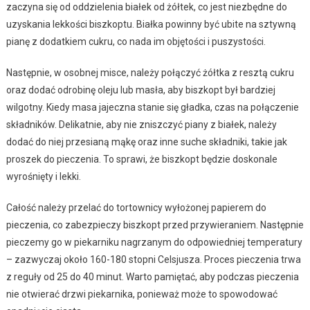
zaczyna się od oddzielenia białek od żółtek, co jest niezbędne do
uzyskania lekkości biszkoptu. Białka powinny być ubite na sztywną
pianę z dodatkiem cukru, co nada im objętości i puszystości.
Następnie, w osobnej misce, należy połączyć żółtka z resztą cukru
oraz dodać odrobinę oleju lub masła, aby biszkopt był bardziej
wilgotny. Kiedy masa jajeczna stanie się gładka, czas na połączenie
składników. Delikatnie, aby nie zniszczyć piany z białek, należy
dodać do niej przesianą mąkę oraz inne suche składniki, takie jak
proszek do pieczenia. To sprawi, że biszkopt będzie doskonale
wyrośnięty i lekki.
Całość należy przelać do tortownicy wyłożonej papierem do
pieczenia, co zabezpieczy biszkopt przed przywieraniem. Następnie
pieczemy go w piekarniku nagrzanym do odpowiedniej temperatury
– zazwyczaj około 160-180 stopni Celsjusza. Proces pieczenia trwa
z reguły od 25 do 40 minut. Warto pamiętać, aby podczas pieczenia
nie otwierać drzwi piekarnika, ponieważ może to spowodować