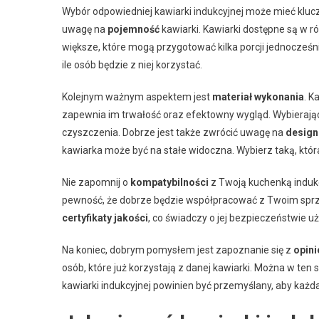
Wybór odpowiedniej kawiarki indukcyjnej może mieć kluc
uwagę na
pojemność
kawiarki. Kawiarki dostępne są w ró
większe, które mogą przygotować kilka porcji jednocześni
ile osób będzie z niej korzystać.
Kolejnym ważnym aspektem jest
materiał wykonania
. K
zapewnia im trwałość oraz efektowny wygląd. Wybierając m
czyszczenia. Dobrze jest także zwrócić uwagę na
design
kawiarka może być na stałe widoczna. Wybierz taką, któr
Nie zapomnij o
kompatybilności
z Twoją kuchenką induk
pewność, że dobrze będzie współpracować z Twoim sprz
certyfikaty jakości
, co świadczy o jej bezpieczeństwie uż
Na koniec, dobrym pomysłem jest zapoznanie się z
opini
osób, które już korzystają z danej kawiarki. Można w ten
kawiarki indukcyjnej powinien być przemyślany, aby każd