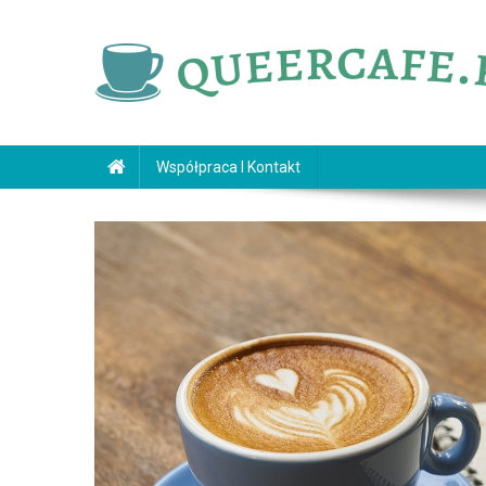
Skip
to
content
queercafe.pl
Współpraca I Kontakt