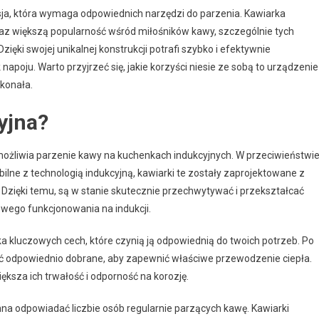
pasja, która wymaga odpowiednich narzędzi do parzenia. Kawiarka
raz większą popularność wśród miłośników kawy, szczególnie tych
ęki swojej unikalnej konstrukcji potrafi szybko i efektywnie
apoju. Warto przyjrzeć się, jakie korzyści niesie ze sobą to urządzenie
skonała.
yjna?
możliwia parzenie kawy na kuchenkach indukcyjnych. W przeciwieństwi
ilne z technologią indukcyjną, kawiarki te zostały zaprojektowane z
zięki temu, są w stanie skutecznie przechwytywać i przekształcać
łowego funkcjonowania na indukcji.
ka kluczowych cech, które czynią ją odpowiednią do twoich potrzeb. Po
być odpowiednio dobrane, aby zapewnić właściwe przewodzenie ciepła.
ększa ich trwałość i odporność na korozję.
na odpowiadać liczbie osób regularnie parzących kawę. Kawiarki