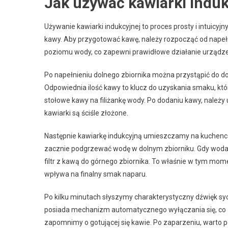
Jak używać kawiarki induk
Używanie kawiarki indukcyjnej to proces prosty i intuicyj
kawy. Aby przygotować kawę, należy rozpocząć od napeł
poziomu wody, co zapewni prawidłowe działanie urządze
Po napełnieniu dolnego zbiornika można przystąpić do do
Odpowiednia ilość kawy to klucz do uzyskania smaku, kt
stołowe kawy na filiżankę wody. Po dodaniu kawy, należy u
kawiarki są ściśle złożone.
Następnie kawiarkę indukcyjną umieszczamy na kuchence
zacznie podgrzewać wodę w dolnym zbiorniku. Gdy woda 
filtr z kawą do górnego zbiornika. To właśnie w tym mo
wpływa na finalny smak naparu.
Po kilku minutach słyszymy charakterystyczny dźwięk syc
posiada mechanizm automatycznego wyłączania się, co 
zapomnimy o gotującej się kawie. Po zaparzeniu, warto p