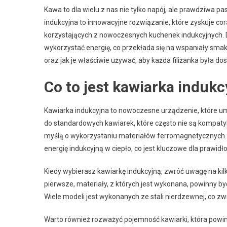
Kawa to dla wielu z nas nie tylko napój, ale prawdziwa 
indukcyjna to innowacyjne rozwiązanie, które zyskuje co
korzystających z nowoczesnych kuchenek indukcyjnych. Dzi
wykorzystać energię, co przekłada się na wspaniały smak n
oraz jak je właściwie używać, aby każda filiżanka była do
Co to jest kawiarka indukc
Kawiarka indukcyjna to nowoczesne urządzenie, które u
do standardowych kawiarek, które często nie są kompatyb
myślą o wykorzystaniu materiałów ferromagnetycznych. D
energię indukcyjną w ciepło, co jest kluczowe dla prawid
Kiedy wybierasz kawiarkę indukcyjną, zwróć uwagę na kil
pierwsze, materiały, z których jest wykonana, powinny 
Wiele modeli jest wykonanych ze stali nierdzewnej, co zwi
Warto również rozważyć pojemność kawiarki, która powin