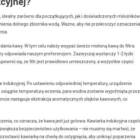
cyjnej?
ny, idealny zarówno dla początkujących, jak i doświadczonych miłośników
nienia dolnego zbiornika wodą. Ważne, aby nie przekroczyć oznaczenia
nia.
dania kawy. W tym celu należy wsypać świeżo mieloną kawę do filtra.
óry odpowiada naszym preferencjom. Zazwyczaj wystarczy 1-2 łyżki
pewnić się, że filtr jest prawidłowo umieszczony, a wszystkie części
 indukcyjnej. Po ustawieniu odpowiedniej temperatury, urządzenie
osiągnie temperaturę wrzenia, para wodna zostanie wypchnięta przez
mencie następuje ekstrakcja aromatycznych olejków kawowych, co
zenia, co oznacza, że kawa jest już gotowa. Kawiarka indukcyjna częst
zwiększa bezpieczeństwo użytkowania – nie musimy się martwić, że
ozostawić kawiarkę na chwilę do ostygnięcia, aby uniknąć poparzenia