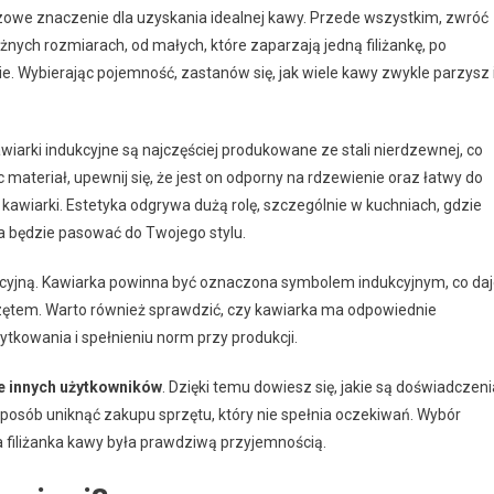
zowe znaczenie dla uzyskania idealnej kawy. Przede wszystkim, zwróć
żnych rozmiarach, od małych, które zaparzają jedną filiżankę, po
e. Wybierając pojemność, zastanów się, jak wiele kawy zwykle parzysz 
awiarki indukcyjne są najczęściej produkowane ze stali nierdzewnej, co
ateriał, upewnij się, że jest on odporny na rdzewienie oraz łatwy do
kawiarki. Estetyka odgrywa dużą rolę, szczególnie w kuchniach, gdzie
a będzie pasować do Twojego stylu.
cyjną. Kawiarka powinna być oznaczona symbolem indukcyjnym, co da
ętem. Warto również sprawdzić, czy kawiarka ma odpowiednie
ytkowania i spełnieniu norm przy produkcji.
e innych użytkowników
. Dzięki temu dowiesz się, jakie są doświadczeni
 sposób uniknąć zakupu sprzętu, który nie spełnia oczekiwań. Wybór
a filiżanka kawy była prawdziwą przyjemnością.