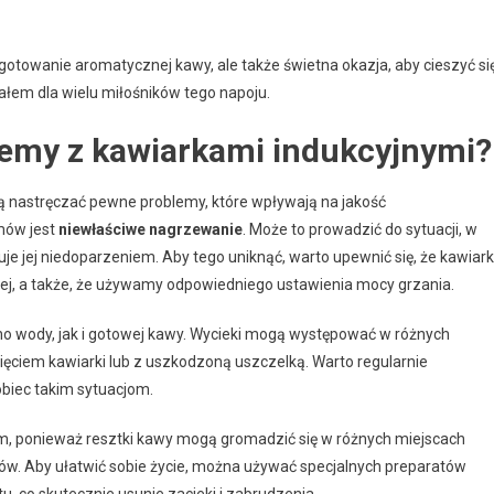
ygotowanie aromatycznej kawy, ale także świetna okazja, aby cieszyć si
ałem dla wielu miłośników tego napoju.
lemy z kawiarkami indukcyjnymi?
ą nastręczać pewne problemy, które wpływają na jakość
mów jest
niewłaściwe nagrzewanie
. Może to prowadzić do sytuacji, w
je jej niedoparzeniem. Aby tego uniknąć, warto upewnić się, że kawiar
nej, a także, że używamy odpowiedniego ustawienia mocy grzania.
o wody, jak i gotowej kawy. Wycieki mogą występować w różnych
ęciem kawiarki lub z uszkodzoną uszczelką. Warto regularnie
obiec takim sytuacjom.
, ponieważ resztki kawy mogą gromadzić się w różnych miejscach
ów. Aby ułatwić sobie życie, można używać specjalnych preparatów