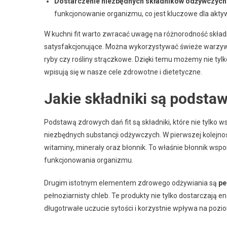
Dostarczenie niezbędnych składników odżywczych
funkcjonowanie organizmu, co jest kluczowe dla akty
W kuchni fit warto zwracać uwagę na różnorodność składni
satysfakcjonujące. Można wykorzystywać świeże warzywa, 
ryby czy rośliny strączkowe. Dzięki temu możemy nie tylk
wpisują się w nasze cele zdrowotne i dietetyczne.
Jakie składniki są podsta
Podstawą zdrowych dań fit są składniki, które nie tylko 
niezbędnych substancji odżywczych. W pierwszej kolejno
witaminy, minerały oraz błonnik. To właśnie błonnik wsp
funkcjonowania organizmu.
Drugim istotnym elementem zdrowego odżywiania są
pe
pełnoziarnisty chleb. Te produkty nie tylko dostarczają e
długotrwałe uczucie sytości i korzystnie wpływa na pozi