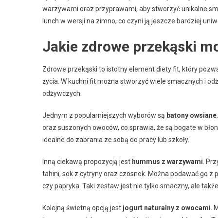
warzywami oraz przyprawami, aby stworzyć unikalne sma
lunch w wersji na zimno, co czyni ją jeszcze bardziej uni
Jakie zdrowe przekąski m
Zdrowe przekąski to istotny element diety fit, który poz
życia. W kuchni fit można stworzyć wiele smacznych i od
odżywczych.
Jednym z popularniejszych wyborów są
batony owsiane
oraz suszonych owoców, co sprawia, że są bogate w błonn
idealne do zabrania ze sobą do pracy lub szkoły.
Inną ciekawą propozycją jest
hummus z warzywami
. Pr
tahini, sok z cytryny oraz czosnek. Można podawać go z 
czy papryka. Taki zestaw jest nie tylko smaczny, ale takż
Kolejną świetną opcją jest
jogurt naturalny z owocami
. 