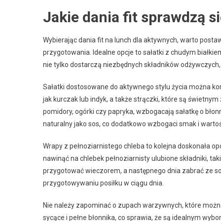
Jakie dania fit sprawdzą s
Wybierając dania fit na lunch dla aktywnych, warto postawi
przygotowania. Idealne opcje to sałatki z chudym białki
nie tylko dostarczą niezbędnych składników odżywczych, 
Sałatki dostosowane do aktywnego stylu życia można ko
jak kurczak lub indyk, a także strączki, które są świetny
pomidory, ogórki czy papryka, wzbogacają sałatkę o błonni
naturalny jako sos, co dodatkowo wzbogaci smak i warto
Wrapy z pełnoziarnistego chleba to kolejna doskonała opc
nawinąć na chlebek pełnoziarnisty ulubione składniki, ta
przygotować wieczorem, a następnego dnia zabrać ze sob
przygotowywaniu posiłku w ciągu dnia.
Nie należy zapominać o zupach warzywnych, które można p
sycące i pełne błonnika, co sprawia, że są idealnym w