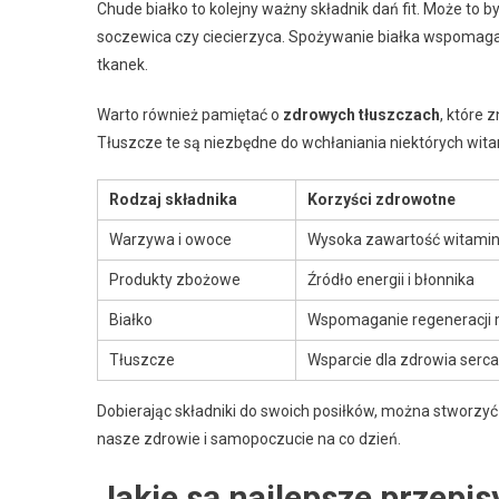
Chude białko to kolejny ważny składnik dań fit. Może to być
soczewica czy ciecierzyca. Spożywanie białka wspomaga
tkanek.
Warto również pamiętać o
zdrowych tłuszczach
, które 
Tłuszcze te są niezbędne do wchłaniania niektórych wita
Rodzaj składnika
Korzyści zdrowotne
Warzywa i owoce
Wysoka zawartość witamin 
Produkty zbożowe
Źródło energii i błonnika
Białko
Wspomaganie regeneracji 
Tłuszcze
Wsparcie dla zdrowia serca
Dobierając składniki do swoich posiłków, można stworzyć
nasze zdrowie i samopoczucie na co dzień.
Jakie są najlepsze przepis