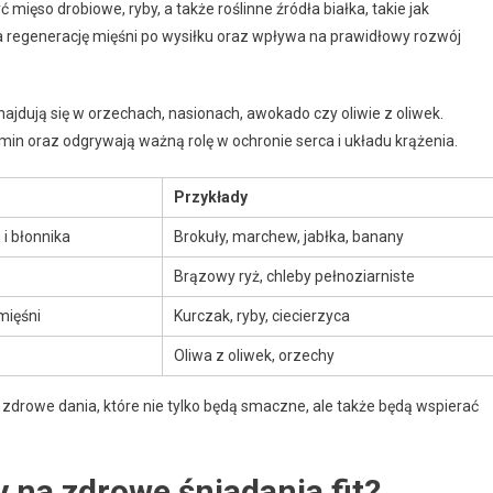
 mięso drobiowe, ryby, a także roślinne źródła białka, takie jak
 regenerację mięśni po wysiłku oraz wpływa na prawidłowy rozwój
znajdują się w orzechach, nasionach, awokado czy oliwie z oliwek.
min oraz odgrywają ważną rolę w ochronie serca i układu krążenia.
Przykłady
i błonnika
Brokuły, marchew, jabłka, banany
Brązowy ryż, chleby pełnoziarniste
mięśni
Kurczak, ryby, ciecierzyca
Oliwa z oliwek, orzechy
 zdrowe dania, które nie tylko będą smaczne, ale także będą wspierać
y na zdrowe śniadania fit?