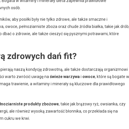
:
Bogata w witaminy i minerały dieta zapewnia prawidłowe
wnych osób.
ków, aby posiłki były nie tylko zdrowe, ale także smaczne i
owoce, pełnoziarniste zboża oraz chude źródła białka, takie jak drób
o dbać o zdrowie, ale także cieszyć się pysznymi potrawami, które
wą zdrowych dań fit?
wspierają naszą kondycję zdrowotną, ale także dostarczają organizmowi
ści warto zwrócić uwagę na
świeże warzywa
i
owoce
, które są bogate 
omaga trawienie, a witaminy i minerały są kluczowe dla prawidłowego
łnoziarniste produkty zbożowe
, takie jak brązowy ryż, owsianka, czy
nergii, ale również wysoką zawartość błonnika, co przekłada się na
om cukru we krwi.