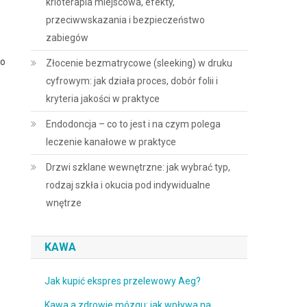
krioterapia miejscowa, efekty,
przeciwwskazania i bezpieczeństwo
zabiegów
to
Złocenie bezmatrycowe (sleeking) w druku
cyfrowym: jak działa proces, dobór folii i
kryteria jakości w praktyce
Endodoncja – co to jest i na czym polega
leczenie kanałowe w praktyce
Drzwi szklane wewnętrzne: jak wybrać typ,
rodzaj szkła i okucia pod indywidualne
wnętrze
KAWA
Jak kupić ekspres przelewowy Aeg?
Kawa a zdrowie mózgu: jak wpływa na