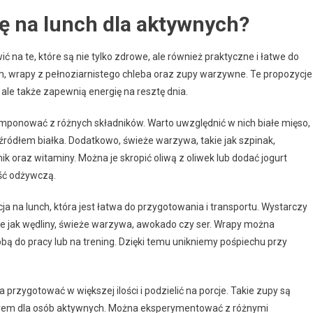
ię na lunch dla aktywnych?
ć na te, które są nie tylko zdrowe, ale również praktyczne i łatwe do
em, wrapy z pełnoziarnistego chleba oraz zupy warzywne. Te propozycje
ale także zapewnią energię na resztę dnia.
mponować z różnych składników. Warto uwzględnić w nich białe mięso,
m źródłem białka. Dodatkowo, świeże warzywa, takie jak szpinak,
k oraz witaminy. Można je skropić oliwą z oliwek lub dodać jogurt
ść odżywczą.
ja na lunch, która jest łatwa do przygotowania i transportu. Wystarczy
kie jak wędliny, świeże warzywa, awokado czy ser. Wrapy można
ą do pracy lub na trening. Dzięki temu unikniemy pośpiechu przy
rzygotować w większej ilości i podzielić na porcje. Takie zupy są
yborem dla osób aktywnych. Można eksperymentować z różnymi