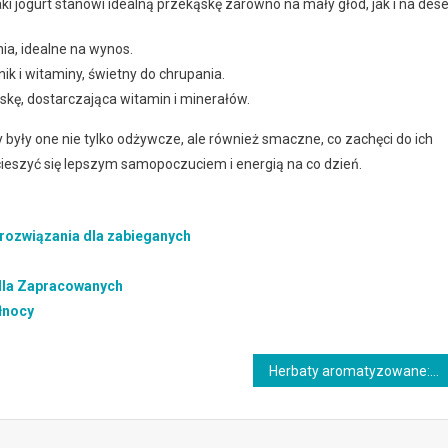
i jogurt stanowi idealną przekąskę zarówno na mały głód, jak i na dese
ia, idealne na wynos.
ik i witaminy, świetny do chrupania.
kę, dostarczająca witamin i minerałów.
 były one nie tylko odżywcze, ale również smaczne, co zachęci do ich
cieszyć się lepszym samopoczuciem i energią na co dzień.
 rozwiązania dla zabieganych
 dla Zapracowanych
łnocy
Herbaty aromatyzowane: wyjątkowe kompozycje smakowe do odkrycia