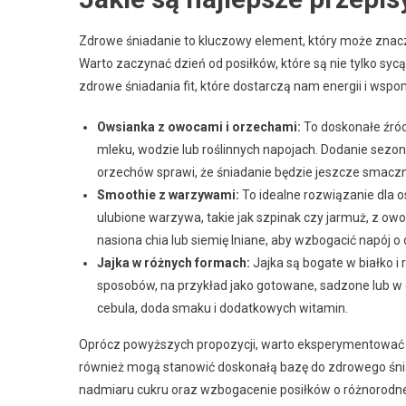
Zdrowe śniadanie to kluczowy element, który może znac
Warto zaczynać dzień od posiłków, które są nie tylko syc
zdrowe śniadania fit, które dostarczą nam energii i wsp
Owsianka z owocami i orzechami:
To doskonałe źród
mleku, wodzie lub roślinnych napojach. Dodanie sezon
orzechów sprawi, że śniadanie będzie jeszcze smaczn
Smoothie z warzywami:
To idealne rozwiązanie dla o
ulubione warzywa, takie jak szpinak czy jarmuż, z 
nasiona chia lub siemię lniane, aby wzbogacić napój 
Jajka w różnych formach:
Jajka są bogate w białko i
sposobów, na przykład jako gotowane, sadzone lub w 
cebula, doda smaku i dodatkowych witamin.
Oprócz powyższych propozycji, warto eksperymentować z 
również mogą stanowić doskonałą bazę do zdrowego śnia
nadmiaru cukru oraz wzbogacenie posiłków o różnorodne 