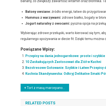
banany, co zwiększy zawartość witamin oraz błonnika. Tak
Batony owsiane:
źródło energii, łatwe do przygotowan
Hummus z warzywami:
zdrowe białko, bogaty w błonn
Jogurt naturalny z owocami:
pyszna opcja na przekąs
Wybierając zdrowe przekąski, warto kierować się tym, aby
regularnego spożywania w diecie fit. Dzięki temu można 
Powiązane Wpisy:
Przepisy na dania jednogarnkowe: proste i szybkie
10 Zaskakujących Zastosowań dla Ziół w Kuchni
Bezstresowe Gotowanie: Szybkie i Łatwe Przepisy
Kuchnia Skandynawska: Odkryj Delikatne Smaki Pó
Nawigacja
Tort z masą marcepanową – Jak przygotować wyjątkowy tort z marcepanem
wpisu
RELATED POSTS