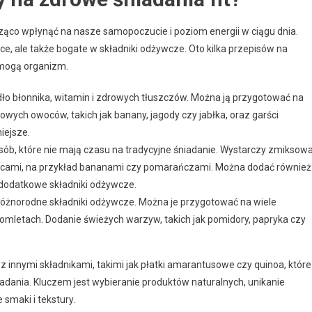
ząco wpłynąć na nasze samopoczucie i poziom energii w ciągu dnia.
ące, ale także bogate w składniki odżywcze. Oto kilka przepisów na
omogą organizm.
ło błonnika, witamin i zdrowych tłuszczów. Można ją przygotować na
owych owoców, takich jak banany, jagody czy jabłka, oraz garści
iejsze.
sób, które nie mają czasu na tradycyjne śniadanie. Wystarczy zmiksow
owocami, na przykład bananami czy pomarańczami. Można dodać również
o dodatkowe składniki odżywcze.
 różnorodne składniki odżywcze. Można je przygotować na wiele
omletach. Dodanie świeżych warzyw, takich jak pomidory, papryka czy
innymi składnikami, takimi jak płatki amarantusowe czy quinoa, które
dania. Kluczem jest wybieranie produktów naturalnych, unikanie
smaki i tekstury.