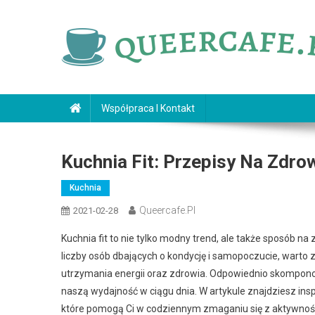
Skip
to
content
queercafe.pl
Współpraca I Kontakt
Kuchnia Fit: Przepisy Na Zdro
Kuchnia
Queercafe.pl
2021-02-28
Kuchnia fit to nie tylko modny trend, ale także sposób na
liczby osób dbających o kondycję i samopoczucie, warto z
utrzymania energii oraz zdrowia. Odpowiednio skompon
naszą wydajność w ciągu dnia. W artykule znajdziesz ins
które pomogą Ci w codziennym zmaganiu się z aktywnośc