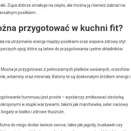
ki. Zupa dobrze smakuje na ciepło, ale można ją również zabrać na
wersalnym posiłkiem.
ożna przygotować w kuchni fit?
wala na utrzymanie energii między posiłkami oraz wspiera zdrowy styl
żywczych opcji, które są łatwe do przygotowania i pełne składników
. Można je przygotować z pełnoziarnych płatków owsianych, orzechów
ik, witaminy oraz minerały. Batony te są doskonałym źródłem energii i
zygotowanie hummusu jest proste – wystarczy zmiksować cieciorkę,
pokrojonymi w słupki warzywami, takimi jak marchewka, seler naciowy
e bogaty w białko i zdrowe tłuszcze.
Można do niego dodać świeże owoce, takie jak jagody, truskawki czy