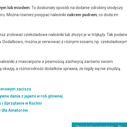
wym lub miodem
. To doskonały sposób na dodanie odrobiny słodyczy
eru. Można również posypać naleśniki
cukrem pudrem
, co doda im
esz zrolować czekoladowe naleśniki lub złożyć je w trójkąty. Tak podane
enia. Dodatkowo, można je serwować z różnymi sosami, np. czekoladowy
naleśniki z mascarpone z pewnością zachwycą zarówno swoim
 okazję, a różnorodność dodatków sprawia, że nigdy się nie znudzą.
domowym zaciszu
ywne dania z jajami w roli głównej
i Sprzątanie w Kuchni
w dla Amatorów