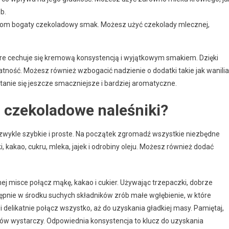
b.
ikom bogaty czekoladowy smak. Możesz użyć czekolady mlecznej,
óre cechuje się kremową konsystencją i wyjątkowym smakiem. Dzięki
ość. Możesz również wzbogacić nadzienie o dodatki takie jak wanilia
stanie się jeszcze smaczniejsze i bardziej aromatyczne.
 czekoladowe naleśniki?
ezwykle szybkie i proste. Na początek zgromadź wszystkie niezbędne
, kakao, cukru, mleka, jajek i odrobiny oleju. Możesz również dodać
j misce połącz mąkę, kakao i cukier. Używając trzepaczki, dobrze
ępnie w środku suchych składników zrób małe wgłębienie, w które
j i delikatnie połącz wszystko, aż do uzyskania gładkiej masy. Pamiętaj,
tów wystarczy. Odpowiednia konsystencja to klucz do uzyskania