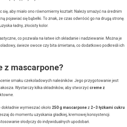
c się, aby miało ono równomierny kształt. Należy smażyć na średnim
ną pojawiać się bąbelki. To znak, że czas odwrócić go na drugą stronę.
yska ładny, złocisty kolor.
styczne, co pozwala na łatwe ich składanie i nadziewanie. Można je
oladowy, świeże owoce czy bita śmietana, co dodatkowo podkreśli ich
e z mascarpone?
cenie smaku czekoladowych naleśników. Jego przygotowanie jest
makosza. Wystarczy kilka składników, aby stworzyć
creme z
ektowne.
e dokładnie wymieszać około
250 g mascarpone
z
2–3 łyżkami cukru
eszaj do momentu uzyskania gładkiej, kremowej konsystencji.
stosowanie słodyczy do indywidualnych upodobań.