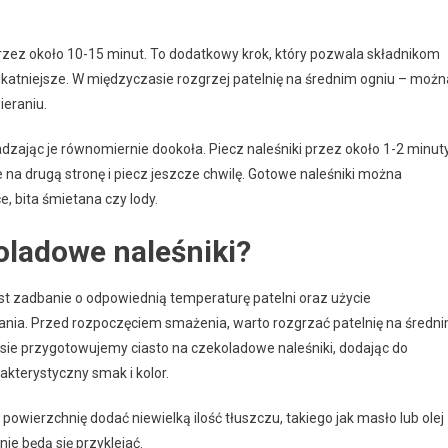
zez około 10-15 minut. To dodatkowy krok, który pozwala składnikom
delikatniejsze. W międzyczasie rozgrzej patelnię na średnim ogniu – możn
ieraniu.
wadzając je równomiernie dookoła. Piecz naleśniki przez około 1-2 minut
 je na drugą stronę i piecz jeszcze chwilę. Gotowe naleśniki można
, bita śmietana czy lody.
oladowe naleśniki?
st zadbanie o odpowiednią temperaturę patelni oraz użycie
rania. Przed rozpoczęciem smażenia, warto rozgrzać patelnię na średn
ie przygotowujemy ciasto na czekoladowe naleśniki, dodając do
akterystyczny smak i kolor.
 powierzchnię dodać niewielką ilość tłuszczu, takiego jak masło lub olej
 nie będą się przyklejać.