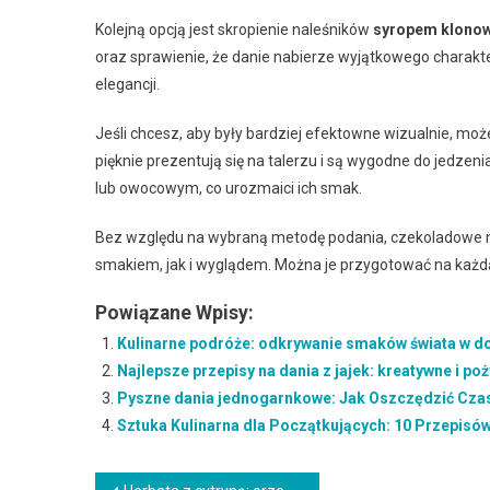
Kolejną opcją jest skropienie naleśników
syropem klono
oraz sprawienie, że danie nabierze wyjątkowego charakt
elegancji.
Jeśli chcesz, aby były bardziej efektowne wizualnie, moż
pięknie prezentują się na talerzu i są wygodne do jedz
lub owocowym, co urozmaici ich smak.
Bez względu na wybraną metodę podania, czekoladowe 
smakiem, jak i wyglądem. Można je przygotować na każdą
Powiązane Wpisy:
Kulinarne podróże: odkrywanie smaków świata w 
Najlepsze przepisy na dania z jajek: kreatywne i poż
Pyszne dania jednogarnkowe: Jak Oszczędzić Czas 
Sztuka Kulinarna dla Początkujących: 10 Przepisó