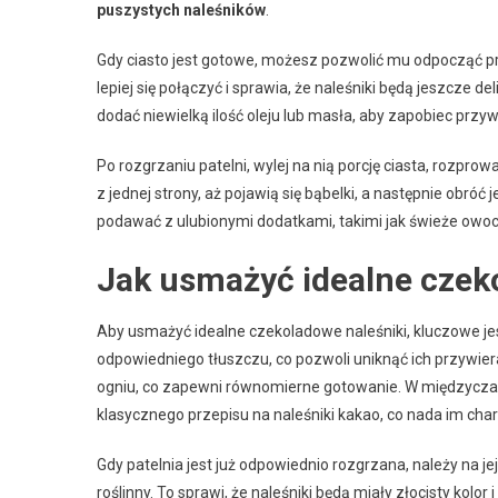
puszystych naleśników
.
Gdy ciasto jest gotowe, możesz pozwolić mu odpocząć pr
lepiej się połączyć i sprawia, że naleśniki będą jeszcze 
dodać niewielką ilość oleju lub masła, aby zapobiec przyw
Po rozgrzaniu patelni, wylej na nią porcję ciasta, rozpro
z jednej strony, aż pojawią się bąbelki, a następnie obróć
podawać z ulubionymi dodatkami, takimi jak świeże owoce
Jak usmażyć idealne czek
Aby usmażyć idealne czekoladowe naleśniki, kluczowe je
odpowiedniego tłuszczu, co pozwoli uniknąć ich przywie
ogniu, co zapewni równomierne gotowanie. W międzyczas
klasycznego przepisu na naleśniki kakao, co nada im char
Gdy patelnia jest już odpowiednio rozgrzana, należy na jej
roślinny. To sprawi, że naleśniki będą miały złocisty kolor i