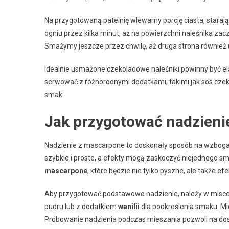
Na przygotowaną patelnię wlewamy porcję ciasta, starają
ogniu przez kilka minut, aż na powierzchni naleśnika zacz
Smażymy jeszcze przez chwilę, aż druga strona również uz
Idealnie usmażone czekoladowe naleśniki powinny być ela
serwować z różnorodnymi dodatkami, takimi jak sos czek
smak.
Jak przygotować nadzieni
Nadzienie z mascarpone to doskonały sposób na wzboga
szybkie i proste, a efekty mogą zaskoczyć niejednego s
mascarpone
, które będzie nie tylko pyszne, ale także ef
Aby przygotować podstawowe nadzienie, należy w misc
pudru lub z dodatkiem
wanilii
dla podkreślenia smaku. Mi
Próbowanie nadzienia podczas mieszania pozwoli na do