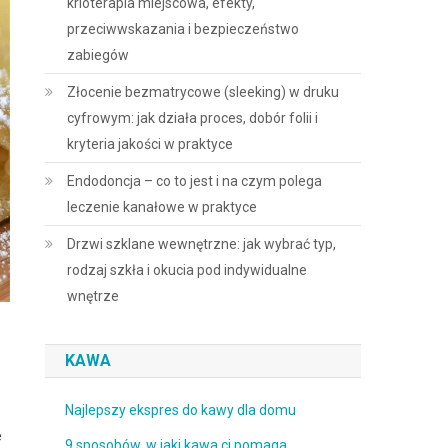
krioterapia miejscowa, efekty,
przeciwwskazania i bezpieczeństwo
zabiegów
Złocenie bezmatrycowe (sleeking) w druku
cyfrowym: jak działa proces, dobór folii i
kryteria jakości w praktyce
Endodoncja – co to jest i na czym polega
leczenie kanałowe w praktyce
Drzwi szklane wewnętrzne: jak wybrać typ,
rodzaj szkła i okucia pod indywidualne
wnętrze
KAWA
Najlepszy ekspres do kawy dla domu
e
9 sposobów, w jaki kawa ci pomaga