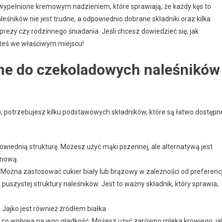
wypełnione kremowym nadzieniem, które sprawiają, że każdy kęs to
śników nie jest trudne, a odpowiednio dobrane składniki oraz kilka
prezy czy rodzinnego śniadania. Jeśli chcesz dowiedzieć się, jak
steś we właściwym miejscu!
bne do czekoladowych naleśników
e
, potrzebujesz kilku podstawowych składników, które są łatwo dostępn
owiednią strukturę. Możesz użyć mąki pszennej, ale alternatywą jest
enową.
 Można zastosować cukier biały lub brązowy w zależności od preferencj
puszystej struktury naleśników. Jest to ważny składnik, który sprawia,
Jajko jest również źródłem białka.
, co wpływa na jego gładkość. Możesz użyć zarówno mleka krowiego, ja