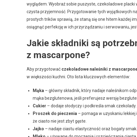
wyglądem. Wyobraź sobie puszyste, czekoladowe placki 
czysta przyjemność. Przygotowanie tych wyjątkowych nale
prostych trików sprawią, że staną się one hitem każdej im
osiągnąć perfekcję w ich przyrządzaniu i serwowaniu, je
Jakie składniki są potrze
z mascarpone?
Aby przygotować
czekoladowe naleśniki z mascarpon
w większości kuchni. Oto lista kluczowych elementów:
Mąka
– główny składnik, który nadaje naleśnikom odp
mąka bezglutenowa, jeśli preferujesz wersję bezglut
Cukier
– dodaje słodyczy i podkreśla smak czekolady.
Proszek do pieczenia
– pomaga w uzyskaniu lekkiej i 
że ciasto nie jest zbyt gęste.
Jajko
– nadaje ciastu elastyczność oraz bogaty smak. 
Mleko
– używane do moczenia i rozcieńczania ciasta