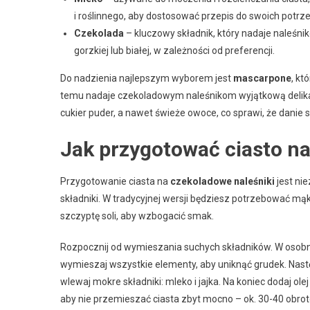
i roślinnego, aby dostosować przepis do swoich potrze
Czekolada
– kluczowy składnik, który nadaje naleśn
gorzkiej lub białej, w zależności od preferencji.
Do nadzienia najlepszym wyborem jest
mascarpone
, kt
temu nadaje czekoladowym naleśnikom wyjątkową delikatn
cukier puder, a nawet świeże owoce, co sprawi, że danie 
Jak przygotować ciasto na
Przygotowanie ciasta na
czekoladowe naleśniki
jest ni
składniki. W tradycyjnej wersji będziesz potrzebować mąki
szczyptę soli, aby wzbogacić smak.
Rozpocznij od wymieszania suchych składników. W osobne
wymieszaj wszystkie elementy, aby uniknąć grudek. Nast
wlewaj mokre składniki: mleko i jajka. Na koniec dodaj ole
aby nie przemieszać ciasta zbyt mocno – ok. 30-40 obro