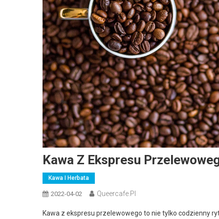
Kawa Z Ekspresu Przelewowego
Kawa I Herbata
Queercafe.pl
2022-04-02
Kawa z ekspresu przelewowego to nie tylko codzienny ryt