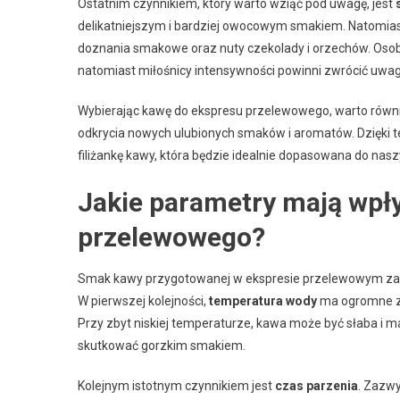
Ostatnim czynnikiem, który warto wziąć pod uwagę, jest
delikatniejszym i bardziej owocowym smakiem. Natomias
doznania smakowe oraz nuty czekolady i orzechów. Osoby,
natomiast miłośnicy intensywności powinni zwrócić uwa
Wybierając kawę do ekspresu przelewowego, warto rów
odkrycia nowych ulubionych smaków i aromatów. Dzięki 
filiżankę kawy, która będzie idealnie dopasowana do nas
Jakie parametry mają wpł
przelewowego?
Smak kawy przygotowanej w ekspresie przelewowym zależ
W pierwszej kolejności,
temperatura wody
ma ogromne zn
Przy zbyt niskiej temperaturze, kawa może być słaba i
skutkować gorzkim smakiem.
Kolejnym istotnym czynnikiem jest
czas parzenia
. Zazwy