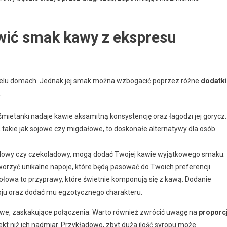
wić smak kawy z ekspresu
ielu domach. Jednak jej smak można wzbogacić poprzez różne
dodatki
:
ietanki nadaje kawie aksamitną konsystencję oraz łagodzi jej gorycz.
e, takie jak sojowe czy migdałowe, to doskonałe alternatywy dla osób
rmelowy czy czekoladowy, mogą dodać Twojej kawie wyjątkowego smaku.
orzyć unikalne napoje, które będą pasować do Twoich preferencji.
owa to przyprawy, które świetnie komponują się z kawą. Dodanie
ju oraz dodać mu egzotycznego charakteru.
we, zaskakujące połączenia. Warto również zwrócić uwagę na
proporc
ekt niż ich nadmiar. Przykładowo, zbyt duża ilość syropu może