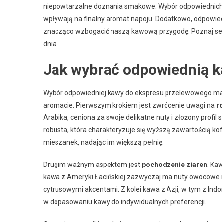
niepowtarzalne doznania smakowe. Wybór odpowiednich zi
wpływają na finalny aromat napoju. Dodatkowo, odpowie
znacząco wzbogacić naszą kawową przygodę. Poznaj sekre
dnia.
Jak wybrać odpowiednią 
Wybór odpowiedniej kawy do ekspresu przelewowego ma 
aromacie. Pierwszym krokiem jest zwrócenie uwagi na
r
Arabika, ceniona za swoje delikatne nuty i złożony prof
robusta, która charakteryzuje się wyższą zawartością 
mieszanek, nadając im większą pełnię.
Drugim ważnym aspektem jest
pochodzenie ziaren
. Ka
kawa z Ameryki Łacińskiej zazwyczaj ma nuty owocowe 
cytrusowymi akcentami. Z kolei kawa z Azji, w tym z Ind
w dopasowaniu kawy do indywidualnych preferencji.