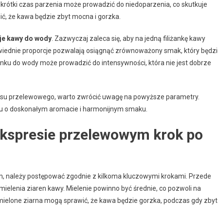
rótki czas parzenia może prowadzić do niedoparzenia, co skutkuje
ć, że kawa będzie zbyt mocna i gorzka.
je kawy do wody
. Zazwyczaj zaleca się, aby na jedną filiżankę kawy
owiednie proporcje pozwalają osiągnąć zrównoważony smak, który będz
unku do wody może prowadzić do intensywności, która nie jest dobrze
esu przelewowego, warto zwrócić uwagę na powyższe parametry.
u o doskonałym aromacie i harmonijnym smaku.
kspresie przelewowym krok po
, należy postępować zgodnie z kilkoma kluczowymi krokami. Przede
ielenia ziaren kawy. Mielenie powinno być średnie, co pozwoli na
ielone ziarna mogą sprawić, że kawa będzie gorzka, podczas gdy zbyt