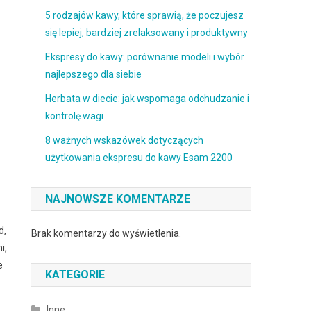
5 rodzajów kawy, które sprawią, że poczujesz
się lepiej, bardziej zrelaksowany i produktywny
Ekspresy do kawy: porównanie modeli i wybór
najlepszego dla siebie
Herbata w diecie: jak wspomaga odchudzanie i
kontrolę wagi
8 ważnych wskazówek dotyczących
użytkowania ekspresu do kawy Esam 2200
NAJNOWSZE KOMENTARZE
d,
Brak komentarzy do wyświetlenia.
i,
e
KATEGORIE
Inne