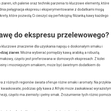
aren, ich palenie oraz techniki parzenia to kluczowe elementy, które
dnia pielęgnacja ekspresu i eksperymentowanie z dodatkami mogą
ty, które pozwolą Ci cieszyć się perfekcyjną filiżanką kawy każdego
kawę do ekspresu przelewowego?
kluczowe znaczenie dla uzyskania napoju o doskonałym smaku i
odzaj ziaren
. Można wybierać pomiędzy kawą arabiką a robustą.
il smakowy, często jest preferowana w domowych ekspresach. Z kolei
kofeiny i mocniejszym smakiem, może być świetnym dodatkiem do
wa z różnych regionów świata oferuje różne smaki i aromaty. Na przykła
i kwaskowate, podczas gdy kawa z Afryki może zaskakiwać wyrazistym
onezji, często ma ziemisty i pełny smak. Zrozumienie tych różnic pomoż