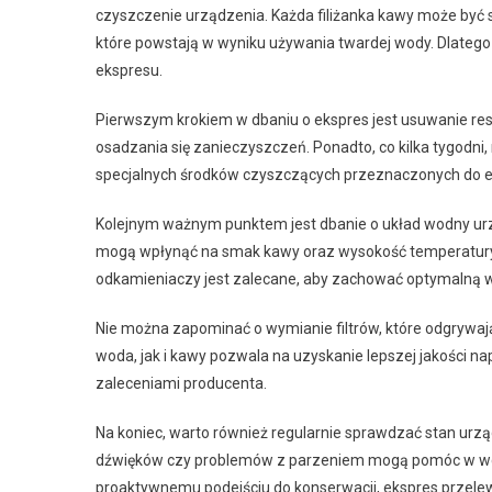
czyszczenie urządzenia. Każda filiżanka kawy może być
które powstają w wyniku używania twardej wody. Dlatego 
ekspresu.
Pierwszym krokiem w dbaniu o ekspres jest usuwanie resz
osadzania się zanieczyszczeń. Ponadto, co kilka tygodni
specjalnych środków czyszczących przeznaczonych do 
Kolejnym ważnym punktem jest dbanie o układ wodny urzą
mogą wpłynąć na smak kawy oraz wysokość temperatury p
odkamieniaczy jest zalecane, aby zachować optymalną 
Nie można zapominać o wymianie filtrów, które odgrywaj
woda, jak i kawy pozwala na uzyskanie lepszej jakości na
zaleceniami producenta.
Na koniec, warto również regularnie sprawdzać stan ur
dźwięków czy problemów z parzeniem mogą pomóc w wcze
proaktywnemu podejściu do konserwacji, ekspres przelew