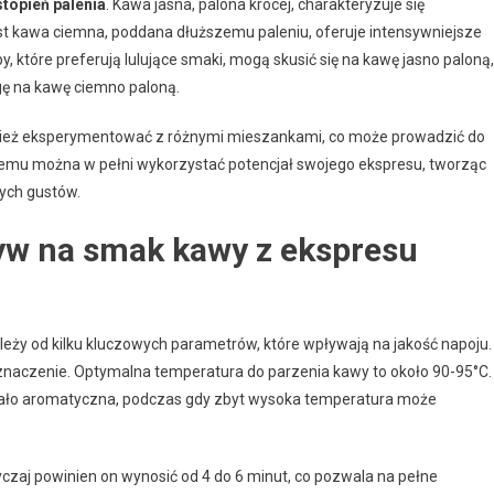
stopień palenia
. Kawa jasna, palona krócej, charakteryzuje się
t kawa ciemna, poddana dłuższemu paleniu, oferuje intensywniejsze
 które preferują lulujące smaki, mogą skusić się na kawę jasno paloną,
gę na kawę ciemno paloną.
nież eksperymentować z różnymi mieszankami, co może prowadzić do
temu można w pełni wykorzystać potencjał swojego ekspresu, tworząc
zych gustów.
yw na smak kawy z ekspresu
y od kilku kluczowych parametrów, które wpływają na jakość napoju.
aczenie. Optymalna temperatura do parzenia kawy to około 90-95°C.
 mało aromatyczna, podczas gdy zbyt wysoka temperatura może
czaj powinien on wynosić od 4 do 6 minut, co pozwala na pełne