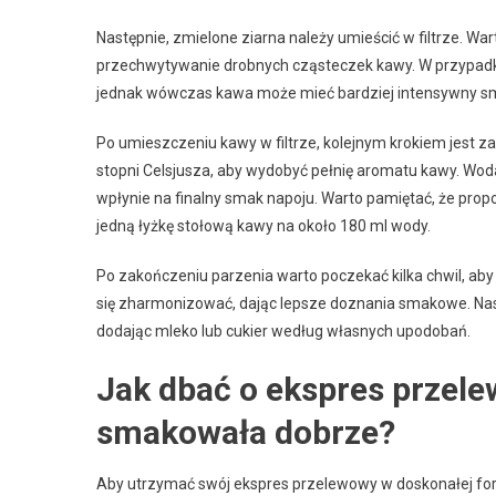
Następnie, zmielone ziarna należy umieścić w filtrze. Wa
przechwytywanie drobnych cząsteczek kawy. W przypadk
jednak wówczas kawa może mieć bardziej intensywny s
Po umieszczeniu kawy w filtrze, kolejnym krokiem jest za
stopni Celsjusza, aby wydobyć pełnię aromatu kawy. Wo
wpłynie na finalny smak napoju. Warto pamiętać, że prop
jedną łyżkę stołową kawy na około 180 ml wody.
Po zakończeniu parzenia warto poczekać kilka chwil, ab
się zharmonizować, dając lepsze doznania smakowe. Nas
dodając mleko lub cukier według własnych upodobań.
Jak dbać o ekspres przel
smakowała dobrze?
Aby utrzymać swój ekspres przelewowy w doskonałej form