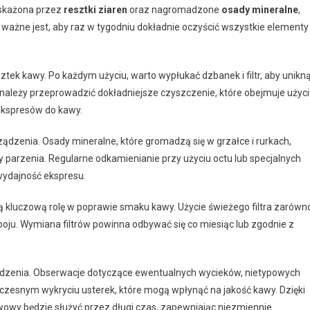
 skażona przez
resztki ziaren
oraz nagromadzone
osady mineralne
,
ważne jest, aby raz w tygodniu dokładnie oczyścić wszystkie elementy
tek kawy. Po każdym użyciu, warto wypłukać dzbanek i filtr, aby unikn
, należy przeprowadzić dokładniejsze czyszczenie, które obejmuje użyc
ekspresów do kawy.
dzenia. Osady mineralne, które gromadzą się w grzałce i rurkach,
arzenia. Regularne odkamienianie przy użyciu octu lub specjalnych
wydajność ekspresu.
ą kluczową rolę w poprawie smaku kawy. Użycie świeżego filtra zarówn
poju. Wymiana filtrów powinna odbywać się co miesiąc lub zgodnie z
ządzenia. Obserwacje dotyczące ewentualnych wycieków, nietypowych
snym wykryciu usterek, które mogą wpłynąć na jakość kawy. Dzięki
owy będzie służyć przez długi czas, zapewniając niezmiennie