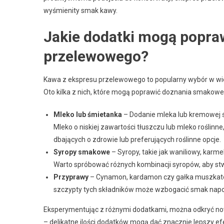
wyśmienity smak kawy.
Jakie dodatki mogą popra
przelewowego?
Kawa z ekspresu przelewowego to popularny wybór w w
Oto kilka z nich, które mogą poprawić doznania smakowe
Mleko lub śmietanka
– Dodanie mleka lub kremowej śm
Mleko o niskiej zawartości tłuszczu lub mleko roślinn
dbających o zdrowie lub preferujących roślinne opcje.
Syropy smakowe
– Syropy, takie jak waniliowy, ka
Warto spróbować różnych kombinacji syropów, aby stw
Przyprawy
– Cynamon, kardamon czy gałka muszkatoł
szczypty tych składników może wzbogacić smak napo
Eksperymentując z różnymi dodatkami, można odkryć no
– delikatne ilości dodatków mogą dać znacznie lepszy ef