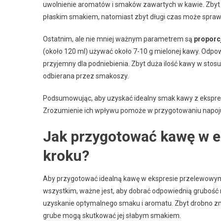
uwolnienie aromatów i smaków zawartych w kawie. Zbyt k
płaskim smakiem, natomiast zbyt długi czas może sprawi
Ostatnim, ale nie mniej ważnym parametrem są
proporc
(około 120 ml) używać około 7-10 g mielonej kawy. Odp
przyjemny dla podniebienia. Zbyt duża ilość kawy w stos
odbierana przez smakoszy.
Podsumowując, aby uzyskać idealny smak kawy z ekspr
Zrozumienie ich wpływu pomoże w przygotowaniu napoj
Jak przygotować kawę w e
kroku?
Aby przygotować idealną kawę w ekspresie przelewowym
wszystkim, ważne jest, aby dobrać odpowiednią grubość m
uzyskanie optymalnego smaku i aromatu. Zbyt drobno zm
grube mogą skutkować jej słabym smakiem.