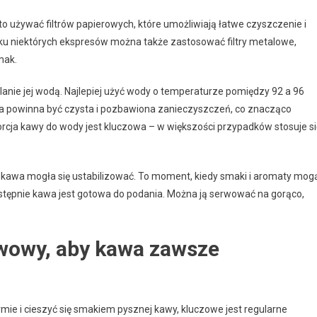
rto używać filtrów papierowych, które umożliwiają łatwe czyszczenie i
u niektórych ekspresów można także zastosować filtry metalowe,
mak.
lanie jej wodą. Najlepiej użyć wody o temperaturze pomiędzy 92 a 96
da powinna być czysta i pozbawiona zanieczyszczeń, co znacząco
orcja kawy do wody jest kluczowa – w większości przypadków stosuje si
y kawa mogła się ustabilizować. To moment, kiedy smaki i aromaty mog
tępnie kawa jest gotowa do podania. Można ją serwować na gorąco,
ewowy, aby kawa zawsze
ie i cieszyć się smakiem pysznej kawy, kluczowe jest regularne