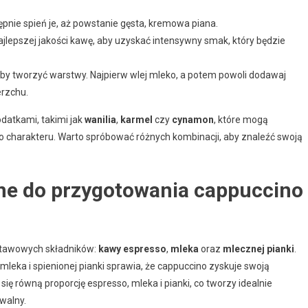
pnie spień je, aż powstanie gęsta, kremowa piana.
ajlepszej jakości kawę, aby uzyskać intensywny smak, który będzie
 aby tworzyć warstwy. Najpierw wlej mleko, a potem powoli dodawaj
erzchu.
atkami, takimi jak
wanilia
,
karmel
czy
cynamon
, które mogą
 charakteru. Warto spróbować różnych kombinacji, aby znaleźć swoją
bne do przygotowania cappuccino 
dstawowych składników:
kawy espresso
,
mleka
oraz
mlecznej pianki
.
leka i spienionej pianki sprawia, że cappuccino zyskuje swoją
ę równą proporcję espresso, mleka i pianki, co tworzy idealnie
walny.