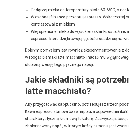
Podgrzej mleko do temperatury około 60-65°C, a nastę
W osobnej filiżance przygotuj espresso. Wykorzystaj n
kontrastował z mlekiem.
Wlej spienione mleko do wysokiej szklanki, ostrożnie,
espresso, które dzięki swojej gęstości osadzi się na wi
Dobrym pomysłem jest również eksperymentowanie z dod
wzbogacić smak latte macchiato i nadać mu wyjątkowego
ulubioną wersję tego pysznego napoju.
Jakie składniki są potrze
latte macchiato?
Aby przygotować
cappuccino
, potrzebujesz trzech po
Kawa espresso stanowi bazę napoju, a odpowiednia ilość m
charakterystyczną kremową teksturę. Zazwyczaj stosuje si
zbalansowany napój, w którym każdy składnik jest wyczu