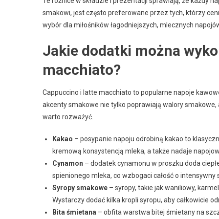
Te różnice w składzie i prezentacji sprawiają, że każdy 
smakowi, jest często preferowane przez tych, którzy cen
wybór dla miłośników łagodniejszych, mlecznych napojó
Jakie dodatki można wykor
macchiato?
Cappuccino i latte macchiato to popularne napoje kawo
akcenty smakowe nie tylko poprawiają walory smakowe, al
warto rozważyć.
Kakao
– posypanie napoju odrobiną kakao to klasyczn
kremową konsystencją mleka, a także nadaje napojowi
Cynamon
– dodatek cynamonu w proszku doda ciepłe
spienionego mleka, co wzbogaci całość o intensywny
Syropy smakowe
– syropy, takie jak waniliowy, karm
Wystarczy dodać kilka kropli syropu, aby całkowicie o
Bita śmietana
– obfita warstwa bitej śmietany na szcz