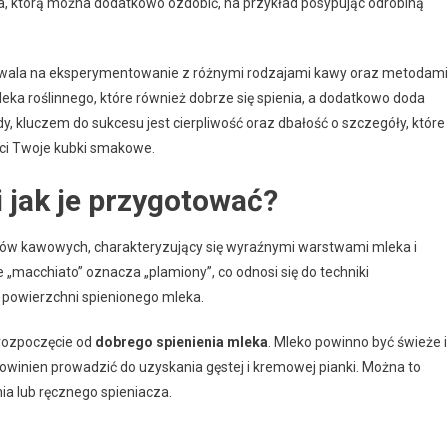
a, którą można dodatkowo ozdobić, na przykład posypując odrobiną
ala na eksperymentowanie z różnymi rodzajami kawy oraz metodami
ka roślinnego, które również dobrze się spienia, a dodatkowo doda
y, kluczem do sukcesu jest cierpliwość oraz dbałość o szczegóły, które
ci Twoje kubki smakowe.
i jak je przygotować?
ojów kawowych, charakteryzujący się wyraźnymi warstwami mleka i
 „macchiato” oznacza „plamiony”, co odnosi się do techniki
a powierzchni spienionego mleka.
 rozpoczęcie od
dobrego spienienia mleka
. Mleko powinno być świeże i
powinien prowadzić do uzyskania gęstej i kremowej pianki. Można to
ia lub ręcznego spieniacza.