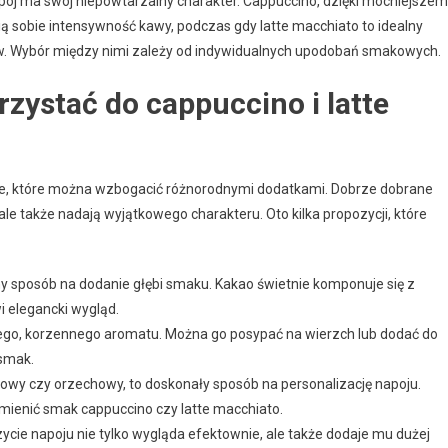
napój ma swój niepowtarzalny charakter. Cappuccino, dzięki mocniejsze
ią sobie intensywność kawy, podczas gdy latte macchiato to idealny
w. Wybór między nimi zależy od indywidualnych upodobań smakowych.
zystać do cappuccino i latte
we, które można wzbogacić różnorodnymi dodatkami. Dobrze dobrane
e także nadają wyjątkowego charakteru. Oto kilka propozycji, które
y sposób na dodanie głębi smaku. Kakao świetnie komponuje się z
 elegancki wygląd.
go, korzennego aromatu. Można go posypać na wierzch lub dodać do
 smak.
elowy czy orzechowy, to doskonały sposób na personalizację napoju.
dmienić smak cappuccino czy latte macchiato.
ycie napoju nie tylko wygląda efektownie, ale także dodaje mu dużej