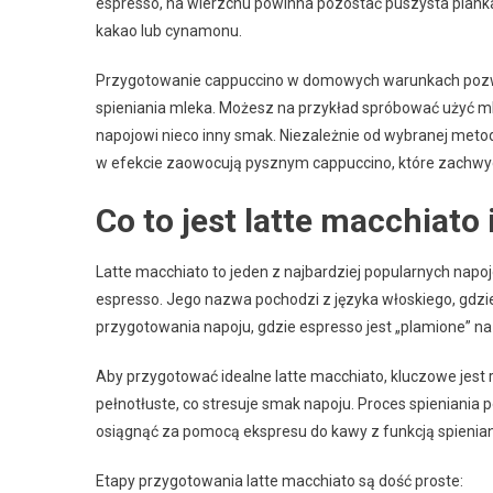
espresso, na wierzchu powinna pozostać puszysta piank
kakao lub cynamonu.
Przygotowanie cappuccino w domowych warunkach pozw
spieniania mleka. Możesz na przykład spróbować użyć mle
napojowi nieco inny smak. Niezależnie od wybranej metod
w efekcie zaowocują pysznym cappuccino, które zachwy
Co to jest latte macchiato 
Latte macchiato to jeden z najbardziej popularnych nap
espresso. Jego nazwa pochodzi z języka włoskiego, gdzie
przygotowania napoju, gdzie espresso jest „plamione” n
Aby przygotować idealne latte macchiato, kluczowe jest
pełnotłuste, co stresuje smak napoju. Proces spieniania 
osiągnąć za pomocą ekspresu do kawy z funkcją spienian
Etapy przygotowania latte macchiato są dość proste: