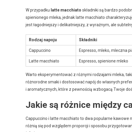
W przypadku
latte macchiato
składniki są bardzo podobne
spienionego mleka, jednak latte macchiato charakteryzuje
jest łagodniejszy i delikatniejszy, z wyraźnym, ale sub
Rodzaj napoju
Składniki
Cappuccino
Espresso, mleko, mleczna p
Latte macchiato
Espresso, spienione mleko
Warto eksperymentować z różnymi rodzajami mleka, tak
różnorodne smaki i dostosować napój do własnych prefe
i aromatycznych, które z pewnością wzbogacą Twoje doś
Jakie są różnice między c
Cappuccino i latte macchiato to dwa popularne kawowe na
różnią się pod względem proporcji i sposobu przygotowani