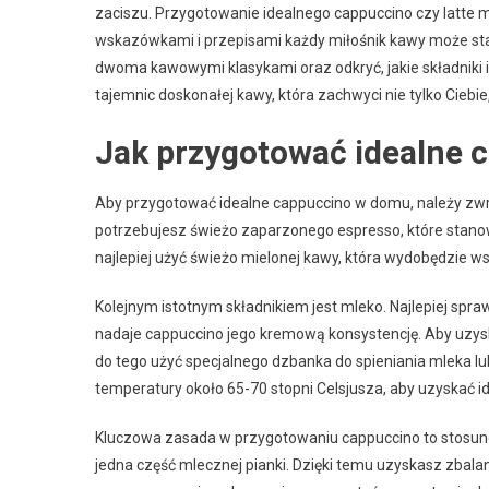
zaciszu. Przygotowanie idealnego cappuccino czy latte
wskazówkami i przepisami każdy miłośnik kawy może stać
dwoma kawowymi klasykami oraz odkryć, jakie składniki 
tajemnic doskonałej kawy, która zachwyci nie tylko Ciebie
Jak przygotować idealne
Aby przygotować idealne cappuccino w domu, należy zwr
potrzebujesz świeżo zaparzonego espresso, które stano
najlepiej użyć świeżo mielonej kawy, która wydobędzie w
Kolejnym istotnym składnikiem jest mleko. Najlepiej sprawd
nadaje cappuccino jego kremową konsystencję. Aby uzys
do tego użyć specjalnego dzbanka do spieniania mleka 
temperatury około 65-70 stopni Celsjusza, aby uzyskać i
Kluczowa zasada w przygotowaniu cappuccino to stosunek
jedna część mlecznej pianki. Dzięki temu uzyskasz zbal