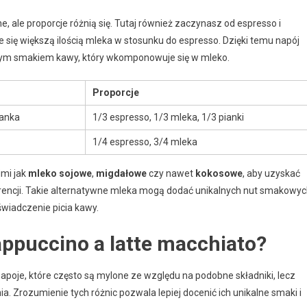
, ale proporcje różnią się. Tutaj również zaczynasz od espresso i
 się większą ilością mleka w stosunku do espresso. Dzięki temu napój
telnym smakiem kawy, który wkomponowuje się w mleko.
Proporcje
ianka
1/3 espresso, 1/3 mleka, 1/3 pianki
1/4 espresso, 3/4 mleka
imi jak
mleko sojowe
,
migdałowe
czy nawet
kokosowe
, aby uzyskać
rencji. Takie alternatywne mleka mogą dodać unikalnych nut smakowy
wiadczenie picia kawy.
appuccino a latte macchiato?
poje, które często są mylone ze względu na podobne składniki, lecz
a. Zrozumienie tych różnic pozwala lepiej docenić ich unikalne smaki i