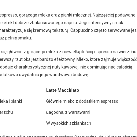
espresso, gorącego mleka oraz pianki mlecznej. Najczęściej podawane
daje efekt dobrze zbalansowanego napoju. Jego intensywny smak
 charakteryzuje się kremową teksturą. Cappuccino często serwowane jes
az pełnię smaku.
się głównie z gorącego mleka z niewielką ilością espresso na wierzchu
ierwszy rzut oka jest bardzo efektowny. Mleko, które zajmuje większoś
o dodaje charakterystycznej nuty kawowej, nie dominując nad całością.
 dodatkowo uwydatnia jego warstwową budowę.
Latte Macchiato
eka i pianki
Głównie mleko z dodatkiem espresso
ierzchu
Łagodna, z warstwami
W wysokich szklankach