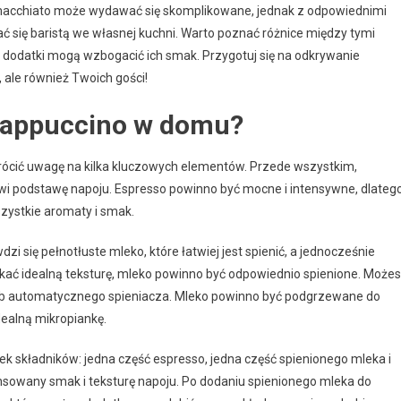
 macchiato może wydawać się skomplikowane, jednak z odpowiednimi
 się baristą we własnej kuchni. Warto poznać różnice między tymi
i dodatki mogą wzbogacić ich smak. Przygotuj się na odkrywanie
, ale również Twoich gości!
 cappuccino w domu?
ócić uwagę na kilka kluczowych elementów. Przede wszystkim,
wi podstawę napoju. Espresso powinno być mocne i intensywne, dlateg
szystkie aromaty i smak.
zi się pełnotłuste mleko, które łatwiej jest spienić, a jednocześnie
kać idealną teksturę, mleko powinno być odpowiednio spienione. Może
lub automatycznego spieniacza. Mleko powinno być podgrzewane do
dealną mikropiankę.
 składników: jedna część espresso, jedna część spienionego mleka i
ansowany smak i teksturę napoju. Po dodaniu spienionego mleka do