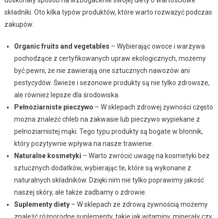
doskonały sposób na wzbogacenie swojej diety o wartościowe
składniki. Oto kilka typów produktów, które warto rozważyć podczas
zakupów.
Organic fruits and vegetables
– Wybierając owoce i warzywa
pochodzące z certyfikowanych upraw ekologicznych, możemy
być pewni, że nie zawierają one sztucznych nawozów ani
pestycydów. Świeże i sezonowe produkty są nie tylko zdrowsze,
ale również lepsze dla środowiska.
Pełnoziarniste pieczywo
– W sklepach zdrowej żywności często
można znaleźć chleb na zakwasie lub pieczywo wypiekane z
pełnoziarnistej mąki. Tego typu produkty są bogate w błonnik,
który pozytywnie wpływa na nasze trawienie.
Naturalne kosmetyki
– Warto zwrócić uwagę na kosmetyki bez
sztucznych dodatków, wybierając te, które są wykonane z
naturalnych składników. Dzięki nim nie tylko poprawimy jakość
naszej skóry, ale także zadbamy o zdrowie.
Suplementy diety
– W sklepach ze zdrową żywnością możemy
znaleźć różnorodne suplementy, takie jak witaminy, minerały czy