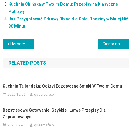
Kuchnia Chińska w Twoim Domu: Przepisy na Klasyczne
Potrawy
Jak Przygotować Zdrowy Obiad dla Całej Rodziny w Mniej Niż
30 Minut
Nawigacja
Herbaty ziołowe: dobroczynne właściwości i zastosowanie
Ciasto na zimno z galaretek – Pyszne i efektowne ciasto bez konieczności pieczenia
wpisu
RELATED POSTS
Kuchnia Tajlandzka: Odkryj Egzotyczne Smaki W Twoim Domu
2020-12-06
queercafe.pl
Bezstresowe Gotowanie: Szybkie I Łatwe Przepisy Dla
Zapracowanych
2020-07-26
queercafe.pl