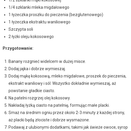
1/2 szklanki mąki kokosowej
1/4 szklanki mleka migdałowego
1 łyżeczka proszku do pieczenia (bezglutenowego)
1 łyżeczka ekstraktu waniliowego
Szczypta soli
2 łyżki oleju kokosowego
Przygotowanie:
Banany rozgnieć widelcem w dużej misce.
Dodaj jajka i dobrze wymieszaj.
Dodaj mąkę kokosową, mleko migdałowe, proszek do pieczenia,
ekstrakt waniliowy i sól. Wszystko dokładnie wymieszaj, aż
powstanie gładkie ciasto.
Na patelni rozgrzej olej kokosowy.
Nakładaj łyżką ciasto na patelnię, formując małe placki.
Smaż na średnim ogniu przez około 2-3 minuty z każdej strony,
aż placki będą złociste i dobrze wysmażone.
Podawaj z ulubionymi dodatkami, takimi jak świeże owoce, syrop