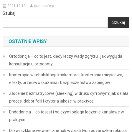
2021-12-13
queercafe.pl
Szukaj
Szukaj
OSTATNIE WPISY
Ortodoncja – co to jest, kiedy leczy wady zgryzu i jak wygląda
konsultacja u ortodonty
Krioterapia w rehabilitacji: kriokomora i krioterapia miejscowa,
efekty, przeciwwskazania i bezpieczeństwo zabiegów
Złocenie bezmatrycowe (sleeking) w druku cyfrowym: jak działa
proces, dobór folii i kryteria jakości w praktyce
Endodoncja – co to jest i na czym polega leczenie kanałowe w
praktyce
Drzwi szklane wewnętrzne: jak wybrać typ, rodzaj szkła i okucia