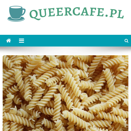
Skip
to
content
queercafe.pl