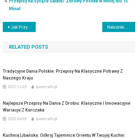
Przepisy na Sycące Sałatki: Zdrowy Posiłek w Mniej Niż 15
Minut
Nawigacja
Jak Przygotować Idealną Sałatkę na Grilla? Praktyczny Przewodnik
Naleśniki z Białym Serem: Tradycja w Nowym Wydaniu
wpisu
RELATED POSTS
Tradycyjne Dania Polskie: Przepisy Na Klasyczne Potrawy Z
Naszego Kraju
2021-12-03
queercafe.pl
Najlepsze Przepisy Na Dania Z Drobiu: Klasyczne I Innowacyjne
Wariacje Z Kurczaka
2022-04-09
queercafe.pl
Kuchnia Libańska: Odkryj Tajemnice Orientu W Twojej Kuchni