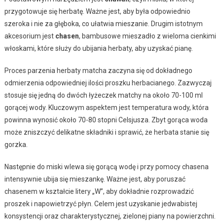
przygotowuje się herbatę. Ważne jest, aby była odpowiednio
szeroka i nie za głęboka, co ułatwia mieszanie. Drugim istotnym
akcesorium jest
chasen
, bambusowe mieszadło z wieloma cienkimi
włoskami, które służy do ubijania herbaty, aby uzyskać pianę.
Proces parzenia herbaty matcha zaczyna się od dokładnego
odmierzenia odpowiedniej ilości proszku herbacianego. Zazwyczaj
stosuje się jedną do dwóch łyżeczek matchy na około 70-100 ml
gorącej wody. Kluczowym aspektem jest temperatura wody, która
powinna wynosić około 70-80 stopni Celsjusza. Zbyt gorąca woda
może zniszczyć delikatne składniki i sprawić, że herbata stanie się
gorzka.
Następnie do miski wlewa się gorącą wodę i przy pomocy chasena
intensywnie ubija się mieszankę. Ważne jest, aby poruszać
chasenem w kształcie litery „W”, aby dokładnie rozprowadzić
proszek i napowietrzyć płyn. Celem jest uzyskanie jedwabistej
konsystencji oraz charakterystycznej, zielonej piany na powierzchni.