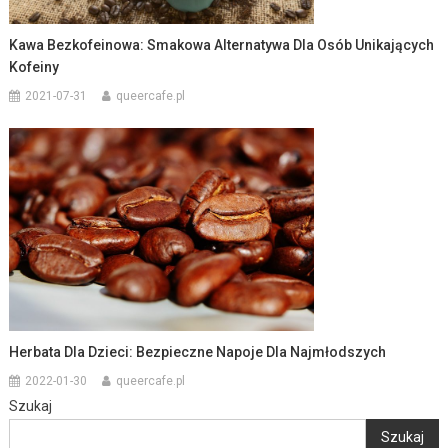
Kawa Bezkofeinowa: Smakowa Alternatywa Dla Osób Unikających
Kofeiny
2021-07-31
queercafe.pl
Herbata Dla Dzieci: Bezpieczne Napoje Dla Najmłodszych
2022-01-30
queercafe.pl
Szukaj
Szukaj