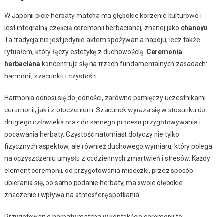
W Japonii picie herbaty matcha ma głębokie korzenie kulturowe i
jest integralną częścią ceremonii herbacianej, znanej jako
chanoyu
.
Ta tradycja nie jest jedynie aktem spożywania napoju, lecz także
rytuałem, który łączy estetykę z duchowością.
Ceremonia
herbaciana
koncentruje się na trzech fundamentalnych zasadach:
harmonii, szacunku i czystości.
Harmonia odnosi się do jedności, zarówno pomiędzy uczestnikami
ceremonii, jak i z otoczeniem. Szacunek wyraża się w stosunku do
drugiego człowieka oraz do samego procesu przygotowywania i
podawania herbaty. Czystość natomiast dotyczy nie tylko
fizycznych aspektów, ale również duchowego wymiaru, który polega
na oczyszczeniu umysłu z codziennych zmartwień i stresów. Każdy
element ceremonii, od przygotowania miseczki, przez sposób
ubierania się, po samo podanie herbaty, ma swoje głębokie
znaczenie i wpływa na atmosferę spotkania.
Przygotowanie herbaty matcha w kontekście ceremonii to