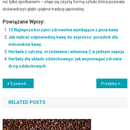
niż tylko spotkaniem – staje się czystą formą sztuki, która pozwala
doświadczyć głębi i piękna tradycji japońskiej.
Powiązane Wpisy:
13 Najlepsze korzyści zdrowotne wynikające z picia kawy
Jak wybrać odpowiednią kawę do espresso: poradnik dla
miłośników kawy
Herbata z cytryną: orzeźwienie i witamina C w jednym napoju
Herbaty dla układu oddechowego: jak wspomagać zdrowie
dróg oddechowych
Nawigacja
5 powodów, dla których powinieneś kupić kawę online
Przepisy na proste dania z kurczaka: szybkie i smaczne rozwiązania
wpisu
RELATED POSTS