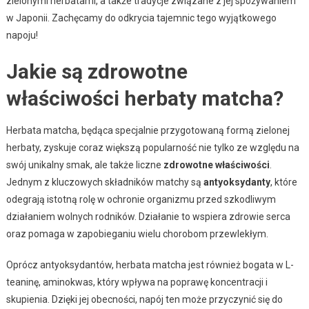
zielonymi herbatami, a także tradycje związane z jej spożywaniem
w Japonii. Zachęcamy do odkrycia tajemnic tego wyjątkowego
napoju!
Jakie są zdrowotne
właściwości herbaty matcha?
Herbata matcha, będąca specjalnie przygotowaną formą zielonej
herbaty, zyskuje coraz większą popularność nie tylko ze względu na
swój unikalny smak, ale także liczne
zdrowotne właściwości
.
Jednym z kluczowych składników matchy są
antyoksydanty
, które
odegrają istotną rolę w ochronie organizmu przed szkodliwym
działaniem wolnych rodników. Działanie to wspiera zdrowie serca
oraz pomaga w zapobieganiu wielu chorobom przewlekłym.
Oprócz antyoksydantów, herbata matcha jest również bogata w L-
teaninę, aminokwas, który wpływa na poprawę koncentracji i
skupienia. Dzięki jej obecności, napój ten może przyczynić się do