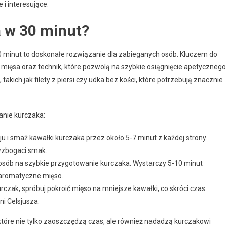
i interesujące.
 w 30 minut?
 minut to doskonałe rozwiązanie dla zabieganych osób. Kluczem do
ięsa oraz technik, które pozwolą na szybkie osiągnięcie apetycznego
akich jak filety z piersi czy udka bez kości, które potrzebują znacznie
anie kurczaka:
ju i smaż kawałki kurczaka przez około 5-7 minut z każdej strony.
wzbogaci smak.
sposób na szybkie przygotowanie kurczaka. Wystarczy 5-10 minut
 aromatyczne mięso.
rczak, spróbuj pokroić mięso na mniejsze kawałki, co skróci czas
i Celsjusza.
które nie tylko zaoszczędzą czas, ale również nadadzą kurczakowi