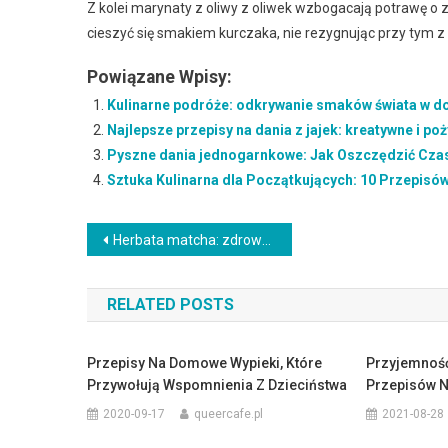
Z kolei marynaty z oliwy z oliwek wzbogacają potrawę o
cieszyć się smakiem kurczaka, nie rezygnując przy tym z 
Powiązane Wpisy:
Kulinarne podróże: odkrywanie smaków świata w 
Najlepsze przepisy na dania z jajek: kreatywne i poż
Pyszne dania jednogarnkowe: Jak Oszczędzić Czas 
Sztuka Kulinarna dla Początkujących: 10 Przepisó
Nawigacja
Herbata matcha: zdrowe właściwości i tradycja japońskiego parzenia
wpisu
RELATED POSTS
Przepisy Na Domowe Wypieki, Które
Przyjemność
Przywołują Wspomnienia Z Dzieciństwa
Przepisów N
2020-09-17
queercafe.pl
2021-08-28