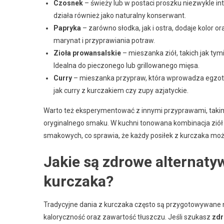
Czosnek
– świeży lub w postaci proszku niezwykle 
działa również jako naturalny konserwant.
Papryka
– zarówno słodka, jak i ostra, dodaje kolor
marynat i przyprawiania potraw.
Zioła prowansalskie
– mieszanka ziół, takich jak tym
Idealna do pieczonego lub grillowanego mięsa.
Curry
– mieszanka przypraw, która wprowadza egzoty
jak curry z kurczakiem czy zupy azjatyckie.
Warto też eksperymentować z innymi przyprawami, takim
oryginalnego smaku. W kuchni tonowana kombinacja ziół 
smakowych, co sprawia, że każdy posiłek z kurczaka może
Jakie są zdrowe alternaty
kurczaka?
Tradycyjne dania z kurczaka często są przygotowywane
kaloryczność oraz zawartość tłuszczu. Jeśli szukasz
zdr