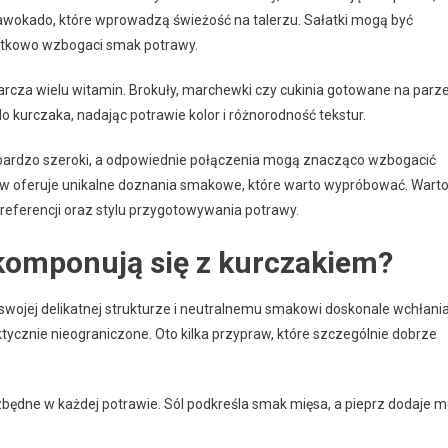
zy awokado, które wprowadzą świeżość na talerzu. Sałatki mogą być
datkowo wzbogaci smak potrawy.
arcza wielu witamin. Brokuły, marchewki czy cukinia gotowane na parz
 kurczaka, nadając potrawie kolor i różnorodność tekstur.
bardzo szeroki, a odpowiednie połączenia mogą znacząco wzbogacić
w oferuje unikalne doznania smakowe, które warto wypróbować. Wart
ferencji oraz stylu przygotowywania potrawy.
 komponują się z kurczakiem?
i swojej delikatnej strukturze i neutralnemu smakowi doskonale wchłani
tycznie nieograniczone. Oto kilka przypraw, które szczególnie dobrze
będne w każdej potrawie. Sól podkreśla smak mięsa, a pieprz dodaje 