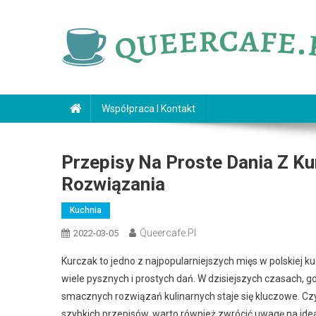
Skip
to
content
queercafe.pl
Współpraca I Kontakt
Przepisy Na Proste Dania Z Ku
Rozwiązania
Kuchnia
Queercafe.pl
2022-03-05
Kurczak to jedno z najpopularniejszych mięs w polskiej 
wiele pysznych i prostych dań. W dzisiejszych czasach, g
smacznych rozwiązań kulinarnych staje się kluczowe. Cz
szybkich przepisów, warto również zwrócić uwagę na idea