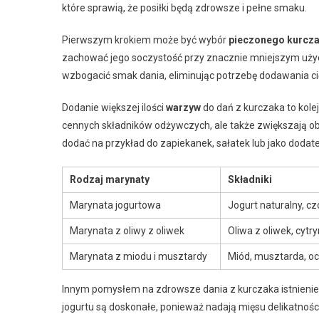
które sprawią, że posiłki będą zdrowsze i pełne smaku.
Pierwszym krokiem może być wybór
pieczonego kurcz
zachować jego soczystość przy znacznie mniejszym użyci
wzbogacić smak dania, eliminując potrzebę dodawania ci
Dodanie większej ilości
warzyw
do dań z kurczaka to kole
cennych składników odżywczych, ale także zwiększają obj
dodać na przykład do zapiekanek, sałatek lub jako dodat
Rodzaj marynaty
Składniki
Marynata jogurtowa
Jogurt naturalny, c
Marynata z oliwy z oliwek
Oliwa z oliwek, cytry
Marynata z miodu i musztardy
Miód, musztarda, oc
Innym pomysłem na zdrowsze dania z kurczaka istnien
jogurtu są doskonałe, ponieważ nadają mięsu delikatności 