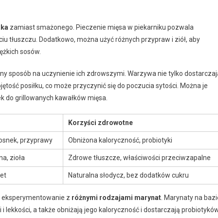
aka
zamiast smażonego. Pieczenie mięsa w piekarniku pozwala
u tłuszczu. Dodatkowo, można użyć różnych przypraw i ziół, aby
ężkich sosów.
jny sposób na uczynienie ich zdrowszymi. Warzywa nie tylko dostarczaj
ętość posiłku, co może przyczynić się do poczucia sytości. Można je
ek do grillowanych kawałków mięsa.
Korzyści zdrowotne
zosnek, przyprawy
Obniżona kaloryczność, probiotyki
na, zioła
Zdrowe tłuszcze, właściwości przeciwzapalne
et
Naturalna słodycz, bez dodatków cukru
ie eksperymentowanie z
różnymi rodzajami marynat
. Marynaty na bazi
i lekkości, a także obniżają jego kaloryczność i dostarczają probiotyków