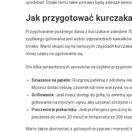
upodobań. Dzięki temu takie potrawy będą zawsze świeże 
Jak przygotować kurczaka
Przygotowanie pysznego dania z kurczaka w zaledwie 30
szybkiego gotowania jest wybór odpowiednich kawałków m
smaku. Warto skupić się na cieńszych częściach kurczaka, t
mniej czasu na ugotowanie się.
Oto kilka sprawdzonych sposobów na szybkie przygotow
Smażenie na patelni:
Rozgrzej patelnię z odrobiną ole
Możesz dodać cebulę, czosnek lub inne warzywa, co 
Grillowanie:
Jeśli masz dostęp do grilla, to świetny 
grillowania na mocnym ogniu, aby uzyskać soczyste i
Pieczenie w piekarniku:
Jeśli preferujesz pieczony ku
pieczenia do około 20 minut w temperaturze 200 stopn
Warto także skorzystać z gotowych przypraw i marynat, 