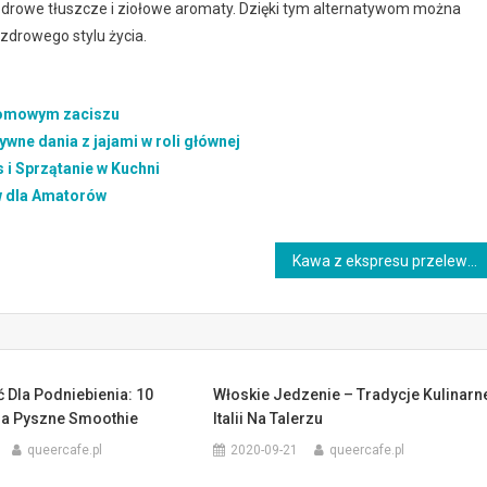
 zdrowe tłuszcze i ziołowe aromaty. Dzięki tym alternatywom można
zdrowego stylu życia.
domowym zaciszu
ywne dania z jajami w roli głównej
i Sprzątanie w Kuchni
w dla Amatorów
Kawa z ekspresu przelewowego: jak uzyskać idealny smak i aromat
 Dla Podniebienia: 10
Włoskie Jedzenie – Tradycje Kulinarn
a Pyszne Smoothie
Italii Na Talerzu
queercafe.pl
2020-09-21
queercafe.pl