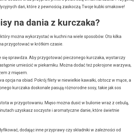
radycyjnych dań, które z pewnością zaskoczą Twoje kubki smakowe!
isy na dania z kurczaka?
, który można wykorzystać w kuchni na wiele sposobów. Oto kilka
na przygotować w krótkim czasie.
e się sprawdza. Aby przygotować pieczonego kurczaka, wystarczy
 następnie umieścić w piekarniku. Można dodać też pokrojone warzywa,
razem z mięsem.
 opcja na obiad. Pokrój filety w niewielkie kawałki, obtocz w mące, a
żonego kurczaka doskonale pasują różnorodne sosy, takie jak sos
stota w przygotowaniu. Mięso można dusić w bulionie wraz z cebulą,
inutach uzyskasz soczyste i aromatyczne danie, które świetnie
yfikować, dodając inne przyprawy czy składniki w zależności od