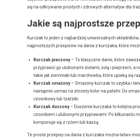
się na odkrywanie prostych i zdrowych alternatyw dla t
Jakie są najprostsze przep
Kurczak to jeden z najbardziej uniwersalnych składników
najprostszych przepisów na dania z kurczaka, które moż
Kurczak pieczony
– To klasyczne danie, które zawsz
przyprawić go ulubionymi ziołami, solą i pieprzem, a
takie jak ziemniaki lub marchewka, które upieką się 
Kurczak smażony
– Smażony kurczak to szybka i łatwa
następnie usmaż na złocisty kolor na patelni. Do sma
czosnkowy lub tzatziki.
Kurczak duszony
– Duszenie kurczaka to kolejna pro
czosnkiem i ulubionymi przyprawami. Po kilkunastu m
komponuje się z ryżem lub kaszą.
Te proste przepisy na dania z kurczaka można łatwo mod