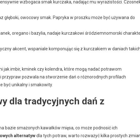
intensywnie wzbogaca smak kurczaka, nadając mu wyrazistości. Czosne
 oraz głęboki, owocowy smak. Papryka w proszku może być używana do
ianek, oregano i bazylia, nadaje kurczakowi śródziemnomorski charakte
czny akcent, wspaniale komponując się z kurczakiem w daniach takic
i jak imbir, kminek czy kolendra, które mogą nadać potrawom
i przypraw pozwala na stworzenie dań o różnorodnych profilach
 być unikalny i smakowity.
wy dla tradycyjnych dań z
 na bazie smażonych kawałków mięsa, co może podnosić ich
owych alternatyw
dla tych potraw, warto rozważyć kilka prostych zmian