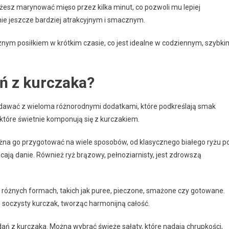
esz marynować mięso przez kilka minut, co pozwoli mu lepiej
ie jeszcze bardziej atrakcyjnym i smacznym.
nym posiłkiem w krótkim czasie, co jest idealne w codziennym, szybki
ań z kurczaka?
podawać z wieloma różnorodnymi dodatkami, które podkreślają smak
, które świetnie komponują się z kurczakiem.
żna go przygotować na wiele sposobów, od klasycznego białego ryżu p
ają danie. Również ryż brązowy, pełnoziarnisty, jest zdrowszą
 różnych formach, takich jak puree, pieczone, smażone czy gotowane.
soczysty kurczak, tworząc harmonijną całość.
dań z kurczaka. Można wybrać świeże sałaty, które nadają chrupkości,