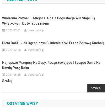
Winiarnia Poznań – Miejsca, Gdzie Degustacja Win Staje Się
Wyjątkowym Doświadczeniem
2022-02-21
queercafe.pl
Dieta DASH: Jak Ograniczyć Ciśnienie Krwi Przez Zdrową Kuchnię
2022-02-16
queercafe.pl
Najlepsze Przepisy Na Zupy: Rozgrzewające I Sycące Dania Na
Każdą Porę Roku
2021-06-25
queercafe.pl
Szukaj
Szukaj
OSTATNIE WPISY