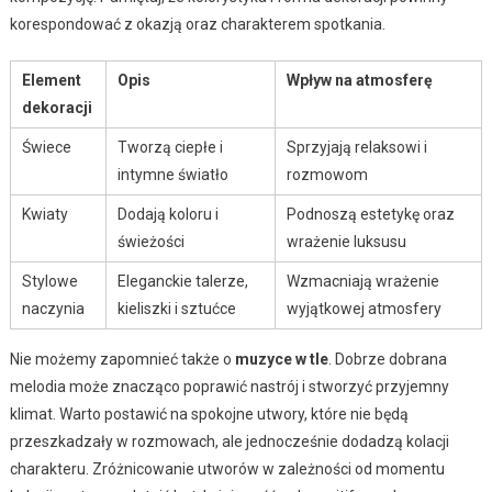
korespondować z okazją oraz charakterem spotkania.
Element
Opis
Wpływ na atmosferę
dekoracji
Świece
Tworzą ciepłe i
Sprzyjają relaksowi i
intymne światło
rozmowom
Kwiaty
Dodają koloru i
Podnoszą estetykę oraz
świeżości
wrażenie luksusu
Stylowe
Eleganckie talerze,
Wzmacniają wrażenie
naczynia
kieliszki i sztućce
wyjątkowej atmosfery
Nie możemy zapomnieć także o
muzyce w tle
. Dobrze dobrana
melodia może znacząco poprawić nastrój i stworzyć przyjemny
klimat. Warto postawić na spokojne utwory, które nie będą
przeszkadzały w rozmowach, ale jednocześnie dodadzą kolacji
charakteru. Zróżnicowanie utworów w zależności od momentu