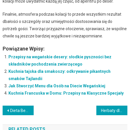
kolacji może uwydatnić każdą jej część, od aperitifu po deser.
Finalnie, atmosfera podczas kolacji to przede wszystkim rezultat
dbałości o szczegóły oraz umiejętności dostosowania się do
potrzeb gości. Tworząc przyjazne otoczenie, sprawiasz, że wspólne
chwile są jeszcze bardziej wyjątkowe i niezapomniane.
Powiązane Wpisy:
Przepisy na wegańskie desery: słodkie pyszności bez
składników pochodzenia zwierzęcego
Kuchnia tajska dla smakoszy: odkrywanie pikantnych
smaków Tajlandii
Jak Stworzyć Menu dla Osób na Diecie Wegańskiej
Kuchnia Francuska w Domu: Przepisy na Klasyczne Specjały
Nawigacja
Dieta Bez Laktozy: Przepisy i Wskazówki dla Osób Nietolerujących Mleka
Herbaty dla układu nerwowego: jak zmniejszyć stres i poprawić nastrój
wpisu
RELATED POSTS