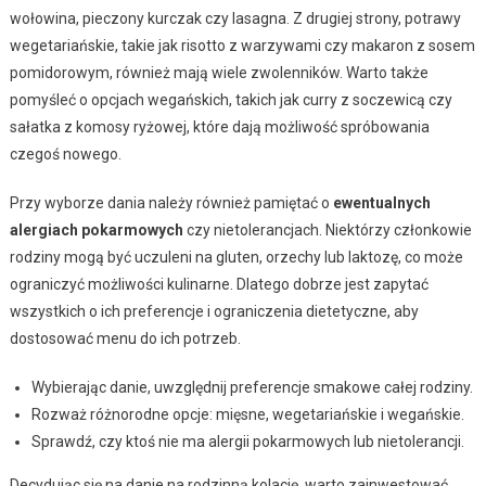
wołowina, pieczony kurczak czy lasagna. Z drugiej strony, potrawy
wegetariańskie, takie jak risotto z warzywami czy makaron z sosem
pomidorowym, również mają wiele zwolenników. Warto także
pomyśleć o opcjach wegańskich, takich jak curry z soczewicą czy
sałatka z komosy ryżowej, które dają możliwość spróbowania
czegoś nowego.
Przy wyborze dania należy również pamiętać o
ewentualnych
alergiach pokarmowych
czy nietolerancjach. Niektórzy członkowie
rodziny mogą być uczuleni na gluten, orzechy lub laktozę, co może
ograniczyć możliwości kulinarne. Dlatego dobrze jest zapytać
wszystkich o ich preferencje i ograniczenia dietetyczne, aby
dostosować menu do ich potrzeb.
Wybierając danie, uwzględnij preferencje smakowe całej rodziny.
Rozważ różnorodne opcje: mięsne, wegetariańskie i wegańskie.
Sprawdź, czy ktoś nie ma alergii pokarmowych lub nietolerancji.
Decydując się na danie na rodzinną kolację, warto zainwestować