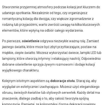
Stworzenie przyjemnej atmosfery podczas kolacji jest kluczem do
udanego spotkania. Niezależnie od tego, czy organizujesz
romantyczną kolację dla dwojga, czy większe zgromadzenie z
rodziną lub przyjaciółmi, warto zwrócić uwagę na kilka kluczowych
elementów, które wpłyną na odbiór całego wydarzenia.
Po pierwsze,
oświetlenie
odgrywa niezwykle ważną rolę. Zamiast
jasnego światła, które może być zbyt przytłaczające, postaw na
miękkie, ciepłe światło. Możesz wykorzystać świece, lampki LED lub
lampiony, które stworzą intymny i relaksujący nastrój. Odpowiednio
dobrane oświetlenie sprzyja żywym rozmowom i dodaje kolacji
wyjątkowego charakteru.
Kolejnym istotnym aspektem są
dekoracje stołu
. Staraj się, aby
wyglądał on estetycznie i zachęcająco. Możesz użyć eleganckiego
obrusu, świeżych kwiatów lub stylowych serwetek. Każdy detal ma
znaczenie, dlatego zadbaj o to, aby całość tworzyła spójną
kompozycję. Pamiętaj, że kolorystyka i forma dekoracji powinny