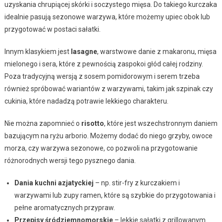
uzyskania chrupiącej skórki i soczystego mięsa. Do takiego kurczaka
idealnie pasują sezonowe warzywa, które możemy upiec obok lub
przygotować w postaci sałatki.
Innym klasykiem jest
lasagne
, warstwowe danie z makaronu, mięsa
mielonego i sera, które z pewnością zaspokoi głód całej rodziny.
Poza tradycyjną wersją z sosem pomidorowym i serem trzeba
również spróbować wariantów z warzywami, takim jak szpinak czy
cukinia, które nadadzą potrawie lekkiego charakteru.
Nie można zapomnieć o
risotto
, które jest wszechstronnym daniem
bazującym na ryżu arborio. Możemy dodać do niego grzyby, owoce
morza, czy warzywa sezonowe, co pozwoli na przygotowanie
różnorodnych wersji tego pysznego dania.
Dania kuchni azjatyckiej
– np. stir-fry z kurczakiem i
warzywami lub zupy ramen, które są szybkie do przygotowania i
pełne aromatycznych przypraw.
Przepisy śródziemnomorskie
– lekkie sałatki z grillowanym