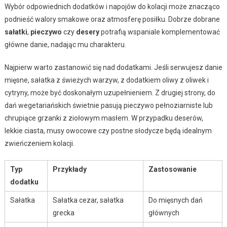
Wybór odpowiednich dodatków i napojów do kolacji może znacząco
podnieść walory smakowe oraz atmosferę posiłku. Dobrze dobrane
sałatki
,
pieczywo
czy
desery
potrafią wspaniale komplementować
główne danie, nadając mu charakteru.
Najpierw warto zastanowić się nad dodatkami. Jeśli serwujesz danie
mięsne, sałatka z świeżych warzyw, z dodatkiem oliwy z oliwek i
cytryny, może być doskonałym uzupełnieniem. Z drugiej strony, do
dań wegetariańskich świetnie pasują pieczywo pełnoziarniste lub
chrupiące grzanki z ziołowym masłem. W przypadku deserów,
lekkie ciasta, musy owocowe czy postne słodycze będą idealnym
zwieńczeniem kolacji.
Typ
Przykłady
Zastosowanie
dodatku
Sałatka
Sałatka cezar, sałatka
Do mięsnych dań
grecka
głównych