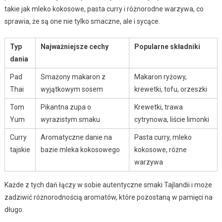
takie jak mleko kokosowe, pasta curry i różnorodne warzywa, co
sprawia, że są one nie tylko smaczne, ale i sycące.
Typ
Najważniejsze cechy
Popularne składniki
dania
Pad
Smażony makaron z
Makaron ryżowy,
Thai
wyjątkowym sosem
krewetki, tofu, orzeszki
Tom
Pikantna zupa o
Krewetki, trawa
Yum
wyrazistym smaku
cytrynowa, liście limonki
Curry
Aromatyczne danie na
Pasta curry, mleko
tajskie
bazie mleka kokosowego
kokosowe, różne
warzywa
Każde z tych dań łączy w sobie autentyczne smaki Tajlandii i może
zadziwić różnorodnością aromatów, które pozostaną w pamięci na
długo.