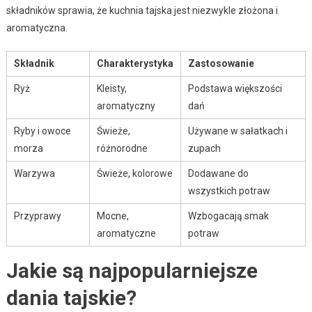
składników sprawia, że kuchnia tajska jest niezwykle złożona i
aromatyczna.
Składnik
Charakterystyka
Zastosowanie
Ryż
Kleisty,
Podstawa większości
aromatyczny
dań
Ryby i owoce
Świeże,
Używane w sałatkach i
morza
różnorodne
zupach
Warzywa
Świeże, kolorowe
Dodawane do
wszystkich potraw
Przyprawy
Mocne,
Wzbogacają smak
aromatyczne
potraw
Jakie są najpopularniejsze
dania tajskie?