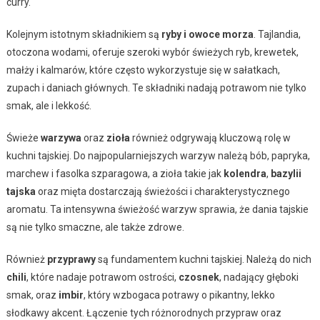
curry.
Kolejnym istotnym składnikiem są
ryby i owoce morza
. Tajlandia,
otoczona wodami, oferuje szeroki wybór świeżych ryb, krewetek,
małży i kalmarów, które często wykorzystuje się w sałatkach,
zupach i daniach głównych. Te składniki nadają potrawom nie tylko
smak, ale i lekkość.
Świeże
warzywa
oraz
zioła
również odgrywają kluczową rolę w
kuchni tajskiej. Do najpopularniejszych warzyw należą bób, papryka,
marchew i fasolka szparagowa, a zioła takie jak
kolendra
,
bazylii
tajska
oraz mięta dostarczają świeżości i charakterystycznego
aromatu. Ta intensywna świeżość warzyw sprawia, że dania tajskie
są nie tylko smaczne, ale także zdrowe.
Również
przyprawy
są fundamentem kuchni tajskiej. Należą do nich
chili
, które nadaje potrawom ostrości,
czosnek
, nadający głęboki
smak, oraz
imbir
, który wzbogaca potrawy o pikantny, lekko
słodkawy akcent. Łączenie tych różnorodnych przypraw oraz