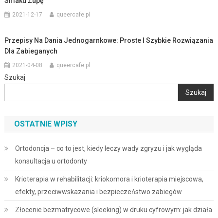
Smaku Zupę
2021-12-17
queercafe.pl
Przepisy Na Dania Jednogarnkowe: Proste I Szybkie Rozwiązania
Dla Zabieganych
2021-04-08
queercafe.pl
Szukaj
Szukaj
OSTATNIE WPISY
Ortodoncja – co to jest, kiedy leczy wady zgryzu i jak wygląda
konsultacja u ortodonty
Krioterapia w rehabilitacji: kriokomora i krioterapia miejscowa,
efekty, przeciwwskazania i bezpieczeństwo zabiegów
Złocenie bezmatrycowe (sleeking) w druku cyfrowym: jak działa