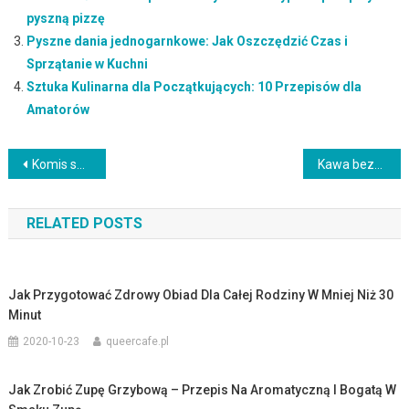
pyszną pizzę
Pyszne dania jednogarnkowe: Jak Oszczędzić Czas i
Sprzątanie w Kuchni
Sztuka Kulinarna dla Początkujących: 10 Przepisów dla
Amatorów
Nawigacja
Komis sukien ślubnych Rybnik – Gdzie znaleźć piękną suknię ślubną w przystępnej cenie?
Kawa bezkofeinowa a ciąża: czy można pić kawę w okresie ciąży?
wpisu
RELATED POSTS
Jak Przygotować Zdrowy Obiad Dla Całej Rodziny W Mniej Niż 30
Minut
2020-10-23
queercafe.pl
Jak Zrobić Zupę Grzybową – Przepis Na Aromatyczną I Bogatą W