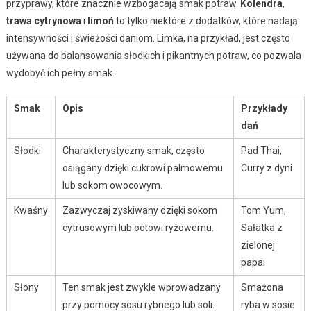
przyprawy, które znacznie wzbogacają smak potraw.
Kolendra
,
trawa cytrynowa
i
limoń
to tylko niektóre z dodatków, które nadają
intensywności i świeżości daniom. Limka, na przykład, jest często
używana do balansowania słodkich i pikantnych potraw, co pozwala
wydobyć ich pełny smak.
Smak
Opis
Przykłady
dań
Słodki
Charakterystyczny smak, często
Pad Thai,
osiągany dzięki cukrowi palmowemu
Curry z dyni
lub sokom owocowym.
Kwaśny
Zazwyczaj zyskiwany dzięki sokom
Tom Yum,
cytrusowym lub octowi ryżowemu.
Sałatka z
zielonej
papai
Słony
Ten smak jest zwykle wprowadzany
Smażona
przy pomocy sosu rybnego lub soli.
ryba w sosie