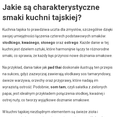
Jakie są charakterystyczne
smaki kuchni tajskiej?
Kuchnia tajska to prawdziwa uczta dla zmysłów, szczególnie dzięki
swojej umiejętności łączenia czterech podstawowych smaków:
słodkiego
,
kwaśnego
,
słonego
oraz
ostrego
. Każde danie w tej
kuchni jest dziełem sztuki, które harmonijnie łączy te różnorodne
smaki, co sprawia, że każdy kęs przynosi nowe doznania smakowe.
Na przykład, dania takie jak
pad thai
doskonale ilustrują ten przepis
na sukces, gdyż zazwyczaj zawierają słodkawy sos tamaryndowy,
świeże warzywa, orzechy oraz przyprawy, które nadają im
wyrazistą ostrość. Podobnie,
som tam
, czyli sałatka z zielonych
papai, jest idealnym przykładem połączenia słodkiej, kwaśnej i
ostrej nuty, co tworzy wyjątkowe doznanie smakowe.
W kuchni tajskiej niezbędnym elementem są świeże zioła i