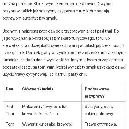
można pominąć. Kluczowym elementem jest również wybór
przypraw, takich jak sos rybny czy pasta curry, które nadają
potrawom autentyczny smak.
Jednym z najprostszych dań do przygotowania jest
pad thai
. Do
jego wykonania potrzebujesz makaronu ryżowego, tofu lub
krewetek, oraz dużej ilości świeżych warzyw, takich jak kiełki fasoli i
szczypiorek. Pamiętaj, aby wszystko podać z orzeszkami ziemnymi
i limonką, co doda danie wyrazistości. Innym łatwym przepisem na
początek jest
zupa tom yum
, której wyrazisty smak uzyskasz dzięki
użyciu trawy cytrynowej, liści kafiru i pasty chili.
Dan
Główne składniki
Podstawowe
przyprawy
Pad
Makaron ryżowy, tofu lub
Sos rybny, ocet,
Thai
krewetki, kiełki fasoli
cukier palmowy
Tom
Wywar z kurczaka, krewetki,
Trawa cytrynowa,