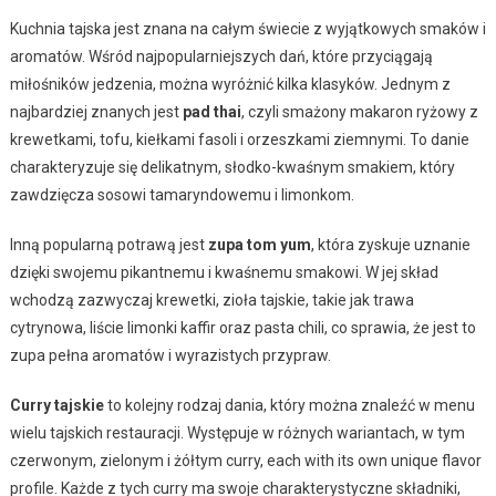
Kuchnia tajska jest znana na całym świecie z wyjątkowych smaków i
aromatów. Wśród najpopularniejszych dań, które przyciągają
miłośników jedzenia, można wyróżnić kilka klasyków. Jednym z
najbardziej znanych jest
pad thai
, czyli smażony makaron ryżowy z
krewetkami, tofu, kiełkami fasoli i orzeszkami ziemnymi. To danie
charakteryzuje się delikatnym, słodko-kwaśnym smakiem, który
zawdzięcza sosowi tamaryndowemu i limonkom.
Inną popularną potrawą jest
zupa tom yum
, która zyskuje uznanie
dzięki swojemu pikantnemu i kwaśnemu smakowi. W jej skład
wchodzą zazwyczaj krewetki, zioła tajskie, takie jak trawa
cytrynowa, liście limonki kaffir oraz pasta chili, co sprawia, że jest to
zupa pełna aromatów i wyrazistych przypraw.
Curry tajskie
to kolejny rodzaj dania, który można znaleźć w menu
wielu tajskich restauracji. Występuje w różnych wariantach, w tym
czerwonym, zielonym i żółtym curry, each with its own unique flavor
profile. Każde z tych curry ma swoje charakterystyczne składniki,