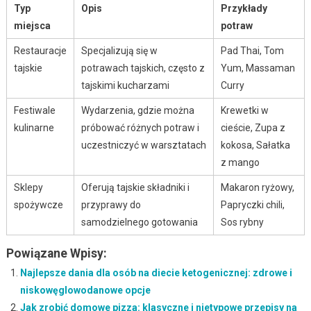
Typ
Opis
Przykłady
miejsca
potraw
Restauracje
Specjalizują się w
Pad Thai, Tom
tajskie
potrawach tajskich, często z
Yum, Massaman
tajskimi kucharzami
Curry
Festiwale
Wydarzenia, gdzie można
Krewetki w
kulinarne
próbować różnych potraw i
cieście, Zupa z
uczestniczyć w warsztatach
kokosa, Sałatka
z mango
Sklepy
Oferują tajskie składniki i
Makaron ryżowy,
spożywcze
przyprawy do
Papryczki chili,
samodzielnego gotowania
Sos rybny
Powiązane Wpisy:
Najlepsze dania dla osób na diecie ketogenicznej: zdrowe i
niskowęglowodanowe opcje
Jak zrobić domowe pizza: klasyczne i nietypowe przepisy na