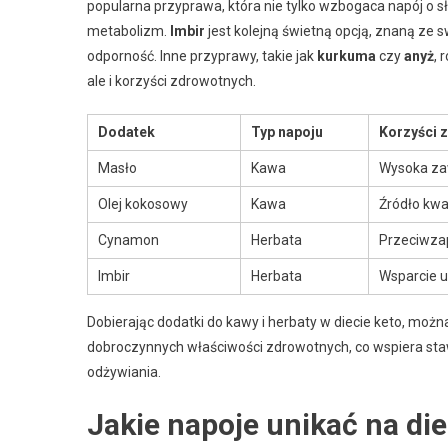
popularna przyprawa, która nie tylko wzbogaca napój o
metabolizm.
Imbir
jest kolejną świetną opcją, znaną ze
odporność. Inne przyprawy, takie jak
kurkuma
czy
anyż
, 
ale i korzyści zdrowotnych.
Dodatek
Typ napoju
Korzyści 
Masło
Kawa
Wysoka za
Olej kokosowy
Kawa
Źródło kwa
Cynamon
Herbata
Przeciwzap
Imbir
Herbata
Wsparcie 
Dobierając dodatki do kawy i herbaty w diecie keto, możn
dobroczynnych właściwości zdrowotnych, co wspiera s
odżywiania.
Jakie napoje unikać na di