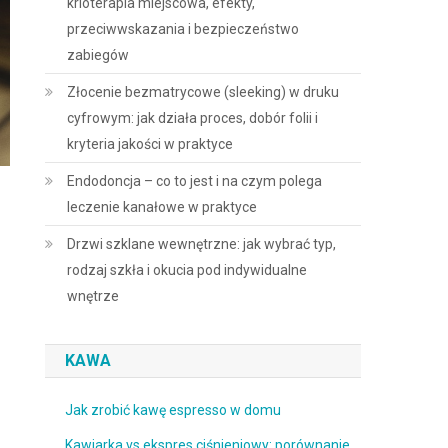
krioterapia miejscowa, efekty,
przeciwwskazania i bezpieczeństwo
zabiegów
Złocenie bezmatrycowe (sleeking) w druku
cyfrowym: jak działa proces, dobór folii i
kryteria jakości w praktyce
Endodoncja – co to jest i na czym polega
leczenie kanałowe w praktyce
Drzwi szklane wewnętrzne: jak wybrać typ,
rodzaj szkła i okucia pod indywidualne
wnętrze
KAWA
Jak zrobić kawę espresso w domu
Kawiarka vs ekspres ciśnieniowy: porównanie