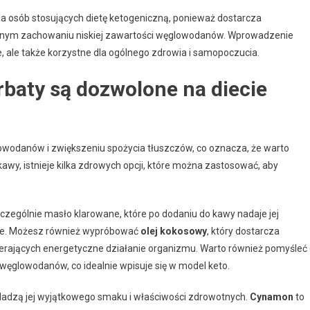
la osób stosujących dietę ketogeniczną, ponieważ dostarcza
esnym zachowaniu niskiej zawartości węglowodanów. Wprowadzenie
, ale także korzystne dla ogólnego zdrowia i samopoczucia.
rbaty są dozwolone na diecie
lowodanów i zwiększeniu spożycia tłuszczów, co oznacza, że warto
wy, istnieje kilka zdrowych opcji, które można zastosować, aby
zczególnie masło klarowane, które po dodaniu do kawy nadaje jej
ze. Możesz również wypróbować
olej kokosowy
, który dostarcza
ierających energetyczne działanie organizmu. Warto również pomyśleć
 węglowodanów, co idealnie wpisuje się w model keto.
 nadadzą jej wyjątkowego smaku i właściwości zdrowotnych.
Cynamon
to