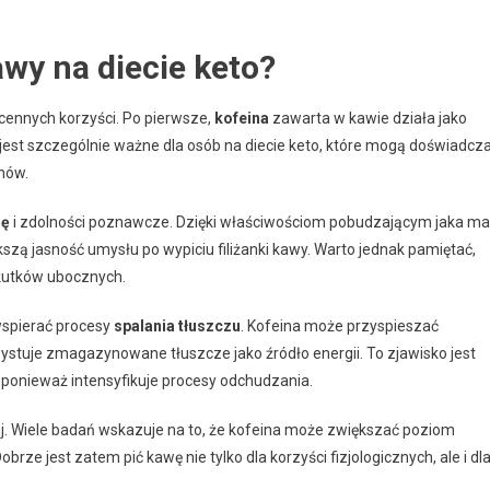
awy na diecie keto?
 cennych korzyści. Po pierwsze,
kofeina
zawarta w kawie działa jako
 jest szczególnie ważne dla osób na diecie keto, które mogą doświadcz
nów.
ję
i zdolności poznawcze. Dzięki właściwościom pobudzającym jaka ma
szą jasność umysłu po wypiciu filiżanki kawy. Warto jednak pamiętać,
skutków ubocznych.
 wspierać procesy
spalania tłuszczu
. Kofeina może przyspieszać
ystuje zmagazynowane tłuszcze jako źródło energii. To zjawisko jest
, ponieważ intensyfikuje procesy odchudzania.
. Wiele badań wskazuje na to, że kofeina może zwiększać poziom
ze jest zatem pić kawę nie tylko dla korzyści fizjologicznych, ale i dl