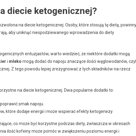
a diecie ketogenicznej?
wolona na diecie ketogenicznej. Osoby, które stosują tę dietę, powinn
erają, aby uniknąć niespodziewanego wprowadzenia do diety
ogenicznych entuzjastów, warto wiedzieć, że niektóre dodatki mogą
ier
i
mleko
mogą dodać do napoju znaczące ilości węglowodanów, czyl
znej. Z tego powodu lepiej zrezygnować z tych składników na rzecz
zystne na diecie ketogenicznej. Dwa popularne dodatki to:
 poprawić smak napoju.
, które dodaje energii i może wspierać efekty ketogenezy.
ające, co może być korzystne podczas diety, zwłaszcza w okresach
nia ilość kofeiny może pomóc w zwiększeniu poziomu energii i