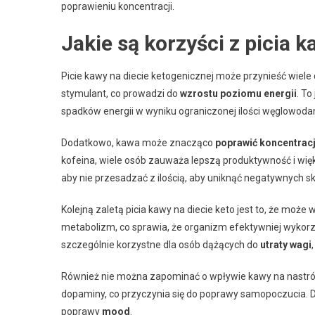
poprawieniu koncentracji.
Jakie są korzyści z picia k
Picie kawy na diecie ketogenicznej może przynieść wiele
stymulant, co prowadzi do
wzrostu poziomu energii
. To
spadków energii w wyniku ograniczonej ilości węglowoda
Dodatkowo, kawa może znacząco
poprawić koncentrac
kofeina, wiele osób zauważa lepszą produktywność i więk
aby nie przesadzać z ilością, aby uniknąć negatywnych 
Kolejną zaletą picia kawy na diecie keto jest to, że może
metabolizm, co sprawia, że organizm efektywniej wykorz
szczególnie korzystne dla osób dążących do
utraty wagi
Również nie można zapominać o wpływie kawy na nastrój
dopaminy, co przyczynia się do poprawy samopoczucia. Dobr
poprawy
mood
.