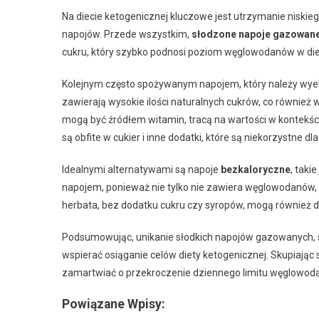
Na diecie ketogenicznej kluczowe jest utrzymanie niski
napojów. Przede wszystkim,
słodzone napoje gazowan
cukru, który szybko podnosi poziom węglowodanów w diecie
Kolejnym często spożywanym napojem, który należy wye
zawierają wysokie ilości naturalnych cukrów, co również
mogą być źródłem witamin, tracą na wartości w kontekśc
są obfite w cukier i inne dodatki, które są niekorzystne dl
Idealnymi alternatywami są napoje
bezkaloryczne
, tak
napojem, ponieważ nie tylko nie zawiera węglowodanów,
herbata, bez dodatku cukru czy syropów, mogą również d
Podsumowując, unikanie słodkich napojów gazowanych
wspierać osiąganie celów diety ketogenicznej. Skupiając 
zamartwiać o przekroczenie dziennego limitu węglowod
Powiązane Wpisy: