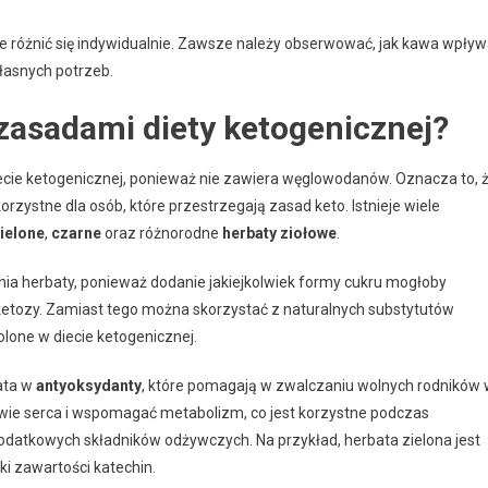
 różnić się indywidualnie. Zawsze należy obserwować, jak kawa wpły
łasnych potrzeb.
 zasadami diety ketogenicznej?
iecie ketogenicznej, ponieważ nie zawiera węglowodanów. Oznacza to, 
orzystne dla osób, które przestrzegają zasad keto. Istnieje wiele
zielone
,
czarne
oraz różnorodne
herbaty ziołowe
.
nia herbaty, ponieważ dodanie jakiejkolwiek formy cukru mogłoby
etozy. Zamiast tego można skorzystać z naturalnych substytutów
wolone w diecie ketogenicznej.
gata w
antyoksydanty
, które pomagają w zwalczaniu wolnych rodników
wie serca i wspomagać metabolizm, co jest korzystne podczas
odatkowych składników odżywczych. Na przykład, herbata zielona jest
i zawartości katechin.