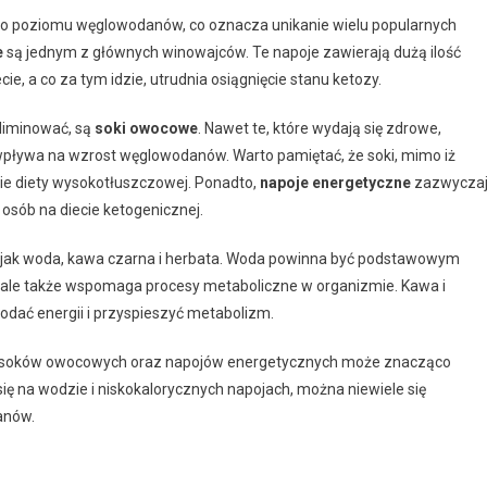
ego poziomu węglowodanów, co oznacza unikanie wielu popularnych
e
są jednym z głównych winowajców. Te napoje zawierają dużą ilość
, a co za tym idzie, utrudnia osiągnięcie stanu ketozy.
liminować, są
soki owocowe
. Nawet te, które wydają się zdrowe,
 wpływa na wzrost węglowodanów. Warto pamiętać, że soki, mimo iż
ie diety wysokotłuszczowej. Ponadto,
napoje energetyczne
zazwycza
a osób na diecie ketogenicznej.
ie jak woda, kawa czarna i herbata. Woda powinna być podstawowym
 ale także wspomaga procesy metaboliczne w organizmie. Kawa i
odać energii i przyspieszyć metabolizm.
, soków owocowych oraz napojów energetycznych może znacząco
się na wodzie i niskokalorycznych napojach, można niewiele się
anów.