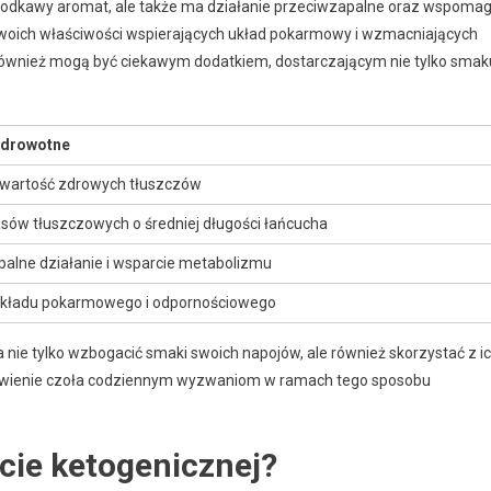
 słodkawy aromat, ale także ma działanie przeciwzapalne oraz wspoma
 swoich właściwości wspierających układ pokarmowy i wzmacniających
również mogą być ciekawym dodatkiem, dostarczającym nie tylko smak
zdrowotne
wartość zdrowych tłuszczów
sów tłuszczowych o średniej długości łańcucha
alne działanie i wsparcie metabolizmu
układu pokarmowego i odpornościowego
a nie tylko wzbogacić smaki swoich napojów, ale również skorzystać z i
tawienie czoła codziennym wyzwaniom w ramach tego sposobu
ecie ketogenicznej?