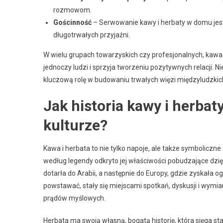
rozmowom.
Gościnność
– Serwowanie kawy i herbaty w domu jes
długotrwałych przyjaźni.
W wielu grupach towarzyskich czy profesjonalnych, kawa i
jednoczy ludzi i sprzyja tworzeniu pozytywnych relacji. 
kluczową rolę w budowaniu trwałych więzi międzyludzkic
Jak historia kawy i herba
kulturze?
Kawa i herbata to nie tylko napoje, ale także symboliczne 
według legendy odkryto jej właściwości pobudzające dz
dotarła do Arabii, a następnie do Europy, gdzie zyskała 
powstawać, stały się miejscami spotkań, dyskusji i wymian
prądów myślowych.
Herbata ma swoją własną, bogatą historię, która sięga st