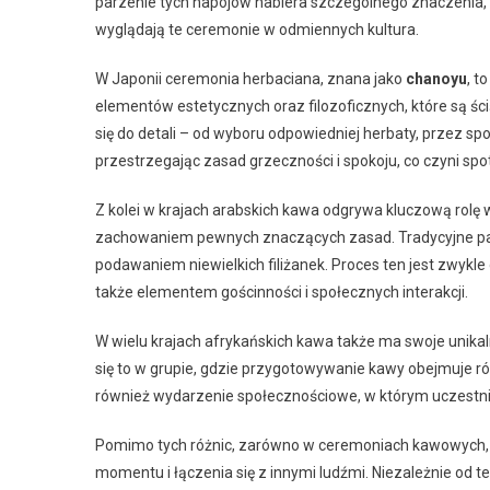
parzenie tych napojów nabiera szczególnego znaczenia, zaró
wyglądają te ceremonie w odmiennych kultura.
W Japonii ceremonia herbaciana, znana jako
chanoyu
, t
elementów estetycznych oraz filozoficznych, które są śc
się do detali – od wyboru odpowiedniej herbaty, przez sp
przestrzegając zasad grzeczności i spokoju, co czyni 
Z kolei w krajach arabskich kawa odgrywa kluczową rolę 
zachowaniem pewnych znaczących zasad. Tradycyjne p
podawaniem niewielkich filiżanek. Proces ten jest zwykle 
także elementem gościnności i społecznych interakcji.
W wielu krajach afrykańskich kawa także ma swoje unika
się to w grupie, gdzie przygotowywanie kawy obejmuje różne
również wydarzenie społecznościowe, w którym uczestnicy
Pomimo tych różnic, zarówno w ceremoniach kawowych, 
momentu i łączenia się z innymi ludźmi. Niezależnie od t