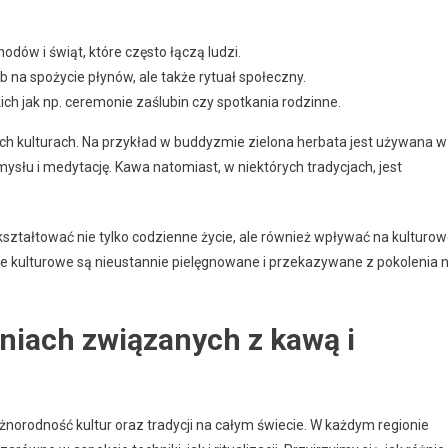
odów i świąt, które często łączą ludzi.
ób na spożycie płynów, ale także rytuał społeczny.
ch jak np. ceremonie zaślubin czy spotkania rodzinne.
ych kulturach. Na przykład w buddyzmie zielona herbata jest używana w
łu i medytację. Kawa natomiast, w niektórych tradycjach, jest
kształtować nie tylko codzienne życie, ale również wpływać na kulturo
cje kulturowe są nieustannie pielęgnowane i przekazywane z pokolenia 
niach związanych z kawą i
norodność kultur oraz tradycji na całym świecie. W każdym regionie