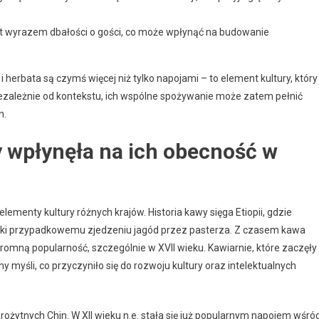
t wyrazem dbałości o gości, co może wpłynąć na budowanie
 herbata są czymś więcej niż tylko napojami – to element kultury, który
Niezależnie od kontekstu, ich wspólne spożywanie może zatem pełnić
h.
ty wpłynęła na ich obecność w
elementy kultury różnych krajów. Historia kawy sięga Etiopii, gdzie
ięki przypadkowemu zjedzeniu jagód przez pasterza. Z czasem kawa
ogromną popularność, szczególnie w XVII wieku. Kawiarnie, które zaczęły
y myśli, co przyczyniło się do rozwoju kultury oraz intelektualnych
arożytnych Chin. W XII wieku n.e. stała się już popularnym napojem wśró