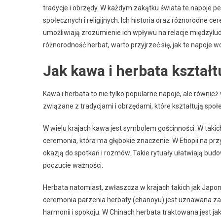
tradycje i obrzędy. W każdym zakątku świata te napoje pe
społecznych i religijnych. Ich historia oraz różnorodne 
umożliwiają zrozumienie ich wpływu na relacje międzylud
różnorodność herbat, warto przyjrzeć się, jak te napoje wc
Jak kawa i herbata kształt
Kawa i herbata to nie tylko popularne napoje, ale również
związane z tradycjami i obrzędami, które kształtują społ
W wielu krajach kawa jest symbolem gościnności. W takich
ceremonia, która ma głębokie znaczenie. W Etiopii na prz
okazją do spotkań i rozmów. Takie rytuały ułatwiają bud
poczucie ważności.
Herbata natomiast, zwłaszcza w krajach takich jak Japoni
ceremonia parzenia herbaty (chanoyu) jest uznawana za s
harmonii i spokoju. W Chinach herbata traktowana jest jako