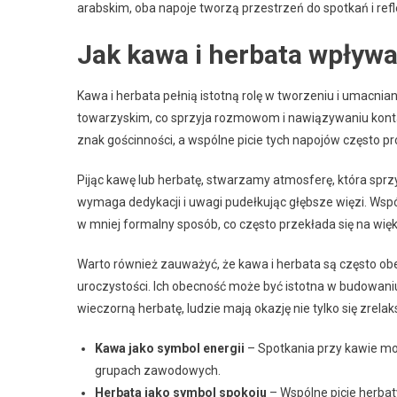
arabskim, oba napoje tworzą przestrzeń do spotkań i refle
Jak kawa i herbata wpływa
Kawa i herbata pełnią istotną rolę w tworzeniu i umacnia
towarzyskim, co sprzyja rozmowom i nawiązywaniu konta
znak gościnności, a wspólne picie tych napojów często p
Pijąc kawę lub herbatę, stwarzamy atmosferę, która sprz
wymaga dedykacji i uwagi pudełkując głębsze więzi. Wsp
w mniej formalny sposób, co często przekłada się na wię
Warto również zauważyć, że kawa i herbata są często o
uroczystości. Ich obecność może być istotna w budowani
wieczorną herbatę, ludzie mają okazję nie tylko się zrel
Kawa jako symbol energii
– Spotkania przy kawie mog
grupach zawodowych.
Herbata jako symbol spokoju
– Wspólne picie herbaty