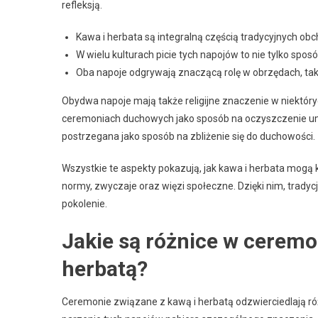
refleksją.
Kawa i herbata są integralną częścią tradycyjnych obch
W wielu kulturach picie tych napojów to nie tylko spos
Oba napoje odgrywają znaczącą rolę w obrzędach, taki
Obydwa napoje mają także religijne znaczenie w niektór
ceremoniach duchowych jako sposób na oczyszczenie umys
postrzegana jako sposób na zbliżenie się do duchowości.
Wszystkie te aspekty pokazują, jak kawa i herbata mogą 
normy, zwyczaje oraz więzi społeczne. Dzięki nim, trady
pokolenie.
Jakie są różnice w ceremo
herbatą?
Ceremonie związane z kawą i herbatą odzwierciedlają róż