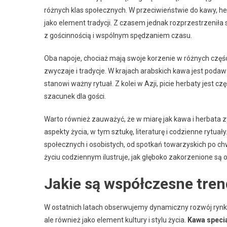
różnych klas społecznych. W przeciwieństwie do kawy, h
jako element tradycji. Z czasem jednak rozprzestrzeniła s
z gościnnością i wspólnym spędzaniem czasu.
Oba napoje, chociaż mają swoje korzenie w różnych części
zwyczaje i tradycje. W krajach arabskich kawa jest podaw
stanowi ważny rytuał. Z kolei w Azji, picie herbaty jest 
szacunek dla gości.
Warto również zauważyć, że w miarę jak kawa i herbata 
aspekty życia, w tym sztukę, literaturę i codzienne rytu
społecznych i osobistych, od spotkań towarzyskich po chwi
życiu codziennym ilustruje, jak głęboko zakorzenione są
Jakie są współczesne tren
W ostatnich latach obserwujemy dynamiczny rozwój rynku k
ale również jako element kultury i stylu życia.
Kawa specia