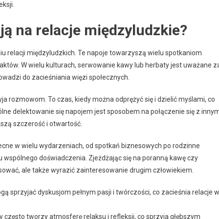
ksji.
ją na relacje międzyludzkie?
niu relacji międzyludzkich. Te napoje towarzyszą wielu spotkaniom
któw. W wielu kulturach, serwowanie kawy lub herbaty jest uważane z
rowadzi do zacieśniania więzi społecznych.
yja rozmowom. To czas, kiedy można odprężyć się i dzielić myślami, co
ólne delektowanie się napojem jest sposobem na połączenie się z innym
kszą szczerość i otwartość.
becne w wielu wydarzeniach, od spotkań biznesowych po rodzinne
u wspólnego doświadczenia. Zjeżdżając się na poranną kawę czy
aksować, ale także wyrazić zainteresowanie drugim człowiekiem.
ą sprzyjać dyskusjom pełnym pasji i twórczości, co zacieśnia relacje 
 często tworzy atmosferę relaksu i refleksji, co sprzyja głębszym