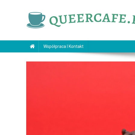
Skip
to
content
queercafe.pl
Współpraca I Kontakt