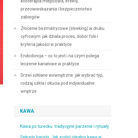
krioterapia miejscowa, efekty,
przeciwwskazania i bezpieczeństwo
zabiegów
Złocenie bezmatrycowe (sleeking) w druku
cyfrowym: jak działa proces, dobór folii i
kryteria jakości w praktyce
Endodoncja – co to jest i na czym polega
leczenie kanałowe w praktyce
Drzwi szklane wewnętrzne: jak wybrać typ,
rodzaj szkła i okucia pod indywidualne
wnętrze
KAWA
Kawa po turecku: tradycyjne parzenie i rytuały
Sekrety baristy: Jak zrobić idealną kawę w