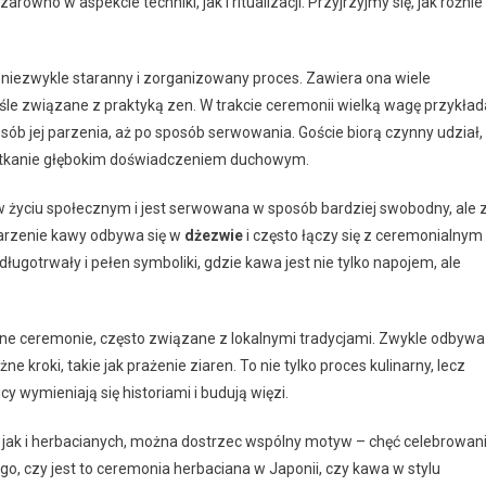
wno w aspekcie techniki, jak i ritualizacji. Przyjrzyjmy się, jak różnie
o niezwykle staranny i zorganizowany proces. Zawiera ona wiele
iśle związane z praktyką zen. W trakcie ceremonii wielką wagę przykład
osób jej parzenia, aż po sposób serwowania. Goście biorą czynny udział,
spotkanie głębokim doświadczeniem duchowym.
w życiu społecznym i jest serwowana w sposób bardziej swobodny, ale 
arzenie kawy odbywa się w
dżezwie
i często łączy się z ceremonialnym
długotrwały i pełen symboliki, gdzie kawa jest nie tylko napojem, ale
lne ceremonie, często związane z lokalnymi tradycjami. Zwykle odbywa
 kroki, takie jak prażenie ziaren. To nie tylko proces kulinarny, lecz
 wymieniają się historiami i budują więzi.
jak i herbacianych, można dostrzec wspólny motyw – chęć celebrowan
ego, czy jest to ceremonia herbaciana w Japonii, czy kawa w stylu