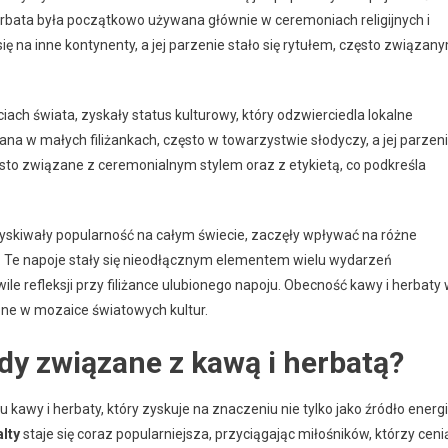
erbata była początkowo używana głównie w ceremoniach religijnych i
ię na inne kontynenty, a jej parzenie stało się rytułem, często związan
ach świata, zyskały status kulturowy, który odzwierciedla lokalne
ana w małych filiżankach, często w towarzystwie słodyczy, a jej parzen
często związane z ceremonialnym stylem oraz z etykietą, co podkreśla
zyskiwały popularność na całym świecie, zaczęły wpływać na różne
ały. Te napoje stały się nieodłącznym elementem wielu wydarzeń
le refleksji przy filiżance ulubionego napoju. Obecność kawy i herbaty
 one w mozaice światowych kultur.
dy związane z kawą i herbatą?
awy i herbaty, który zyskuje na znaczeniu nie tylko jako źródło energii
lty
staje się coraz popularniejsza, przyciągając miłośników, którzy ceni