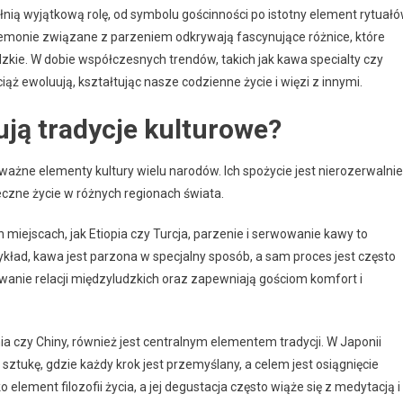
łnią wyjątkową rolę, od symbolu gościnności po istotny element rytuał
ceremonie związane z parzeniem odkrywają fascynujące różnice, które
zkie. W dobie współczesnych trendów, takich jak kawa specialty czy
iąż ewoluują, kształtując nasze codzienne życie i więzi z innymi.
ują tradycje kulturowe?
 ważne elementy kultury wielu narodów. Ich spożycie jest nierozerwalnie
eczne życie w różnych regionach świata.
 miejscach, jak Etiopia czy Turcja, parzenie i serwowanie kawy to
ykład, kawa jest parzona w specjalny sposób, a sam proces jest często
owanie relacji międzyludzkich oraz zapewniają gościom komfort i
a czy Chiny, również jest centralnym elementem tradycji. W Japonii
ztukę, gdzie każdy krok jest przemyślany, a celem jest osiągnięcie
 element filozofii życia, a jej degustacja często wiąże się z medytacją i