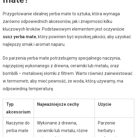
Przygotowanie idealnej yerba mate to sztuka, która wymaga
zarówno odpowiednich akcesoriów, jak i znajomości kilku
kluczowych kroków. Podstawowym elementem jest oczywiście
susz yerba mate
, który powinien być wysokiej jakości, aby uzyskać
najlepszy smak i aromat naparu.
Do parzenia yerba mate potrzebujemy specjalnego naczynia,
najczęściej wykonanego z drewna, ceramiki lub metalu, oraz
bombilli – metalowej słomki z filtrem. Warto również zainwestować
w termometr, aby mieć pewność, że woda, którą używamy, ma
odpowiednią temperaturę.
Typ
Najważniejsze cechy
Użycie
akcesorium
Naczynie do
Wykonane z drewna,
Parzenie
yerba mate
ceramiki lub metalu; różne
herbaty i