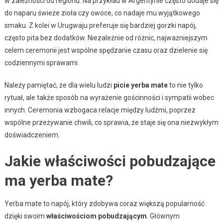
w zależności od regionu. Na przykład w Argentynie często dodaje się
do naparu świeże zioła czy owoce, co nadaje mu wyjątkowego
smaku. Z kolei w Urugwaju preferuje się bardziej gorzki napój,
często pita bez dodatków. Niezależnie od różnic, najważniejszym
celem ceremonii jest wspólne spędzanie czasu oraz dzielenie się
codziennymi sprawami.
Należy pamiętać, że dla wielu ludzi
picie yerba mate
to nie tylko
rytuał, ale także sposób na wyrażenie gościnności i sympatii wobec
innych. Ceremonia wzbogaca relacje między ludźmi, poprzez
wspólne przeżywanie chwili, co sprawia, że staje się ona niezwykłym
doświadczeniem.
Jakie właściwości pobudzające
ma yerba mate?
Yerba mate to napój, który zdobywa coraz większą popularność
dzięki swoim
właściwościom pobudzającym
. Głównym