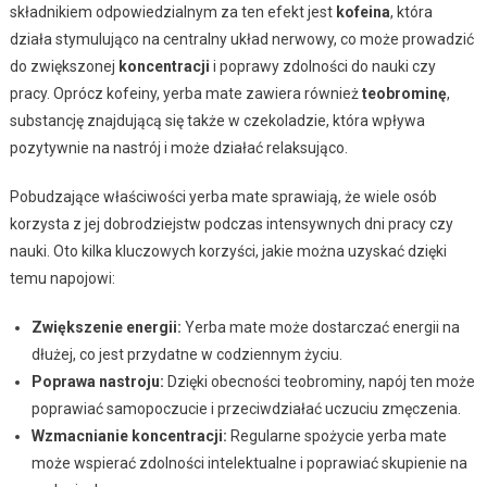
składnikiem odpowiedzialnym za ten efekt jest
kofeina
, która
działa stymulująco na centralny układ nerwowy, co może prowadzić
do zwiększonej
koncentracji
i poprawy zdolności do nauki czy
pracy. Oprócz kofeiny, yerba mate zawiera również
teobrominę
,
substancję znajdującą się także w czekoladzie, która wpływa
pozytywnie na nastrój i może działać relaksująco.
Pobudzające właściwości yerba mate sprawiają, że wiele osób
korzysta z jej dobrodziejstw podczas intensywnych dni pracy czy
nauki. Oto kilka kluczowych korzyści, jakie można uzyskać dzięki
temu napojowi:
Zwiększenie energii:
Yerba mate może dostarczać energii na
dłużej, co jest przydatne w codziennym życiu.
Poprawa nastroju:
Dzięki obecności teobrominy, napój ten może
poprawiać samopoczucie i przeciwdziałać uczuciu zmęczenia.
Wzmacnianie koncentracji:
Regularne spożycie yerba mate
może wspierać zdolności intelektualne i poprawiać skupienie na