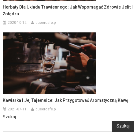
Herbaty Dla Układu Trawiennego: Jak Wspomagać Zdrowie Jelit I
Żołądka
2020-10-12
queercafe.pl
Kawiarka I Jej Tajemnice: Jak Przygotować Aromatyczną Kawę
2021-07-11
queercafe.pl
Szukaj
Szukaj