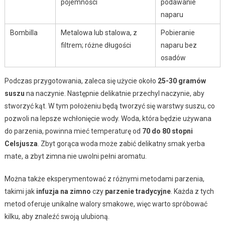
pojemności
podawanie
naparu
Bombilla
Metalowa lub stalowa, z
Pobieranie
filtrem; różne długości
naparu bez
osadów
Podczas przygotowania, zaleca się użycie około
25-30 gramów
suszu
na naczynie. Następnie delikatnie przechyl naczynie, aby
stworzyć kąt. W tym położeniu będą tworzyć się warstwy suszu, co
pozwoli na lepsze wchłonięcie wody. Woda, która będzie używana
do parzenia, powinna mieć temperaturę od
70 do 80 stopni
Celsjusza
. Zbyt gorąca woda może zabić delikatny smak yerba
mate, a zbyt zimna nie uwolni pełni aromatu.
Można także eksperymentować z różnymi metodami parzenia,
takimi jak
infuzja na zimno
czy
parzenie tradycyjne
. Każda z tych
metod oferuje unikalne walory smakowe, więc warto spróbować
kilku, aby znaleźć swoją ulubioną.