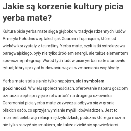
Jakie są korzenie kultury picia
yerba mate?
Kultura picia yerba mate sięga głęboko w tradycje rdzennych ludów
Ameryki Południowej, takich jak Guarani i Tupiniquim, które od
wieków korzystały z tej rośliny. Yerba mate, czyli listki ostrokrzewu
paragwajskiego, były nie tylko źródłem energii, ale także elementem
społecznej integracji. Wśród tych ludów picie yerba mate stanowiło
rytuał, który sprzyjał budowaniu więzi i wzmacnianiu wspólnoty.
Yerba mate stała się nie tylko napojem, ale i
symbolem
gościnności
. W wielu społecznościach, oferowanie naparu gościom
oznacza ciepłe przyjęcie i otwartość na drugiego człowieka.
Ceremoniał picia yerba mate zazwyczaj odbywa się w gronie
bliskich osób, co sprzyja wymianie myśli i doświadczeń. Jest to
moment celebracji relacji międzyludzkich, podczas którego można
nie tylko raczyć się smakiem, ale także dzielić się opowieściami.