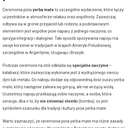
Ceremonia picia
yerba mate
to szczególne wydarzenie, które łączy
uczestników w atmosferze relaksu oraz wspólnoty. Zazwyczaj
odbywa się w gronie przyjaciół lub rodziny, a podstawowym
elementem jest wspólne picie naparu z jednego naczynia, co
sprzyja integracji i dialogowi. Taki sposób spożywania napoju ma
swoje korzenie w tradycjach w krajach Ameryki Południowej,
szczególnie w Argentynie, Urugwaju i Brazylii.
Podczas ceremonii na stół odkłada się
specjalne naczynie
–
kalabasz, które zazwyczaj wykonane jest z wydrążonego owocu
dyni lub metalu. Do naboju dodaje się odpowiednią ilość suszu yerba
mate, który następnie zalewa się gorącą, ale nie wrzącą wodą.
Uczestnicy napoju przekazują sobie naczynie, a osoba, która
serwuje, dba o to, by
nie zmieniać słomki
(bomba), co jest
symbolem szacunku dla tradycji i kultury picia yerba mate.
Warto zaznaczyć, że ceremonia picia yerba mate ma różne zasady