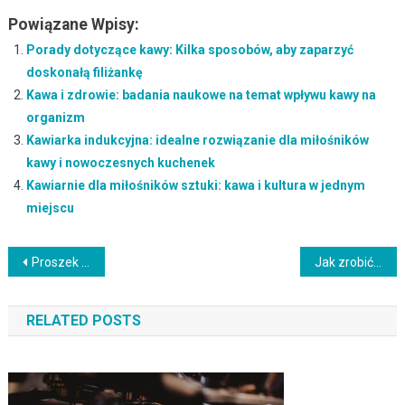
Powiązane Wpisy:
Porady dotyczące kawy: Kilka sposobów, aby zaparzyć
doskonałą filiżankę
Kawa i zdrowie: badania naukowe na temat wpływu kawy na
organizm
Kawiarka indukcyjna: idealne rozwiązanie dla miłośników
kawy i nowoczesnych kuchenek
Kawiarnie dla miłośników sztuki: kawa i kultura w jednym
miejscu
Nawigacja
Proszek na gofry – Jak przygotować pyszne gofry w domu
Jak zrobić idealne naleśniki: klasyczne i nietypowe przepisy na smakowite danie
wpisu
RELATED POSTS