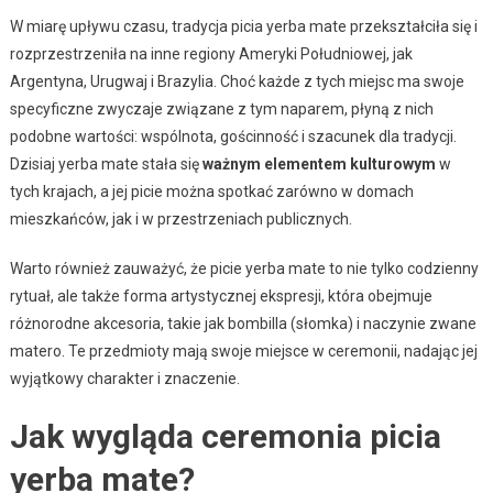
W miarę upływu czasu, tradycja picia yerba mate przekształciła się i
rozprzestrzeniła na inne regiony Ameryki Południowej, jak
Argentyna, Urugwaj i Brazylia. Choć każde z tych miejsc ma swoje
specyficzne zwyczaje związane z tym naparem, płyną z nich
podobne wartości: wspólnota, gościnność i szacunek dla tradycji.
Dzisiaj yerba mate stała się
ważnym elementem kulturowym
w
tych krajach, a jej picie można spotkać zarówno w domach
mieszkańców, jak i w przestrzeniach publicznych.
Warto również zauważyć, że picie yerba mate to nie tylko codzienny
rytuał, ale także forma artystycznej ekspresji, która obejmuje
różnorodne akcesoria, takie jak bombilla (słomka) i naczynie zwane
matero. Te przedmioty mają swoje miejsce w ceremonii, nadając jej
wyjątkowy charakter i znaczenie.
Jak wygląda ceremonia picia
yerba mate?