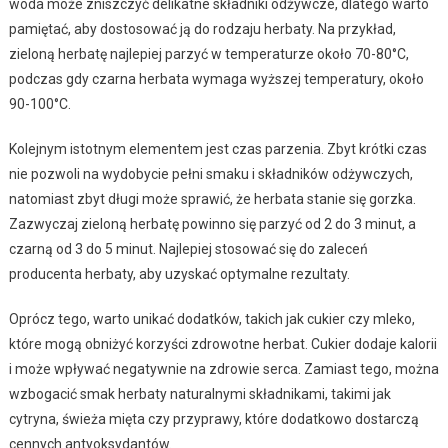
woda może zniszczyć delikatne składniki odżywcze, dlatego warto
pamiętać, aby dostosować ją do rodzaju herbaty. Na przykład,
zieloną herbatę najlepiej parzyć w temperaturze około 70-80°C,
podczas gdy czarna herbata wymaga wyższej temperatury, około
90-100°C.
Kolejnym istotnym elementem jest czas parzenia. Zbyt krótki czas
nie pozwoli na wydobycie pełni smaku i składników odżywczych,
natomiast zbyt długi może sprawić, że herbata stanie się gorzka.
Zazwyczaj zieloną herbatę powinno się parzyć od 2 do 3 minut, a
czarną od 3 do 5 minut. Najlepiej stosować się do zaleceń
producenta herbaty, aby uzyskać optymalne rezultaty.
Oprócz tego, warto unikać dodatków, takich jak cukier czy mleko,
które mogą obniżyć korzyści zdrowotne herbat. Cukier dodaje kalorii
i może wpływać negatywnie na zdrowie serca. Zamiast tego, można
wzbogacić smak herbaty naturalnymi składnikami, takimi jak
cytryna, świeża mięta czy przyprawy, które dodatkowo dostarczą
cennych antyoksydantów.