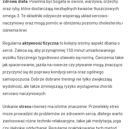
zdrowa dieta
. Powinna być bogata w owoce, warzywa, orzechy
oraz ryby, które dostarczają niezbędnych kwasów tłuszczowych
omega-3. Te składniki odżywcze wspierają układ sercowo-
naczyniowy oraz mogą pomóc w obniżeniu poziomu cholesterolu i
ciśnienia krwi.
Regularna
aktywność fizyczna
to kolejny istotny aspekt dbania o
serce. Zaleca się, aby przynajmniej 150 minut umiarkowanego
wysiłku fizycznego tygodniowo stawało się normą. Ćwiczenia takie
jak spacerowanie, jazda na rowerze czy pływanie mogą znacząco
przyczynić się do poprawy kondycji serca oraz ogólnego
samopoczucia. Dobrze dobrane treningi nie tylko zwiększają
wydolność, ale także zmniejszają ryzyko wystąpienia chorób
sercowo-naczyniowych.
Unikanie
stresu
również ma istotne znaczenie. Przewlekły stres
może prowadzić do problemów ze zdrowiem serca, dlatego warto
zastosować różne techniki relaksacyjne, takie jak medytacja, joga
czy głębokie oddychanie. Regularne praktykowanie tych metod