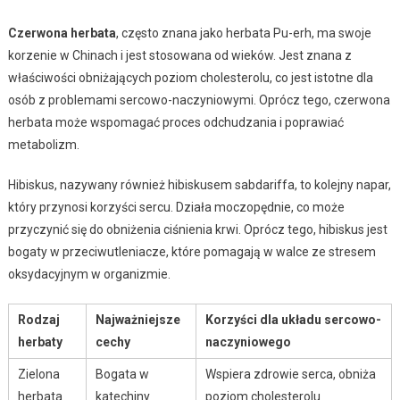
Czerwona herbata
, często znana jako herbata Pu-erh, ma swoje
korzenie w Chinach i jest stosowana od wieków. Jest znana z
właściwości obniżających poziom cholesterolu, co jest istotne dla
osób z problemami sercowo-naczyniowymi. Oprócz tego, czerwona
herbata może wspomagać proces odchudzania i poprawiać
metabolizm.
Hibiskus, nazywany również hibiskusem sabdariffa, to kolejny napar,
który przynosi korzyści sercu. Działa moczopędnie, co może
przyczynić się do obniżenia ciśnienia krwi. Oprócz tego, hibiskus jest
bogaty w przeciwutleniacze, które pomagają w walce ze stresem
oksydacyjnym w organizmie.
Rodzaj
Najważniejsze
Korzyści dla układu sercowo-
herbaty
cechy
naczyniowego
Zielona
Bogata w
Wspiera zdrowie serca, obniża
herbata
katechiny
poziom cholesterolu