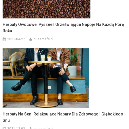
Herbaty Owocowe: Pyszne I Orzeźwiające Napoje Na Każdą Porę
Roku
2021-04-27
queercafe.pl
Herbaty Na Sen: Relaksujące Napary Dla Zdrowego I Głębokiego
Snu
2021-12-03
queercafe.pl