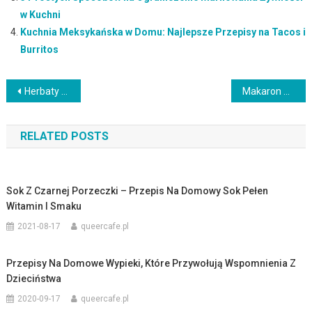
w Kuchni
Kuchnia Meksykańska w Domu: Najlepsze Przepisy na Tacos i
Burritos
Nawigacja
Herbaty dla układu moczowego: naturalne wsparcie dla zdrowia nerek
Makaron nadziewany mięsem mielonym – Pyszny i sycący przepis na danie główne
wpisu
RELATED POSTS
Sok Z Czarnej Porzeczki – Przepis Na Domowy Sok Pełen
Witamin I Smaku
2021-08-17
queercafe.pl
Przepisy Na Domowe Wypieki, Które Przywołują Wspomnienia Z
Dzieciństwa
2020-09-17
queercafe.pl