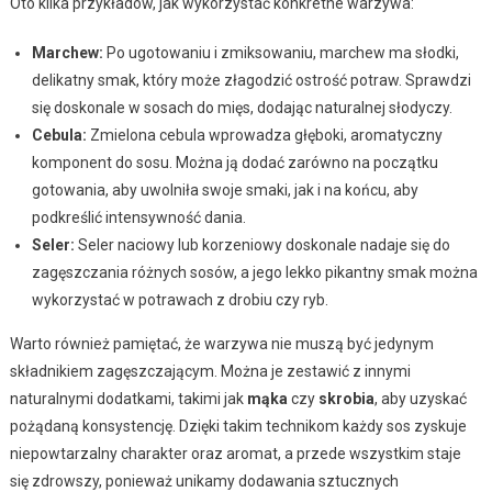
Oto kilka przykładów, jak wykorzystać konkretne warzywa:
Marchew:
Po ugotowaniu i zmiksowaniu, marchew ma słodki,
delikatny smak, który może złagodzić ostrość potraw. Sprawdzi
się doskonale w sosach do mięs, dodając naturalnej słodyczy.
Cebula:
Zmielona cebula wprowadza głęboki, aromatyczny
komponent do sosu. Można ją dodać zarówno na początku
gotowania, aby uwolniła swoje smaki, jak i na końcu, aby
podkreślić intensywność dania.
Seler:
Seler naciowy lub korzeniowy doskonale nadaje się do
zagęszczania różnych sosów, a jego lekko pikantny smak można
wykorzystać w potrawach z drobiu czy ryb.
Warto również pamiętać, że warzywa nie muszą być jedynym
składnikiem zagęszczającym. Można je zestawić z innymi
naturalnymi dodatkami, takimi jak
mąka
czy
skrobia
, aby uzyskać
pożądaną konsystencję. Dzięki takim technikom każdy sos zyskuje
niepowtarzalny charakter oraz aromat, a przede wszystkim staje
się zdrowszy, ponieważ unikamy dodawania sztucznych