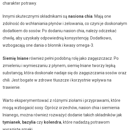
charakter potrawy.
Innymi skutecznymi składnikami są
nasiona chia
. Mają one
zdolność do wchłaniania płynów i żelowania, co czyni je doskonałym
dodatkiem do sosów. Po dodaniu nasion chia, należy odczekać
chwilę, aby uzyskały odpowiednią konsystencję. Dodatkowo,
wzbogacają one dania o błonnik i kwasy omega-3.
Siemię lniane
również pełni podobną rolę jako zagęszczacz. Po
zmieleniu i wymieszaniu z płynem, siemię lniane tworzy lepką
substancję, która doskonale nadaje się do zagęszczania sosów oraz
chili. Jest bogate w zdrowe tłuszcze i korzystnie wpływa na
trawienie.
Warto eksperymentować z różnymi ziołami i przyprawami, które
mogą wzbogacić sosy. Oprócz orzechów, nasion chia i siemienia
lnianego, można również rozważyć dodanie takich składników jak
tymianek
,
bazylia
czy
kolendra
, które nadadzą potrawom
wyraziste smaki.