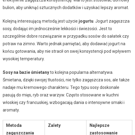
efektywnie zagęszcza konsystencję. Warto jest stosować domowy
bulion, aby uniknąć sztucznych dodatków i uzyskać lepszy aromat.
Kolejną interesującą metodą jest użycie
jogurtu
. Jogurt zagęszcza
sosy, dodając im jednocześnie lekkości i świeżości. Jest to
szczególnie dobre rozwiązanie w przypadku sosów do sałatek czy
potraw na zimno. Warto jednak pamiętać, aby dodawać jogurt na
końcu gotowania, aby nie stracił on swej konsystencji pod wpływem
wysokiej temperatury.
Sosy na bazie śmietany
to kolejna popularna alternatywa.
Śmietana, dzięki swojej tłustości, nie tylko zagęszcza sos, ale także
nadaje mu kremowego charakteru. Tego typu sosy doskonale
pasują do mięs, ryb oraz warzyw. Często stosowane w kuchni
włoskiej czy francuskiej, wzbogacają dania o intensywne smaki i
aromaty.
Metoda
Zalety
Najlepsze
zagęszczania
zastosowanie