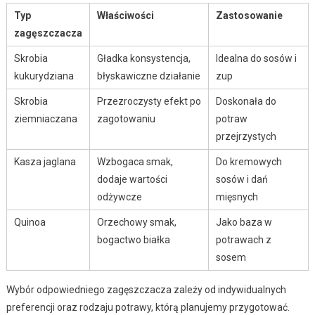
Typ
Właściwości
Zastosowanie
zagęszczacza
Skrobia
Gładka konsystencja,
Idealna do sosów i
kukurydziana
błyskawiczne działanie
zup
Skrobia
Przezroczysty efekt po
Doskonała do
ziemniaczana
zagotowaniu
potraw
przejrzystych
Kasza jaglana
Wzbogaca smak,
Do kremowych
dodaje wartości
sosów i dań
odżywcze
mięsnych
Quinoa
Orzechowy smak,
Jako baza w
bogactwo białka
potrawach z
sosem
Wybór odpowiedniego zagęszczacza zależy od indywidualnych
preferencji oraz rodzaju potrawy, którą planujemy przygotować.