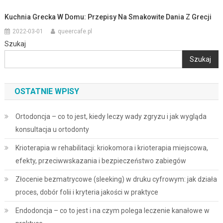
Kuchnia Grecka W Domu: Przepisy Na Smakowite Dania Z Grecji
2022-03-01
queercafe.pl
Szukaj
Szukaj
OSTATNIE WPISY
Ortodoncja – co to jest, kiedy leczy wady zgryzu i jak wygląda
konsultacja u ortodonty
Krioterapia w rehabilitacji: kriokomora i krioterapia miejscowa,
efekty, przeciwwskazania i bezpieczeństwo zabiegów
Złocenie bezmatrycowe (sleeking) w druku cyfrowym: jak działa
proces, dobór folii i kryteria jakości w praktyce
Endodoncja – co to jest i na czym polega leczenie kanałowe w