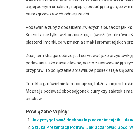
się jej pełnym smakiem, najlepiej podać ją na gorąco w m
na rozgrzewkę w chłodniejsze dni.
Podawanie zupy z dodatkiem świeżych ziół, takich jak
ko
Kolendra nie tylko wzbogaca zupę o świeżość, ale równi
plasterki limonki, co wzmacnia smak i aromat tajskich pr
Zupę tom kha gai dobrze jest serwować jako przystawkę
podawania jako danie główne, warto zaserwować ją z ry
przypraw. To połączenie sprawia, że posiłek staje się bard
Tom kha gai świetnie komponuje się także z innymi tajski
Można ją podawać obok sajgonek, curry czy sałatek z man
smaków.
Powiązane Wpisy:
Jak przygotować doskonałe pieczenie: tajniki uda
Sztuka Prezentacji Potraw: Jak Oczarować Gości 