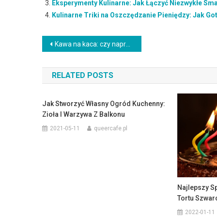
Eksperymenty Kulinarne: Jak Łączyć Niezwykłe Sm
Kulinarne Triki na Oszczędzanie Pieniędzy: Jak Go
Nawigacja
Kawa na kaca: czy naprawdę pomaga złagodzić objawy?
wpisu
RELATED POSTS
Jak Stworzyć Własny Ogród Kuchenny:
Zioła I Warzywa Z Balkonu
2021-05-11
queercafe.pl
Najlepszy S
Tortu Szwar
2022-01-11