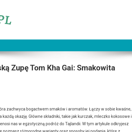
jską Zupę Tom Kha Gai: Smakowita
, która zachwyca bogactwem smaków i aromatów. Łączy w sobie kwaśne,
a każdą okazję. Główne składniki, takie jak kurczak, mleczko kokosowe i
enosi nas w egzotyczną podróż do Tajlandii. W tym artykule odkryjesz
że poznasz różnorodne warianty oraz sposoby jej podania, które z