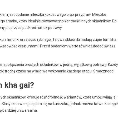
kiem jest dodanie mleczka kokosowego oraz przypraw. Mleczko
go smaku, który idealnie równoważy pikantność innych składników. Do
ny pieprz, co podkreśli smak potrawy.
ku z limonki oraz sosu rybnego. Te dwa składniki nadają zupie tom kha
z, kwasowość oraz umami. Przed podaniem warto również dodać świeżą
em połączenia prostych składników w jedną, wyjątkową potrawę. Każdy
cić trochę czasu na właściwe wykonanie każdego etapu. Smacznego!
m kha gai?
ch składników, oferuje różnorodność wariantów, które umożliwiają jej
 Klasyczna wersja opiera się na kurczaku, jednak można łatwo zastąpi
ę bardziej uniwersalna.