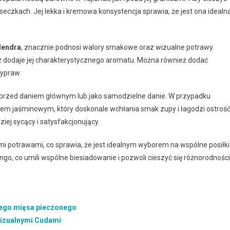
iseczkach. Jej lekka i kremowa konsystencja sprawia, że jest ona idealn
lendra
, znacznie podnosi walory smakowe oraz wizualne potrawy.
eż dodaje jej charakterystycznego aromatu. Można również dodać
zypraw.
 przed daniem głównym lub jako samodzielne danie. W przypadku
żem jaśminowym, który doskonale wchłania smak zupy i łagodzi ostroś
ziej sycący i satysfakcjonujący.
mi potrawami, co sprawia, że jest idealnym wyborem na wspólne posiłki
go, co umili wspólne biesiadowanie i pozwoli cieszyć się różnorodnośc
nego mięsa pieczonego
Wizualnymi Cudami