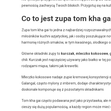
pewnością zachwycą Twoich bliskich. Przygotuj się na kul
Co to jest zupa tom kha ga
Zupa tom kha gai to jedna z najbardziej rozpoznawalnyc
miłośników kuchni azjatyckiej, jak i osoby poszukujące 
harmonię różnych smaków, w tym kwaśnego, słodkiego or
Główne składniki zupy to
kurczak
,
mleczko kokosowe
,
chili. Kurczak jest najczęściej używany jako białko w tej
rodzajami mięsa, takimi jak krewetki.
Mleczko kokosowe nadaje zupie kremowej konsystencji ora
Galangal, często mylony z imbirem, dodaje charakterysty
doskonale komponuje się z pozostałymi składnikami.
Tom kha gai często podawana jest jako przystawka, ale moż
cieszy się dużą popularnością, a każdy region może mieć