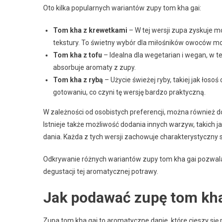
Oto kilka popularnych wariantów zupy tom kha gai:
Tom kha z krewetkami
– W tej wersji zupa zyskuje m
tekstury. To świetny wybór dla miłośników owoców m
Tom kha z tofu
– Idealna dla wegetarian i wegan, w te
absorbuje aromaty z zupy.
Tom kha z rybą
– Użycie świeżej ryby, takiej jak łosoś
gotowaniu, co czyni tę wersję bardzo praktyczną.
W zależności od osobistych preferencji, można również d
Istnieje także możliwość dodania innych warzyw, takich
dania. Każda z tych wersji zachowuje charakterystyczny
Odkrywanie różnych wariantów zupy tom kha gai pozwala 
degustacji tej aromatycznej potrawy.
Jak podawać zupę tom kha
Zupa tom kha gai to aromatyczne danie, które cieszy się p