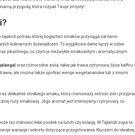
inarną przygodę, która rozpali Twoje zmysły!
i?
h tajskich potraw, której bogactwo smaków przyciąga zarówno
nowych kulinarnych doświadczeń. To wyjątkowe danie łączy w sobie
az pikantnego, co czyni je niezwykle smakowitym i aromatycznym.
galangal
oraz różnorodne zioła, takie jak trawa cytrynowa, liście kaffiru i
 potrawie, ale można także spotkać wersje wegetariańskie lub z innymi
z delikatnie słodkiego smaku, który równoważy ostrość ziół i przypra
cznej nuty smakowej. Jego aromat jest intensywny i cytrynowy, co
e też stanowić lekki posiłek na lunch czy kolację. W Tajlandii zupa ta
 swoje wariacje i sekrety dotyczące przygotowania. Kluczem do idealnej