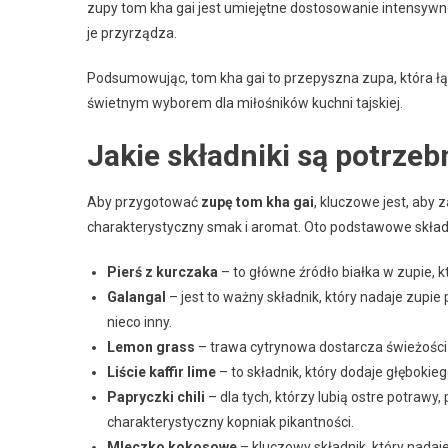
zupy tom kha gai jest umiejętne dostosowanie intensywno
je przyrządza.
Podsumowując, tom kha gai to przepyszna zupa, która łąc
świetnym wyborem dla miłośników kuchni tajskiej.
Jakie składniki są potrze
Aby przygotować
zupę tom kha gai
, kluczowe jest, aby 
charakterystyczny smak i aromat. Oto podstawowe składn
Pierś z kurczaka
– to główne źródło białka w zupie, k
Galangal
– jest to ważny składnik, który nadaje zupi
nieco inny.
Lemon grass
– trawa cytrynowa dostarcza świeżości 
Liście kaffir lime
– to składnik, który dodaje głęboki
Papryczki chili
– dla tych, którzy lubią ostre potrawy
charakterystyczny kopniak pikantności.
Mleczko kokosowe
– kluczowy składnik, który nada