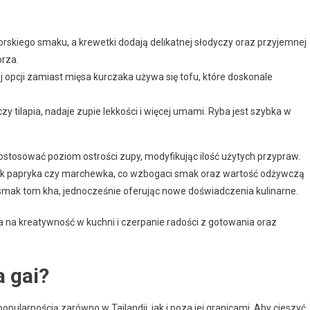
orskiego smaku, a krewetki dodają delikatnej słodyczy oraz przyjemnej
orza.
j opcji zamiast mięsa kurczaka używa się tofu, które doskonale
 czy tilapia, nadaje zupie lekkości i więcej umami. Ryba jest szybka w
ostosować poziom ostrości zupy, modyfikując ilość użytych przypraw.
 jak papryka czy marchewka, co wzbogaci smak oraz wartość odżywczą
 smak tom kha, jednocześnie oferując nowe doświadczenia kulinarne.
na kreatywność w kuchni i czerpanie radości z gotowania oraz
 gai?
opularnością zarówno w Tajlandii, jak i poza jej granicami. Aby cieszyć