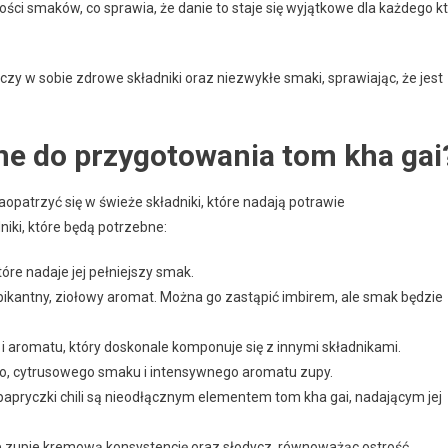
ści smaków, co sprawia, że danie to staje się wyjątkowe dla każdego k
zy w sobie zdrowe składniki oraz niezwykłe smaki, sprawiając, że jest
bne do przygotowania tom kha gai
zaopatrzyć się w świeże składniki, które nadają potrawie
iki, które będą potrzebne:
tóre nadaje jej pełniejszy smak.
e pikantny, ziołowy aromat. Można go zastąpić imbirem, ale smak będzie
i aromatu, który doskonale komponuje się z innymi składnikami.
ego, cytrusowego smaku i intensywnego aromatu zupy.
, papryczki chili są nieodłącznym elementem tom kha gai, nadającym jej
je zupie kremową konsystencję oraz słodycz, równoważąc ostrość