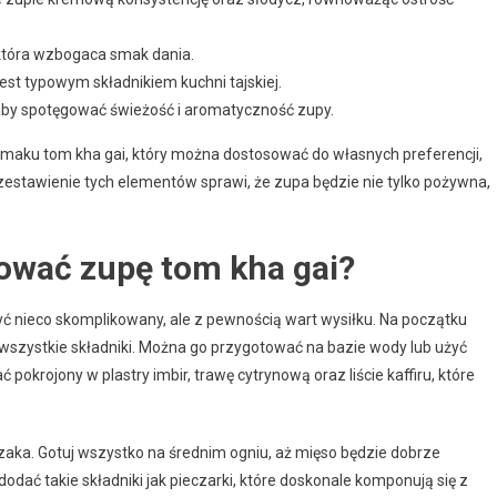
która wzbogaca smak dania.
est typowym składnikiem kuchni tajskiej.
 aby spotęgować świeżość i aromatyczność zupy.
smaku tom kha gai, który można dostosować do własnych preferencji,
 zestawienie tych elementów sprawi, że zupa będzie nie tylko pożywna,
tować zupę tom kha gai?
yć nieco skomplikowany, ale z pewnością wart wysiłku. Na początku
szystkie składniki. Można go przygotować na bazie wody lub użyć
pokrojony w plastry imbir, trawę cytrynową oraz liście kaffiru, które
czaka. Gotuj wszystko na średnim ogniu, aż mięso będzie dobrze
dać takie składniki jak pieczarki, które doskonale komponują się z