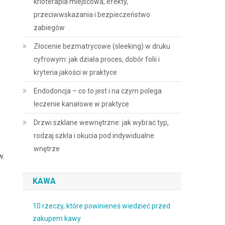
krioterapia miejscowa, efekty,
przeciwwskazania i bezpieczeństwo
zabiegów
Złocenie bezmatrycowe (sleeking) w druku
cyfrowym: jak działa proces, dobór folii i
kryteria jakości w praktyce
Endodoncja – co to jest i na czym polega
leczenie kanałowe w praktyce
Drzwi szklane wewnętrzne: jak wybrać typ,
rodzaj szkła i okucia pod indywidualne
wnętrze
w.
KAWA
10 rzeczy, które powinieneś wiedzieć przed
zakupem kawy