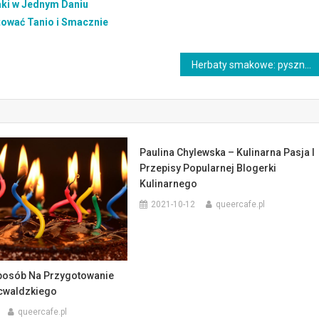
aki w Jednym Daniu
tować Tanio i Smacznie
Herbaty smakowe: pyszne i aromatyczne kompozycje do wypróbowania
Paulina Chylewska – Kulinarna Pasja I
Przepisy Popularnej Blogerki
Kulinarnego
2021-10-12
queercafe.pl
posób Na Przygotowanie
cwaldzkiego
queercafe.pl