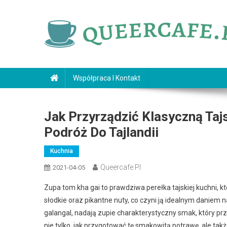
Skip
to
content
queercafe.pl
Współpraca I Kontakt
Jak Przyrządzić Klasyczną Ta
Podróż Do Tajlandii
Kuchnia
Queercafe.pl
2021-04-05
Zupa tom kha gai to prawdziwa perełka tajskiej kuchni
słodkie oraz pikantne nuty, co czyni ją idealnym daniem n
galangal, nadają zupie charakterystyczny smak, który prz
nie tylko, jak przygotować tę smakowitą potrawę, ale tak