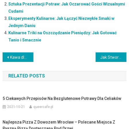
Sztuka Prezentacji Potraw: Jak Oczarować Gości Wizualnymi
Cudami
Eksperymenty Kulinarne: Jak Łączyć Niezwykłe Smaki w
Jednym Daniu
Kulinarne Triki na Oszczędzanie Pieniędzy: Jak Gotować
Tanio i Smacznie
Nawigacja
Kawa dla smakoszy: poszukiwanie najwyższej jakości ziaren i aromatycznych nut
Jak Stworzyć Menu Dla Osób z Nietolerancją Pokarmową
wpisu
RELATED POSTS
5 Ciekawych Przepisów Na Bezglutenowe Potrawy Dla Celiaków
2021-10-21
queercafe.pl
Najlepsza Pizza Z Dowozem Wrocław – Polecane Miejsca Z
Pyszną Pizzą Dostarczaną Pod Drzwi