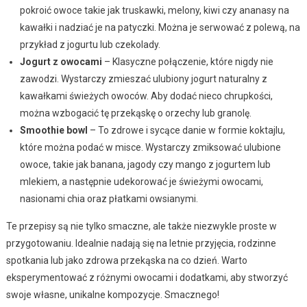
pokroić owoce takie jak truskawki, melony, kiwi czy ananasy na
kawałki i nadziać je na patyczki. Można je serwować z polewą, na
przykład z jogurtu lub czekolady.
Jogurt z owocami
– Klasyczne połączenie, które nigdy nie
zawodzi. Wystarczy zmieszać ulubiony jogurt naturalny z
kawałkami świeżych owoców. Aby dodać nieco chrupkości,
można wzbogacić tę przekąskę o orzechy lub granolę.
Smoothie bowl
– To zdrowe i sycące danie w formie koktajlu,
które można podać w misce. Wystarczy zmiksować ulubione
owoce, takie jak banana, jagody czy mango z jogurtem lub
mlekiem, a następnie udekorować je świeżymi owocami,
nasionami chia oraz płatkami owsianymi.
Te przepisy są nie tylko smaczne, ale także niezwykle proste w
przygotowaniu. Idealnie nadają się na letnie przyjęcia, rodzinne
spotkania lub jako zdrowa przekąska na co dzień. Warto
eksperymentować z różnymi owocami i dodatkami, aby stworzyć
swoje własne, unikalne kompozycje. Smacznego!