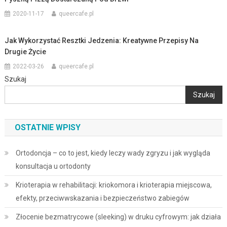
2020-11-17
queercafe.pl
Jak Wykorzystać Resztki Jedzenia: Kreatywne Przepisy Na
Drugie Życie
2022-03-26
queercafe.pl
Szukaj
Szukaj
OSTATNIE WPISY
Ortodoncja – co to jest, kiedy leczy wady zgryzu i jak wygląda
konsultacja u ortodonty
Krioterapia w rehabilitacji: kriokomora i krioterapia miejscowa,
efekty, przeciwwskazania i bezpieczeństwo zabiegów
Złocenie bezmatrycowe (sleeking) w druku cyfrowym: jak działa