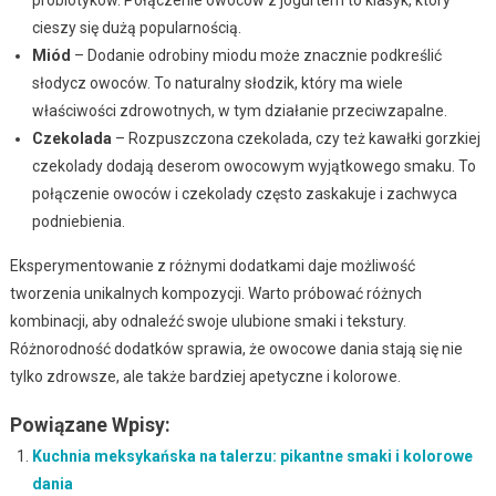
probiotyków. Połączenie owoców z jogurtem to klasyk, który
cieszy się dużą popularnością.
Miód
– Dodanie odrobiny miodu może znacznie podkreślić
słodycz owoców. To naturalny słodzik, który ma wiele
właściwości zdrowotnych, w tym działanie przeciwzapalne.
Czekolada
– Rozpuszczona czekolada, czy też kawałki gorzkiej
czekolady dodają deserom owocowym wyjątkowego smaku. To
połączenie owoców i czekolady często zaskakuje i zachwyca
podniebienia.
Eksperymentowanie z różnymi dodatkami daje możliwość
tworzenia unikalnych kompozycji. Warto próbować różnych
kombinacji, aby odnaleźć swoje ulubione smaki i tekstury.
Różnorodność dodatków sprawia, że owocowe dania stają się nie
tylko zdrowsze, ale także bardziej apetyczne i kolorowe.
Powiązane Wpisy:
Kuchnia meksykańska na talerzu: pikantne smaki i kolorowe
dania