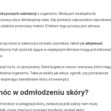
oksycznych substancji
z organizmu. Woda jest niezbędna do
czową rolę w detoksykacji ciała. Gdy jesteśmy odpowiednio nawodnieni
produktów przemiany materii. Efektem tego procesu jest zdrowa,
 się różnić w zależności od wielu czynników, takich jak
aktywność
aktywny tryb życia lub żyjące w cieplejszym klimacie mogą potrzebować
u.
ważać na to, co spożywamy. Dieta bogata w owoce i warzywa, które mają
nienia organizmu. Takie produkty jak arbuz, ogórek, czy pomarańcze
, wspierając nawadnianie skóry od wewnątrz.
móc w odmłodzeniu skóry?
kroków w pielęgnacji skóry, zwłaszcza jeśli zależy nam na jej
niki, mogą znacząco poprawić kondycję i wygląd skóry.