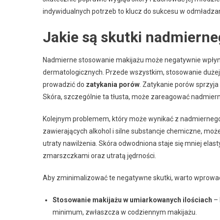
indywidualnych potrzeb to klucz do sukcesu w odmładzan
Jakie są skutki nadmierne
Nadmierne stosowanie makijażu może negatywnie wpłyną
dermatologicznych. Przede wszystkim, stosowanie dużej i
prowadzić do
zatykania porów
. Zatykanie porów sprzyja 
Skóra, szczególnie ta tłusta, może zareagować nadmiern
Kolejnym problemem, który może wynikać z nadmiernego
zawierających alkohol i silne substancje chemiczne, moż
utraty nawilżenia. Skóra odwodniona staje się mniej elas
zmarszczkami oraz utratą jędrności.
Aby zminimalizować te negatywne skutki, warto wprowadzić
Stosowanie makijażu w umiarkowanych ilościach
– 
minimum, zwłaszcza w codziennym makijażu.