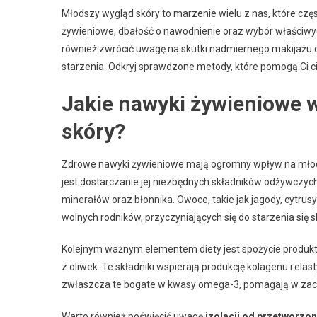
Młodszy wygląd skóry to marzenie wielu z nas, które czę
żywieniowe, dbałość o nawodnienie oraz wybór właściw
również zwrócić uwagę na skutki nadmiernego makijażu o
starzenia. Odkryj sprawdzone metody, które pomogą Ci ci
Jakie nawyki żywieniowe 
skóry?
Zdrowe nawyki żywieniowe mają ogromny wpływ na młodsz
jest dostarczanie jej niezbędnych składników odżywczyc
minerałów oraz błonnika. Owoce, takie jak jagody, cytrusy
wolnych rodników, przyczyniających się do starzenia się s
Kolejnym ważnym elementem diety jest spożycie produkt
z oliwek. Te składniki wspierają produkcję kolagenu i elas
zwłaszcza te bogate w kwasy omega-3, pomagają w zac
Warto również poświęcić uwagę
izolacji od przetworzon