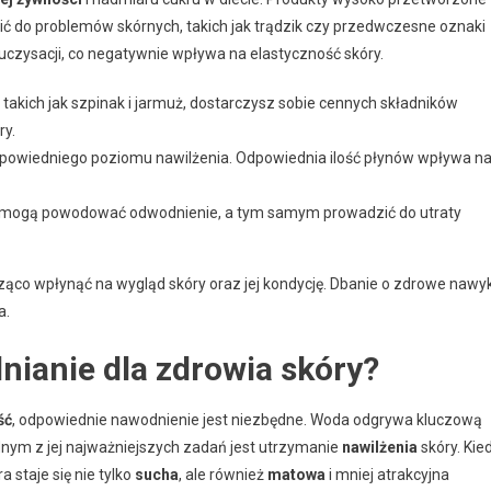
ić do problemów skórnych, takich jak trądzik czy przedwczesne oznaki
uczysacji, co negatywnie wpływa na elastyczność skóry.
 takich jak szpinak i jarmuż, dostarczysz sobie cennych składników
ry.
odpowiedniego poziomu nawilżenia. Odpowiednia ilość płynów wpływa n
óre mogą powodować odwodnienie, a tym samym prowadzić do utraty
co wpłynąć na wygląd skóry oraz jej kondycję. Dbanie o zdrowe nawyk
a.
ianie dla zdrowia skóry?
ść
, odpowiednie nawodnienie jest niezbędne. Woda odgrywa kluczową
dnym z jej najważniejszych zadań jest utrzymanie
nawilżenia
skóry. Kie
 staje się nie tylko
sucha
, ale również
matowa
i mniej atrakcyjna