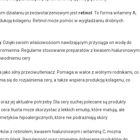
ym działaniu przeciwstarzeniowym jest
retinol
. To forma witaminy A,
ukcję kolagenu. Retinol może pomóc w wygładzaniu drobnych
y
. Dzięki swoim właściwościom nawilżającym przyciąga on wodę do
dziej promienna. Regularne stosowanie preparatów z kwasem hialuronowym
wodnieniu cery.
ała jako silny przeciwutleniacz. Pomaga w walce z wolnymi rodnikami, co
ia się do rozjaśnienia cery, a także wspiera produkcję kolagenu, co
oraz jej aktualne potrzeby. Dla cery suchej polecane są produkty
i cera tłusta może skorzystać z lekkich emulsji, które matują, ale
etyków hipoalergicznych, które nie podrażniają skóry.
tyków z retinolem, kwasem hialuronowym i witaminą C, można
eńczy blask. Regularność oraz umiejętne dobieranie produktów do