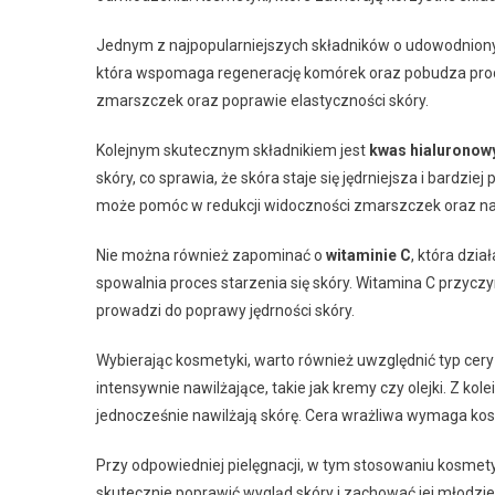
Jednym z najpopularniejszych składników o udowodnion
która wspomaga regenerację komórek oraz pobudza prod
zmarszczek oraz poprawie elastyczności skóry.
Kolejnym skutecznym składnikiem jest
kwas hialuronow
skóry, co sprawia, że skóra staje się jędrniejsza i bar
może pomóc w redukcji widoczności zmarszczek oraz na
Nie można również zapominać o
witaminie C
, która dzi
spowalnia proces starzenia się skóry. Witamina C przyczyn
prowadzi do poprawy jędrności skóry.
Wybierając kosmetyki, warto również uwzględnić typ cery 
intensywnie nawilżające, takie jak kremy czy olejki. Z kole
jednocześnie nawilżają skórę. Cera wrażliwa wymaga kosm
Przy odpowiedniej pielęgnacji, w tym stosowaniu kosme
skutecznie poprawić wygląd skóry i zachować jej młodzi