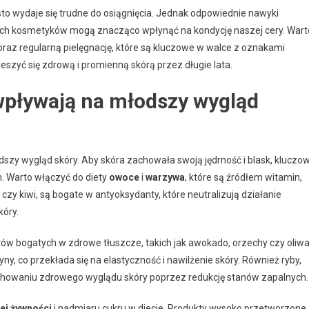
sto wydaje się trudne do osiągnięcia. Jednak odpowiednie nawyki
ych kosmetyków mogą znacząco wpłynąć na kondycję naszej cery. Wart
raz regularną pielęgnację, które są kluczowe w walce z oznakami
eszyć się zdrową i promienną skórą przez długie lata.
wpływają na młodszy wygląd
y wygląd skóry. Aby skóra zachowała swoją jędrność i blask, kluczo
h. Warto włączyć do diety
owoce
i
warzywa
, które są źródłem witamin,
 czy kiwi, są bogate w antyoksydanty, które neutralizują działanie
kóry.
ów bogatych w zdrowe tłuszcze, takich jak awokado, orzechy czy oliw
tyny, co przekłada się na elastyczność i nawilżenie skóry. Również ryby,
howaniu zdrowego wyglądu skóry poprzez redukcję stanów zapalnych.
ej żywności
i nadmiaru cukru w diecie. Produkty wysoko przetworzone