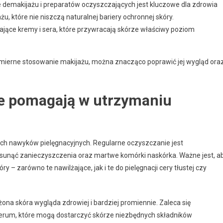
 demakijażu i preparatów oczyszczających jest kluczowe dla zdrowia
u, które nie niszczą naturalnej bariery ochronnej skóry.
jące kremy i sera, które przywracają skórze właściwy poziom
admierne stosowanie makijażu, można znacząco poprawić jej wygląd ora
ne pomagają w utrzymaniu
h nawyków pielęgnacyjnych. Regularne oczyszczanie jest
sunąć zanieczyszczenia oraz martwe komórki naskórka. Ważne jest, a
 – zarówno te nawilżające, jak i te do pielęgnacji cery tłustej czy
żona skóra wygląda zdrowiej i bardziej promiennie. Zaleca się
erum, które mogą dostarczyć skórze niezbędnych składników