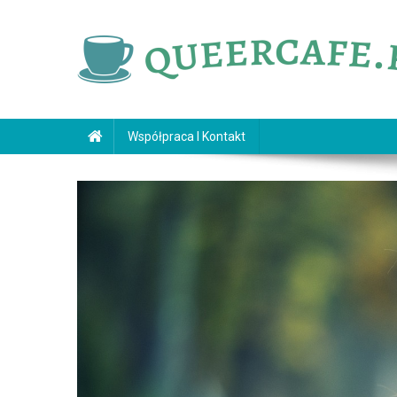
Skip
to
content
queercafe.pl
Współpraca I Kontakt